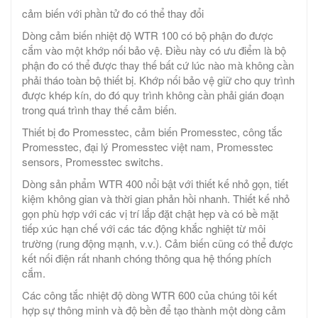
cảm biến với phần tử đo có thể thay đổi
Dòng cảm biến nhiệt độ WTR 100 có bộ phận đo được
cắm vào một khớp nối bảo vệ. Điều này có ưu điểm là bộ
phận đo có thể được thay thế bất cứ lúc nào mà không cần
phải tháo toàn bộ thiết bị. Khớp nối bảo vệ giữ cho quy trình
được khép kín, do đó quy trình không cần phải gián đoạn
trong quá trình thay thế cảm biến.
Thiết bị đo Promesstec, cảm biến Promesstec, công tắc
Promesstec, đại lý Promesstec việt nam, Promesstec
sensors, Promesstec switchs.
Dòng sản phẩm WTR 400 nổi bật với thiết kế nhỏ gọn, tiết
kiệm không gian và thời gian phản hồi nhanh. Thiết kế nhỏ
gọn phù hợp với các vị trí lắp đặt chật hẹp và có bề mặt
tiếp xúc hạn chế với các tác động khắc nghiệt từ môi
trường (rung động mạnh, v.v.). Cảm biến cũng có thể được
kết nối điện rất nhanh chóng thông qua hệ thống phích
cắm.
Các công tắc nhiệt độ dòng WTR 600 của chúng tôi kết
hợp sự thông minh và độ bền để tạo thành một dòng cảm