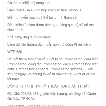
Có thể đo nhiệt độ đồng thời
Giao diện RS485 tích hợp với giao thức Modbus
Điểm chuyển mạch có thể tùy chỉnh tham số
Điều khiển 2 điểm được tích hợp thông qua độ trễ có thể
điều chỉnh.
Khả năng ứng dụng đa dạng
bảng dữ liệu hướng dẫn ngắn gọn thủ công Phần mềm
WTR 630
Để biết thêm thông tin về Thiết bị đo Promesstec, cảm biến
Promesstec, công tắc Promesstec, đại lý Promesstec việt
nam, Promesstec sensors, Promesstec switchs,…Hãy
liên hệ ngay với chúng tôi để tư vấn hỗ trợ kỹ thuật và giá
tốt nhất.
CÔNG TY TNHH TM KỸ THUẬT HƯNG ANH PHÁT
Địa Chỉ: 226/65/14 Nguyễn Văn Lượng, phường 17, Quận
Gò Vấp, TPHCM.
Phone/zalo : 0984.20.02.94 ( Mr.Anh)