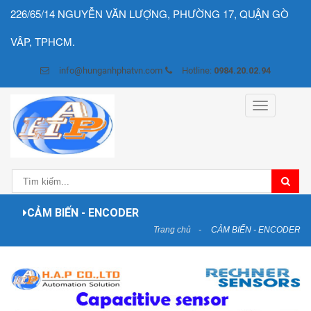
226/65/14 NGUYỄN VĂN LƯỢNG, PHƯỜNG 17, QUẬN GÒ
VÂP, TPHCM.
info@hunganhphatvn.com
Hotline:
0984.20.02.94
Toggle
navigation
CẢM BIẾN - ENCODER
Trang chủ
CẢM BIẾN - ENCODER