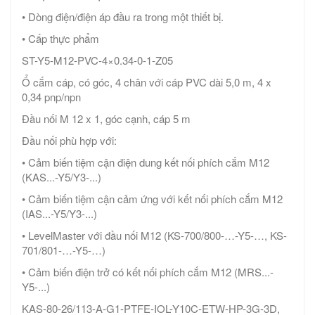
• Dòng điện/điện áp đầu ra trong một thiết bị.
• Cấp thực phẩm
ST-Y5-M12-PVC-4×0.34-0-1-Z05
Ổ cắm cáp, có góc, 4 chân với cáp PVC dài 5,0 m, 4 x
0,34 pnp/npn
Đầu nối M 12 x 1, góc cạnh, cáp 5 m
Đầu nối phù hợp với:
• Cảm biến tiệm cận điện dung kết nối phích cắm M12
(KAS...-Y5/Y3-...)
• Cảm biến tiệm cận cảm ứng với kết nối phích cắm M12
(IAS...-Y5/Y3-...)
• LevelMaster với đầu nối M12 (KS-700/800-…-Y5-…, KS-
701/801-…-Y5-…)
• Cảm biến điện trở có kết nối phích cắm M12 (MRS...-
Y5-...)
KAS-80-26/113-A-G1-PTFE-IOL-Y10C-ETW-HP-3G-3D,