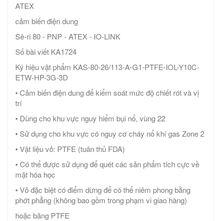
ATEX
cảm biến điện dung
Sê-ri 80 - PNP - ATEX - IO-LINK
Số bài viết KA1724
Ký hiệu vật phẩm KAS-80-26/113-A-G1-PTFE-IOL-Y10C-
ETW-HP-3G-3D
• Cảm biến điện dung để kiểm soát mức độ chiết rót và vị
trí
• Dùng cho khu vực nguy hiểm bụi nổ, vùng 22
• Sử dụng cho khu vực có nguy cơ cháy nổ khí gas Zone 2
• Vật liệu vỏ: PTFE (tuân thủ FDA)
• Có thể được sử dụng để quét các sản phẩm tích cực về
mặt hóa học
• Vỏ đặc biệt có điểm dừng để có thể niêm phong bằng
phớt phẳng (không bao gồm trong phạm vi giao hàng)
hoặc băng PTFE