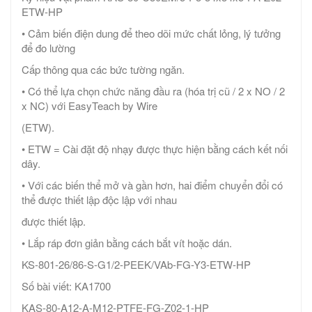
ETW-HP
• Cảm biến điện dung để theo dõi mức chất lỏng, lý tưởng
để đo lường
Cấp thông qua các bức tường ngăn.
• Có thể lựa chọn chức năng đầu ra (hóa trị cũ / 2 x NO / 2
x NC) với EasyTeach by Wire
(ETW).
• ETW = Cài đặt độ nhạy được thực hiện bằng cách kết nối
dây.
• Với các biến thể mở và gần hơn, hai điểm chuyển đổi có
thể được thiết lập độc lập với nhau
được thiết lập.
• Lắp ráp đơn giản bằng cách bắt vít hoặc dán.
KS-801-26/86-S-G1/2-PEEK/VAb-FG-Y3-ETW-HP
Số bài viết: KA1700
KAS-80-A12-A-M12-PTFE-FG-Z02-1-HP