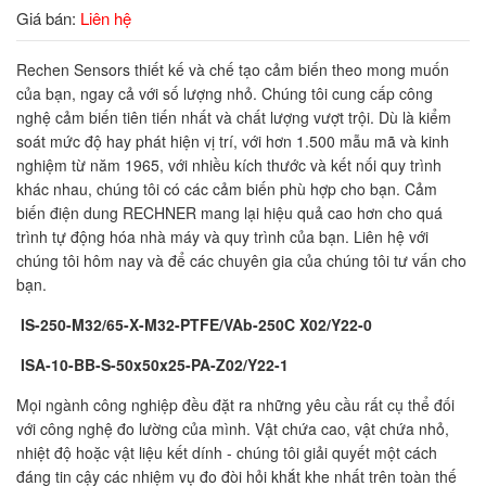
Giá bán:
Liên hệ
Rechen Sensors thiết kế và chế tạo cảm biến theo mong muốn
của bạn, ngay cả với số lượng nhỏ. Chúng tôi cung cấp công
nghệ cảm biến tiên tiến nhất và chất lượng vượt trội. Dù là kiểm
soát mức độ hay phát hiện vị trí, với hơn 1.500 mẫu mã và kinh
nghiệm từ năm 1965, với nhiều kích thước và kết nối quy trình
khác nhau, chúng tôi có các cảm biến phù hợp cho bạn. Cảm
biến điện dung RECHNER mang lại hiệu quả cao hơn cho quá
trình tự động hóa nhà máy và quy trình của bạn. Liên hệ với
chúng tôi hôm nay và để các chuyên gia của chúng tôi tư vấn cho
bạn.
IS-250-M32/65-X-M32-PTFE/VAb-250C X02/Y22-0
ISA-10-BB-S-50x50x25-PA-Z02/Y22-1
Mọi ngành công nghiệp đều đặt ra những yêu cầu rất cụ thể đối
với công nghệ đo lường của mình. Vật chứa cao, vật chứa nhỏ,
nhiệt độ hoặc vật liệu kết dính - chúng tôi giải quyết một cách
đáng tin cậy các nhiệm vụ đo đòi hỏi khắt khe nhất trên toàn thế