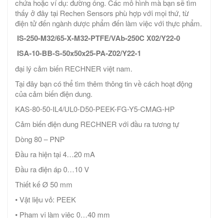
chứa hoặc ví dụ: đường ống. Các mô hình mà bạn sẽ tìm
thấy ở đây tại Rechen Sensors phù hợp với mọi thứ, từ
điện tử đến ngành dược phẩm đến làm việc với thực phẩm.
IS-250-M32/65-X-M32-PTFE/VAb-250C X02/Y22-0
ISA-10-BB-S-50x50x25-PA-Z02/Y22-1
đại lý cảm biến RECHNER việt nam.
Tại đây bạn có thể tìm thêm thông tin về cách hoạt động
của cảm biến điện dung.
KAS-80-50-IL4/UL0-D50-PEEK-FG-Y5-CMAG-HP
Cảm biến điện dung RECHNER với đầu ra tương tự
Dòng 80 – PNP
Đầu ra hiện tại 4…20 mA
Đầu ra điện áp 0…10 V
Thiết kế Ø 50 mm
• Vật liệu vỏ: PEEK
• Phạm vi làm việc 0…40 mm