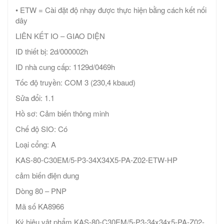
• ETW = Cài đặt độ nhạy được thực hiện bằng cách kết nối
dây
LIÊN KẾT IO – GIAO DIỆN
ID thiết bị: 2d/000002h
ID nhà cung cấp: 1129d/0469h
Tốc độ truyền: COM 3 (230,4 kbaud)
Sửa đổi: 1.1
Hồ sơ: Cảm biến thông minh
Chế độ SIO: Có
Loại cổng: A
KAS-80-C30EM/5-P3-34X34X5-PA-Z02-ETW-HP
cảm biến điện dung
Dòng 80 – PNP
Mã số KA8966
Ký hiệu vật phẩm KAS-80-C30EM/5-P3-34x34x5-PA-Z02-