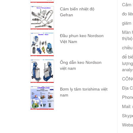
Cảm 
Cảm biến nhiệt độ
đo li
Gefran
giám 
Màn h
Đầu phun keo Nordson
thị/b
Việt Nam
chiều
để bi
lượn
Ống dẫn keo Nordson
việt nam
analy
CÔNG
Địa C
Bơm ly tâm torishima việt
nam
Phone
Mail:
Skype
Webs