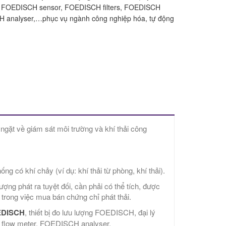
 FOEDISCH sensor, FOEDISCH filters, FOEDISCH
H analyser,…phục vụ ngành công nghiệp hóa, tự động
ngặt về giám sát môi trường và khí thải công
ng có khí chảy (ví dụ: khí thải từ phòng, khí thải).
ợng phát ra tuyệt đối, cần phải có thể tích, được
 trong việc mua bán chứng chỉ phát thải.
EDISCH
, thiết bị đo lưu lượng FOEDISCH, đại lý
low meter, FOEDISCH analyser.