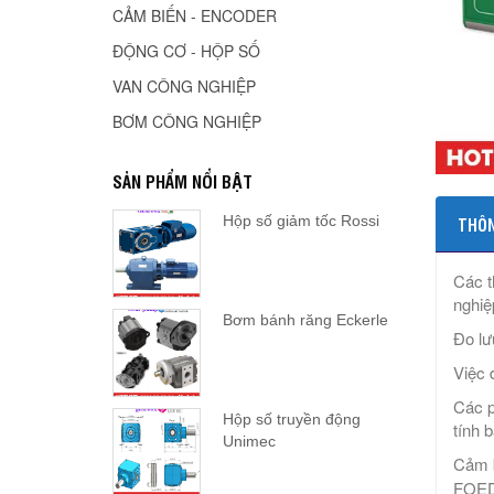
CẢM BIẾN - ENCODER
ĐỘNG CƠ - HỘP SỐ
VAN CÔNG NGHIỆP
BƠM CÔNG NGHIỆP
SẢN PHẨM NỔI BẬT
Hộp số giảm tốc Rossi
THÔN
Các t
nghiệ
Bơm bánh răng Eckerle
Đo lư
Việc 
Các p
Hộp số truyền động
tính 
Unimec
Cảm 
FOED