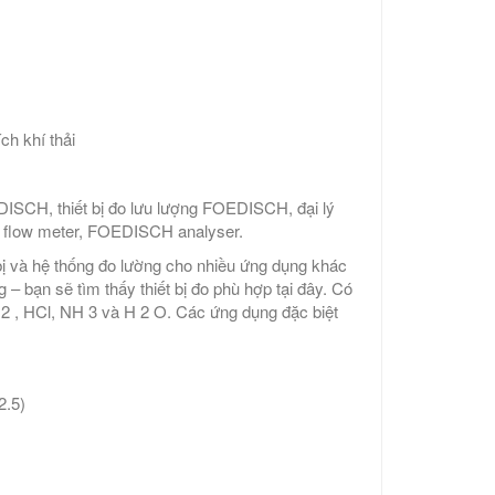
ch khí thải
CH, thiết bị đo lưu lượng FOEDISCH, đại lý
low meter, FOEDISCH analyser.
 bị và hệ thống đo lường cho nhiều ứng dụng khác
 – bạn sẽ tìm thấy thiết bị đo phù hợp tại đây. Có
2 , HCl, NH 3 và H 2 O. Các ứng dụng đặc biệt
2.5)