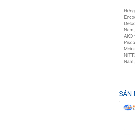
Hưng 
Encod
Detco
Nam, 
AKO v
Pisco
Meins
NITTO
Nam,
SẢN 