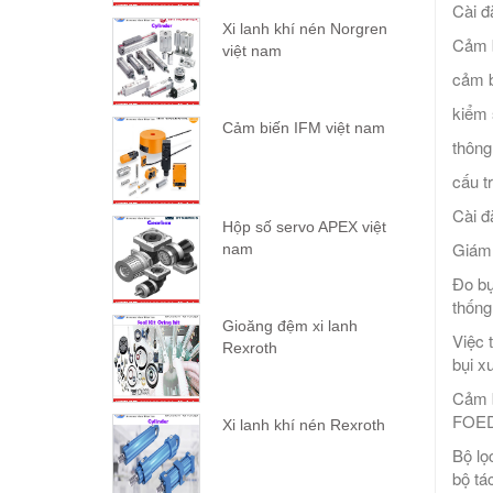
Cài đ
Xi lanh khí nén Norgren
Cảm b
việt nam
cảm b
kiểm 
Cảm biến IFM việt nam
thông
cấu tr
Cài đ
Hộp số servo APEX việt
Giám 
nam
Đo bụ
thống
Gioăng đệm xi lanh
Việc 
Rexroth
bụi x
Cảm b
FOED
Xi lanh khí nén Rexroth
Bộ lọ
bộ tá