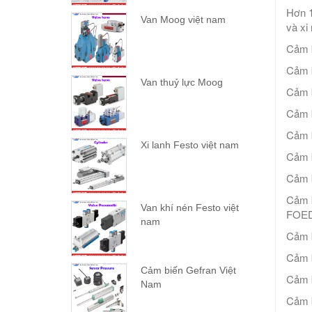
Hơn 1
Van Moog việt nam
và xi
Cảm 
Cảm 
Van thuỷ lực Moog
Cảm b
Cảm 
Cảm 
Xi lanh Festo việt nam
Cảm 
Cảm 
Cảm b
Van khí nén Festo việt
FOED
nam
Cảm 
Cảm b
Cảm biến Gefran Việt
Cảm b
Nam
Cảm b