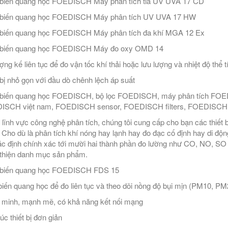
biến quang học FOEDISCH Máy phân tích tia UV UVA 17 CD
biến quang học FOEDISCH Máy phân tích UV UVA 17 HW
biến quang học FOEDISCH Máy phân tích đa khí MGA 12 Ex
biến quang học FOEDISCH Máy đo oxy OMD 14
ợng kế liên tục để đo vận tốc khí thải hoặc lưu lượng và nhiệt độ thể tí
 bị nhỏ gọn với đầu dò chênh lệch áp suất
iến quang học FOEDISCH, bộ lọc FOEDISCH, máy phân tích FOEDIS
ISCH việt nam, FOEDISCH sensor, FOEDISCH filters, FOEDISCH f
 lĩnh vực công nghệ phân tích, chúng tôi cung cấp cho bạn các thiết
 Cho dù là phân tích khí nóng hay lạnh hay đo đạc cố định hay di động
ác định chính xác tới mười hai thành phần đo lường như CO, NO, SO 
thiện danh mục sản phẩm.
biến quang học FOEDISCH FDS 15
iến quang học để đo liên tục và theo dõi nồng độ bụi mịn (PM10, PM
 minh, mạnh mẽ, có khả năng kết nối mạng
úc thiết bị đơn giản