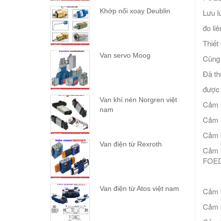
Khớp nối xoay Deublin
Lưu 
đo liê
Thiết
Van servo Moog
Cũng 
Đã th
được 
Van khí nén Norgren việt
Cảm 
nam
Cảm 
Cảm 
Van điện từ Rexroth
Cảm b
FOED
Van điện từ Atos việt nam
Cảm 
Cảm 