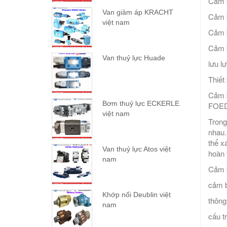
Cảm 
Van giảm áp KRACHT
Cảm 
việt nam
Cảm 
Cảm 
Van thuỷ lực Huade
lưu lư
Thiết
Cảm b
Bơm thuỷ lực ECKERLE
FOED
việt nam
Trong
nhau.
thể x
Van thuỷ lực Atos việt
hoàn 
nam
Cảm 
cảm b
Khớp nối Deublin việt
thông
nam
cấu tr