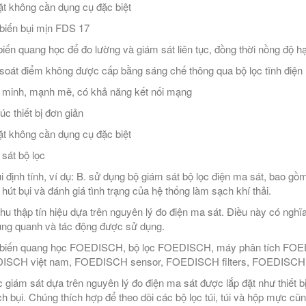
ặt không cần dụng cụ đặc biệt
iến bụi mịn FDS 17
iến quang học để đo lường và giám sát liên tục, đồng thời nồng độ
soát điểm không được cấp bằng sáng chế thông qua bộ lọc tĩnh điện
 minh, mạnh mẽ, có khả năng kết nối mạng
úc thiết bị đơn giản
ặt không cần dụng cụ đặc biệt
sát bộ lọc
i định tính, ví dụ: B. sử dụng bộ giám sát bộ lọc điện ma sát, bao g
 hút bụi và đánh giá tình trạng của hệ thống làm sạch khí thải.
thu thập tín hiệu dựa trên nguyên lý đo điện ma sát. Điều này có nghĩa
ung quanh và tác động được sử dụng.
iến quang học FOEDISCH, bộ lọc FOEDISCH, máy phân tích FOEDIS
ISCH việt nam, FOEDISCH sensor, FOEDISCH filters, FOEDISCH f
c giám sát dựa trên nguyên lý đo điện ma sát được lắp đặt như thiết b
ch bụi. Chúng thích hợp để theo dõi các bộ lọc túi, túi và hộp mực cũ