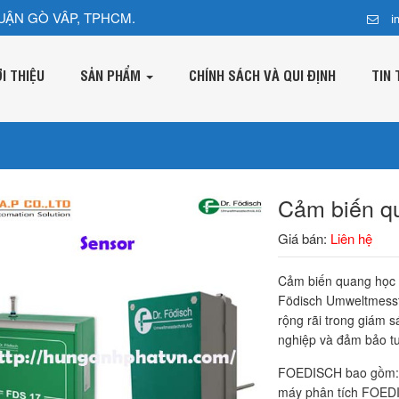
UẬN GÒ VÂP, TPHCM.
i
ỚI THIỆU
SẢN PHẨM
CHÍNH SÁCH VÀ QUI ĐỊNH
TIN 
Cảm biến 
Giá bán:
Liên hệ
Cảm biến quang học F
Födisch Umweltmesst
rộng rãi trong giám s
nghiệp và đảm bảo tu
FOEDISCH bao gồm: 
máy phân tích FOE