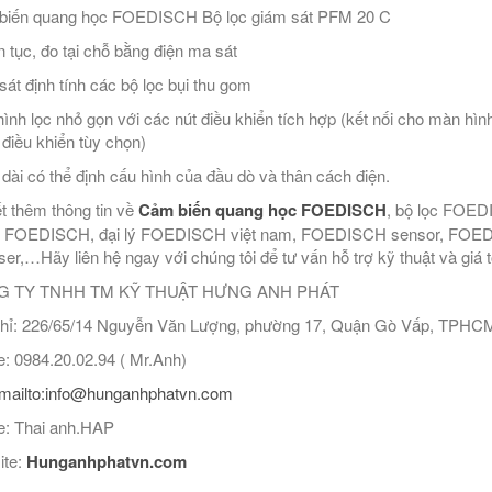
biến quang học FOEDISCH Bộ lọc giám sát PFM 20 C
ên tục, đo tại chỗ bằng điện ma sát
sát định tính các bộ lọc bụi thu gom
ình lọc nhỏ gọn với các nút điều khiển tích hợp (kết nối cho màn hình 
ộ điều khiển tùy chọn)
 dài có thể định cấu hình của đầu dò và thân cách điện.
ết thêm thông tin về
Cảm biến quang học FOEDISCH
, bộ lọc FOED
g FOEDISCH, đại lý FOEDISCH việt nam, FOEDISCH sensor, FOED
ser,…Hãy liên hệ ngay với chúng tôi để tư vấn hỗ trợ kỹ thuật và giá t
 TY TNHH TM KỸ THUẬT HƯNG ANH PHÁT
hỉ: 226/65/14 Nguyễn Văn Lượng, phường 17, Quận Gò Vấp, TPHC
: 0984.20.02.94 ( Mr.Anh)
mailto:info@hunganhphatvn.com
: Thai anh.HAP
ite:
Hunganhphatvn.com