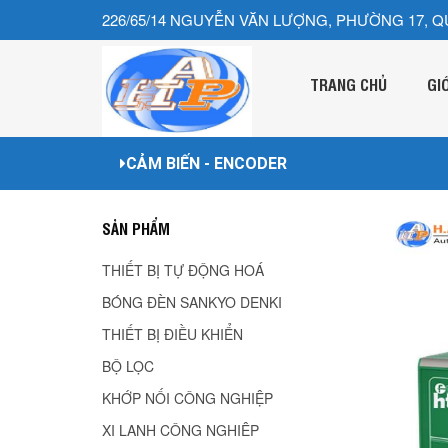
226/65/14 NGUYỄN VĂN LƯỢNG, PHƯỜNG 17, Q
TRANG CHỦ
GI
CẢM BIẾN - ENCODER
SẢN PHẨM
THIẾT BỊ TỰ ĐỘNG HOÁ
BÓNG ĐÈN SANKYO DENKI
THIẾT BỊ ĐIỀU KHIỂN
BỘ LỌC
KHỚP NỐI CÔNG NGHIỆP
XI LANH CÔNG NGHIÊP