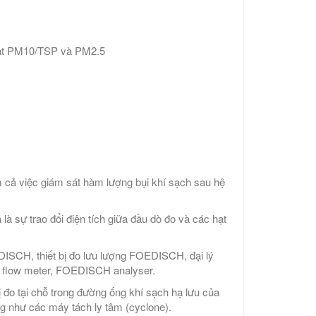
 hạt PM10/TSP và PM2.5
ồm cả việc giám sát hàm lượng bụi khí sạch sau hệ
 là sự trao đổi điện tích giữa đầu dò đo và các hạt
CH, thiết bị đo lưu lượng FOEDISCH, đại lý
low meter, FOEDISCH analyser.
ị đo tại chỗ trong đường ống khí sạch hạ lưu của
ng như các máy tách ly tâm (cyclone).