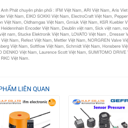
Anh Phát chuyên phân phối : IFM Việt Nam, ARI Việt Nam, Aris Vie
er Việt Nam, EIKO SOKKI Việt Nam, ElectroCraft Việt Nam, Pepperl
n Việt Nam, Oldhamgas Việt Nam, Gmiuk Việt Nam, KSR Kuebler Việt
Heidennhain Encoder Việt Nam, Deublin việt nam, Sick việt nam, nor
iệt nam, Stucke Elektronik Việt Nam, LOVATO Việt Nam , Dresser V
 Việt Nam, Refext Việt Nam, Mettler Việt Nam, NORGREN Valve Vi
berg Việt Nam, Softflow Việt Nam, Schmidt Việt Nam, Honsbere Vi
 DENKO Việt Nam, Laurence Scott Việt Nam, SUMITOMO DRIVE Việ
 RKC Việt Nam.
PHẨM LIÊN QUAN