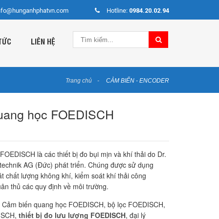
nfo@hunganhphatvn.com
Hotline:
0984.20.02.94
TỨC
LIÊN HỆ
Trang chủ
CẢM BIẾN - ENCODER
quang học FOEDISCH
OEDISCH là các thiết bị đo bụi mịn và khí thải do Dr.
echnik AG (Đức) phát triển. Chúng được sử dụng
át chất lượng không khí, kiểm soát khí thải công
ân thủ các quy định về môi trường.
Cảm biến quang học FOEDISCH, bộ lọc FOEDISCH,
DISCH,
thiết bị đo lưu lượng FOEDISCH
, đại lý