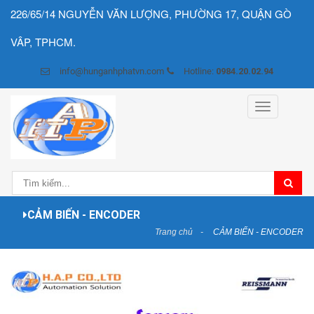
226/65/14 NGUYỄN VĂN LƯỢNG, PHƯỜNG 17, QUẬN GÒ
VÂP, TPHCM.
info@hunganhphatvn.com
Hotline:
0984.20.02.94
Toggle
navigation
CẢM BIẾN - ENCODER
Trang chủ
CẢM BIẾN - ENCODER