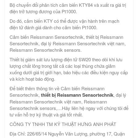
Bộ chuyển đổi phân tích cảm biến KTY84 và xuất ra giá trị
điện trở tương đương của Pt1000.
Do đó, cảm biến KTY có thể được vận hành trên mạch
điện tử đánh giá dành cho cảm biến Pt1000.
Cảm biến Reissmann Sensortechnik, thiết bị Reissmann
Sensortechnik, đại lý Reissmann Sensortechnik việt nam,
Reissmann Sensortechnik sensors.
Thiết bị giám sát lưu lượng điện tử SW20 theo dõi khi lưu
lượng chất lỏng trong tất cả các loại thùng chứa giảm
xuống dưới giá trị giới hạn, báo hiệu các điều kiện nguy cấp
và kích hoạt báo động.
Để biết thêm thông tin về Cảm biến Reissmann
Sensortechnik,
thiết bị Reissmann Sensortechnik
, đại lý
Reissmann Sensortechnik việt nam, Reissmann
Sensortechnik sensors,…Hãy liên hệ ngay với chúng tôi để
tư vấn hỗ trợ kỹ thuật và giá tốt nhất.
CÔNG TY TNHH TM KỸ THUẬT HƯNG ANH PHÁT
Địa Chỉ: 226/65/14 Nguyễn Văn Lượng, phường 17, Quận