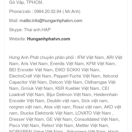
Gò Vấp, TPHCM.
Phone/zalo : 0984.20.02.94 ( Mr.Anh)
Mail:
mailto:info@hunganhphatvn.com
Skype: Thai anh.HAP
Website:
Hunganhphatvn.com
Hưng Anh Phát chuyên phân phối : IFM Việt Nam, ARI Việt
Nam, Aris Viet Nam, Enerdis Việt Nam, KFM Việt Nam,
BEI Encoder Việt Nam, EIKO SOKKI Việt Nam,
ElectroCraft Việt Nam, Pepperl Fuchs Việt Nam, Itelcond
Capacitor Việt Nam, Detcon Việt Nam, Oldhamgas Việt
Nam, Gmiuk Việt Nam, KSR Kuebler Việt Nam, CEI
Loadcell Việt Nam, Bijur Delimon Việt Nam, Heidennhain
Encoder Việt Nam, Deublin việt nam, Sick việt nam,
norgren việt nam, Atos việt nam, Rossi việt nam, AKO việt
nam, Stucke Elektronik Việt Nam, LOVATO Việt Nam ,
Dresser Việt Nam, GE Việt Nam, Consolidated Việt Nam,
Pisco Việt Nam, Refext Việt Nam, Mettler Việt Nam,
NORGREN Valve Việt Nam , Yokogawa Việt Nam, Hach