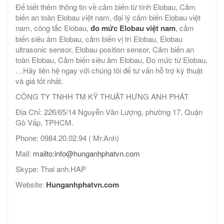
Để biết thêm thông tin về cảm biến từ tính Elobau, Cảm
biến an toàn Elobau việt nam, đại lý cảm biến Elobau việt
nam, công tắc Elobau,
đo mức Elobau việt nam
, cảm
biến siêu âm Elobau, cảm biến vị trí Elobau, Elobau
ultrasonic sensor, Elobau position sensor, Cảm biến an
toàn Elobau, Cảm biến siêu âm Elobau, Đo mức từ Elobau,
…Hãy liên hệ ngay với chúng tôi để tư vấn hỗ trợ kỹ thuật
và giá tốt nhất.
CÔNG TY TNHH TM KỸ THUẬT HƯNG ANH PHÁT
Địa Chỉ: 226/65/14 Nguyễn Văn Lượng, phường 17, Quận
Gò Vấp, TPHCM.
Phone: 0984.20.02.94 ( Mr.Anh)
Mail:
mailto:info@hunganhphatvn.com
Skype: Thai anh.HAP
Website:
Hunganhphatvn.com