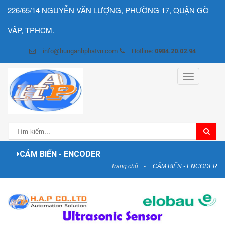
226/65/14 NGUYỄN VĂN LƯỢNG, PHƯỜNG 17, QUẬN GÒ
VÂP, TPHCM.
info@hunganhphatvn.com
Hotline:
0984.20.02.94
Toggle
navigation
CẢM BIẾN - ENCODER
Trang chủ
CẢM BIẾN - ENCODER