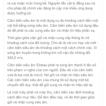
ra xa) hoặc mức trong bể. Nguyên tắc vật lý đằng sau nó
cho phép độ chính xác đáng tin cậy mà nhiều ứng dụng
được hưởng lợi.
Cảm biến siêu âm là một dụng cụ đo khoảng cách đến một
vật thể bằng sóng siêu âm. Cảm biến siêu âm sử dụng đầu
dò để phát ra các xung siêu âm và nhận tín hiệu phản xạ.
Thời gian giữa việc gửi và nhận cung cấp thông tin về
khoảng cách của đối tượng. Cho dù là vài cm hay vài mét -
cảm biến siêu âm đo khoảng cách một cách chính xác. Vì
sóng âm truyền trong không khí với vận tốc không đổi
343,2 m/s.
Cảm biến siêu âm Elobau phát ra sóng âm thanh ở tần số
trên phạm vi nghe của con người. Đầu dò của cảm biến
vừa là loa vừa là micrô. Nó gửi và nhận tín hiệu siêu âm.
Các cảm biến siêu âm của chúng tôi sử dụng một bộ
chuyển đổi duy nhất để gửi xung và nhận tín hiệu dội lại.
Là một máy phát và máy thu, cảm biến xác định khoảng
cách đến mục tiêu. Để làm điều này, nó đo thời gian giữa
gửi và nhận xung siêu âm.