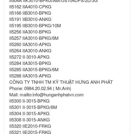
II504A IIK3010-BPKG/AM/US104DPS/2D/3G
II5162 IIA4010-CPKG
II5166 IIB3010-BPKG
II5191 IIB3010-ANKG
II5195 IIB3010-BPKG/10M
II5256 IIA3010-BPKG
II5257 IIA3010-BPKG/6M
II5260 IIA3010-APKG
II5264 IIA3010-ANKG
II5272 II-3010-APKG
II5284 IIA3015-BPKG
II5285 IIA3015-BPKG/6M
II5288 IIA3015-APKG
CÔNG TY TNHH TM KỸ THUẬT HƯNG ANH PHÁT
Phone: 0984.20.02.94 ( Mr.Anh)
Mail: mailto:info@hunganhphatvn.com
II5300 II-3015-BPKG
II5301 II-3015-BPKG/6M
II5304 II-3015-APKG
II5308 II-3015-ANKG
II5320 IIE2010-FRKG
II5321 IIE2015-FRKG