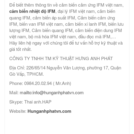
Để biết thêm thông tin về cảm biến cảm ứng IFM việt nam,
cảm biến nhiệt độ IFM
, đại lý IFM việt nam, cảm biến
quang IFM, cảm biến áp suất IFM, Cảm biến cảm ứng
IFM, biến van IFM việt nam, cảm biến xi lanh IFM, biến lưu
lượng IFM, Cảm biến quang IFM, cảm biến điện dung IFM
việt nam, bộ mã hóa IFM việt nam, đầu đọc mã IFM,…
Hãy liên hệ ngay với chúng tôi để tư vấn hỗ trợ kỹ thuật và
giá tốt nhất.
CÔNG TY TNHH TM KỸ THUẬT HƯNG ANH PHÁT
Địa Chỉ: 226/65/14 Nguyễn Văn Lượng, phường 17, Quận
Gò Vấp, TPHCM.
Phone: 0984.20.02.94 ( Mr.Anh)
Mail:
mailto:info@hunganhphatvn.com
Skype: Thai anh.HAP
Website:
Hunganhphatvn.com