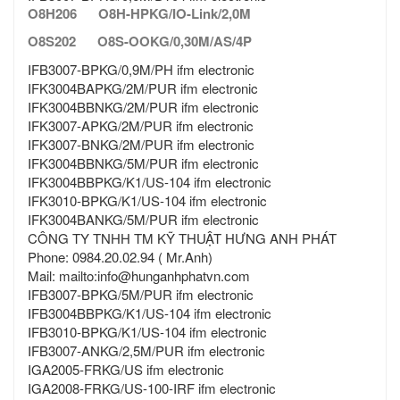
O8H206 O8H-HPKG/IO-Link/2,0M
O8S202 O8S-OOKG/0,30M/AS/4P
IFB3007-BPKG/0,9M/PH ifm electronic
IFK3004BAPKG/2M/PUR ifm electronic
IFK3004BBNKG/2M/PUR ifm electronic
IFK3007-APKG/2M/PUR ifm electronic
IFK3007-BNKG/2M/PUR ifm electronic
IFK3004BBNKG/5M/PUR ifm electronic
IFK3004BBPKG/K1/US-104 ifm electronic
IFK3010-BPKG/K1/US-104 ifm electronic
IFK3004BANKG/5M/PUR ifm electronic
CÔNG TY TNHH TM KỸ THUẬT HƯNG ANH PHÁT
Phone: 0984.20.02.94 ( Mr.Anh)
Mail: mailto:info@hunganhphatvn.com
IFB3007-BPKG/5M/PUR ifm electronic
IFB3004BBPKG/K1/US-104 ifm electronic
IFB3010-BPKG/K1/US-104 ifm electronic
IFB3007-ANKG/2,5M/PUR ifm electronic
IGA2005-FRKG/US ifm electronic
IGA2008-FRKG/US-100-IRF ifm electronic