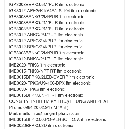
IGK3008BBPKG/5M/PUR ifm electronic
IGK3012-APKG/K1/V4A/US-104 ifm electronic
IGB3008BANKG/2M/PUR ifm electronic
IGB3008BAPKG/2M/PUR ifm electronic
IGB3008BBPKG/2M/PUR ifm electronic
IGB3012-ANKG/2M/PUR ifm electronic
IGB3012-APKG/2M/PUR ifm electronic
IGB3012-BPKG/2M/PUR ifm electronic
IGB3008BBNKG/2M/PUR ifm electronic
IGB3012-BNKG/2M/PUR ifm electronic
IME2020-FRKG ifm electronic
IME3015-FNKG/NPT RT ifm electronic
IME3015BFPKG/2LED/OVERP ifm electronic
IME3020-FPKG/US-100-DPX ifm electronic
IME3030-FPKG ifm electronic
IME3015BFPKG/NPT RT ifm electronic
CÔNG TY TNHH TM KỸ THUẬT HƯNG ANH PHÁT
Phone: 0984.20.02.94 ( Mr.Anh)
Mail: mailto:info@hunganhphatvn.com
IME3015BFPKG/0.PG-VERSCH.O.V. ifm electronic
IME3020BFPKG/3D ifm electronic