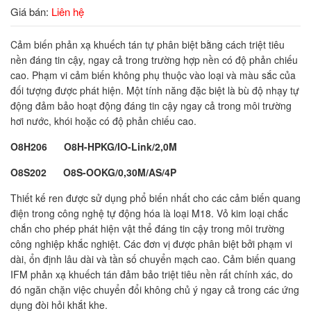
Giá bán:
Liên hệ
Cảm biến phản xạ khuếch tán tự phân biệt bằng cách triệt tiêu
nền đáng tin cậy, ngay cả trong trường hợp nền có độ phản chiếu
cao. Phạm vi cảm biến không phụ thuộc vào loại và màu sắc của
đối tượng được phát hiện. Một tính năng đặc biệt là bù độ nhạy tự
động đảm bảo hoạt động đáng tin cậy ngay cả trong môi trường
hơi nước, khói hoặc có độ phản chiếu cao.
O8H206 O8H-HPKG/IO-Link/2,0M
O8S202 O8S-OOKG/0,30M/AS/4P
Thiết kế ren được sử dụng phổ biến nhất cho các cảm biến quang
điện trong công nghệ tự động hóa là loại M18. Vỏ kim loại chắc
chắn cho phép phát hiện vật thể đáng tin cậy trong môi trường
công nghiệp khắc nghiệt. Các đơn vị được phân biệt bởi phạm vi
dài, ổn định lâu dài và tần số chuyển mạch cao. Cảm biến quang
IFM phản xạ khuếch tán đảm bảo triệt tiêu nền rất chính xác, do
đó ngăn chặn việc chuyển đổi không chủ ý ngay cả trong các ứng
dụng đòi hỏi khắt khe.