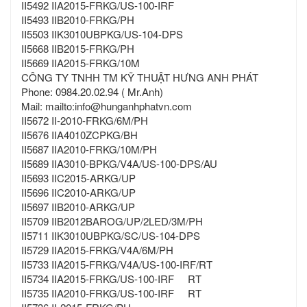
II5492 IIA2015-FRKG/US-100-IRF
II5493 IIB2010-FRKG/PH
II5503 IIK3010UBPKG/US-104-DPS
II5668 IIB2015-FRKG/PH
II5669 IIA2015-FRKG/10M
CÔNG TY TNHH TM KỸ THUẬT HƯNG ANH PHÁT
Phone: 0984.20.02.94 ( Mr.Anh)
Mail: mailto:info@hunganhphatvn.com
II5672 II-2010-FRKG/6M/PH
II5676 IIA4010ZCPKG/BH
II5687 IIA2010-FRKG/10M/PH
II5689 IIA3010-BPKG/V4A/US-100-DPS/AU
II5693 IIC2015-ARKG/UP
II5696 IIC2010-ARKG/UP
II5697 IIB2010-ARKG/UP
II5709 IIB2012BAROG/UP/2LED/3M/PH
II5711 IIK3010UBPKG/SC/US-104-DPS
II5729 IIA2015-FRKG/V4A/6M/PH
II5733 IIA2015-FRKG/V4A/US-100-IRF/RT
II5734 IIA2015-FRKG/US-100-IRF RT
II5735 IIA2010-FRKG/US-100-IRF RT