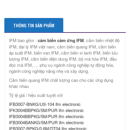
THÔNG TIN SẢN PHẨM
IFM bao gồm :
cảm biến cảm ứng IFM
, cảm biến nhiệt độ
IFM, đại lý IFM việt nam, cảm biến quang IFM, cảm biến
áp suất IFM, biến van IFM, cảm biến xi lanh IFM, biến lưu
lượng IFM, cảm biến điện dung IFM, bộ mã hóa IFM, đầu
đọc mã IFM, … phụ vụ ngành công nghiệp tự động hóa,
ngành công nghiệp nặng nhẹ và xây dựng.
Cảm biến quang IFM chất lượng cao cho các ứng dụng
khác nhau
Tỷ lệ giá / hiệu suất tuyệt vời
IFB3007-BNKG/US-104 ifm electronic
IFK3004BBPKG/5M/PUR ifm electronic
IFB3004BBPKG/5M/PUR ifm electronic
IFB3004BANKG/5M/PUR ifm electronic
IFB3007-BPKG/0,6M/DT04 ifm electronic