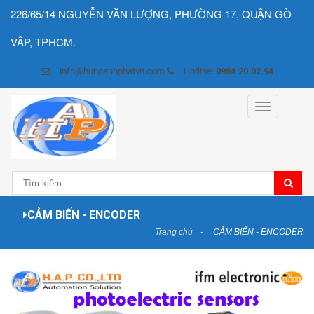
226/65/14 NGUYỄN VĂN LƯỢNG, PHƯỜNG 17, QUẬN GÒ
VÂP, TPHCM.
info@hunganhphatvn.com
Hotline:
0984.20.02.94
Toggle
navigation
CẢM BIẾN - ENCODER
Trang chủ
CẢM BIẾN - ENCODER