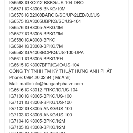
IG6568 IGKC012-BSKG/US-104-DRO
IG6571 IGK3005-BNKG/10M
IG6573 IGB2008BAROG/SC/UP/2LED/0,3/US
IG6575 IGA3005UBPKG/SC/US-104
IG6576 IGB3005-APKG/3M
IG6577 IGB3005-BPKG/3M
IG6580 IGA3008-BPKG
IG6584 IGB3008-BPKG/7M
IG6592 IGA4008BCPKG/US-100-DPA
IG6611 IGB3005-BPKG/PH
IG6615 IGK3007BFRKG/IO/US-104
CÔNG TY TNHH TM KỸ THUẬT HƯNG ANH PHÁT
Phone: 0984.20.02.94 ( Mr.Anh)
Mail: mailto:info@hunganhphatvn.com
IG6616 IGK3012-FRKG/IO/US-104
IG7100 IGK3005-BPKG/US-100
IG7101 IGK3008-BPKG/US-100
IG7102 IGK3005-ANKG/US-100
IG7103 IGK3008-ANKG/US-100
IG7104 IGK3005-BPKG/I/2M
IG7105 IGK3008-BPKG/I/2M