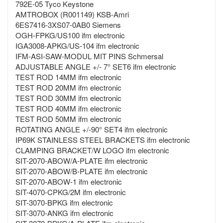
792E-05 Tyco Keystone
AMTROBOX (R001149) KSB-Amri
6ES7416-3XS07-0AB0 Siemens
OGH-FPKG/US100 ifm electronic
IGA3008-APKG/US-104 ifm electronic
IFM-ASI-SAW-MODUL MIT PINS Schmersal
ADJUSTABLE ANGLE +/- 7° SET6 ifm electronic
TEST ROD 14MM ifm electronic
TEST ROD 20MM ifm electronic
TEST ROD 30MM ifm electronic
TEST ROD 40MM ifm electronic
TEST ROD 50MM ifm electronic
ROTATING ANGLE +/-90° SET4 ifm electronic
IP69K STAINLESS STEEL BRACKETS ifm electronic
CLAMPING BRACKET/W LOGO ifm electronic
SIT-2070-ABOW/A-PLATE ifm electronic
SIT-2070-ABOW/B-PLATE ifm electronic
SIT-2070-ABOW-1 ifm electronic
SIT-4070-CPKG/2M ifm electronic
SIT-3070-BPKG ifm electronic
SIT-3070-ANKG ifm electronic