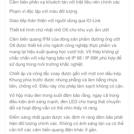
Cảm biến phản xạ khuếch tán với triệt tiêu nền chính xác
Phạm vi độc lập với màu đối tượng
Giao tiếp thân thiện với người dùng qua IO-Link
Thiết kế hình chữ nhật nhỏ O6 cho khu vực ẩm ướt
Cảm biến quang IFM của dòng sản phẩm đường ống ướt
O6 được thiết kế cho ngành công nghiệp thực phẩm và
mang lại hiệu suất quang học vượt trội. Vỏ thép không gỉ
chắc chắn với xếp hạng bảo vệ IP 68 / IP 69K phù hợp để
sử dụng trong môi trường khắc nghiệt.
Chiết áp và công tắc xoay được gắn với một con dấu kép.
Khung phía trước được nhúng phẳng và làm bằng nhựa
bền, chống vỡ. Điều này cho phép làm sạch không có cặn.
Vỏ hộp màu đen trong suốt đảm bảo rằng, ngay cả trong
điều kiện ánh sáng mạnh, đèn LED cho trạng thái chuyển
đổi và hoạt động vẫn có thể nhìn thấy rõ ràng.
Điểm sáng nhất quán được xác định rõ ràng đảm bảo phát
hiện đối tượng chính xác. Không có ánh sáng tán xạ có thể
cản trở các cảm biến quang điện khác ở gần.