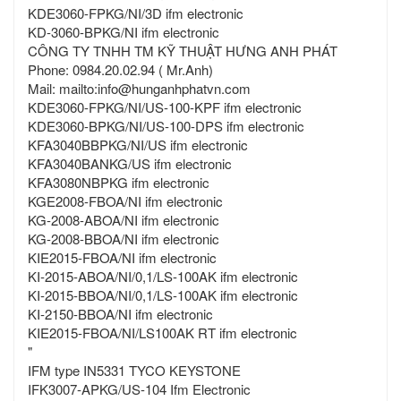
KDE3060-FPKG/NI/3D ifm electronic
KD-3060-BPKG/NI ifm electronic
CÔNG TY TNHH TM KỸ THUẬT HƯNG ANH PHÁT
Phone: 0984.20.02.94 ( Mr.Anh)
Mail: mailto:info@hunganhphatvn.com
KDE3060-FPKG/NI/US-100-KPF ifm electronic
KDE3060-BPKG/NI/US-100-DPS ifm electronic
KFA3040BBPKG/NI/US ifm electronic
KFA3040BANKG/US ifm electronic
KFA3080NBPKG ifm electronic
KGE2008-FBOA/NI ifm electronic
KG-2008-ABOA/NI ifm electronic
KG-2008-BBOA/NI ifm electronic
KIE2015-FBOA/NI ifm electronic
KI-2015-ABOA/NI/0,1/LS-100AK ifm electronic
KI-2015-BBOA/NI/0,1/LS-100AK ifm electronic
KI-2150-BBOA/NI ifm electronic
KIE2015-FBOA/NI/LS100AK RT ifm electronic
"
IFM type IN5331 TYCO KEYSTONE
IFK3007-APKG/US-104 Ifm Electronic