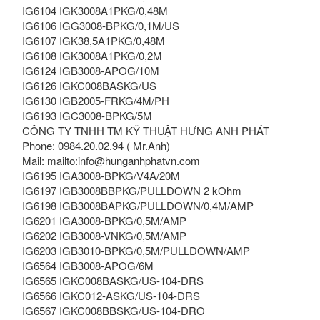
IG6104 IGK3008A1PKG/0,48M
IG6106 IGG3008-BPKG/0,1M/US
IG6107 IGK38,5A1PKG/0,48M
IG6108 IGK3008A1PKG/0,2M
IG6124 IGB3008-APOG/10M
IG6126 IGKC008BASKG/US
IG6130 IGB2005-FRKG/4M/PH
IG6193 IGC3008-BPKG/5M
CÔNG TY TNHH TM KỸ THUẬT HƯNG ANH PHÁT
Phone: 0984.20.02.94 ( Mr.Anh)
Mail: mailto:info@hunganhphatvn.com
IG6195 IGA3008-BPKG/V4A/20M
IG6197 IGB3008BBPKG/PULLDOWN 2 kOhm
IG6198 IGB3008BAPKG/PULLDOWN/0,4M/AMP
IG6201 IGA3008-BPKG/0,5M/AMP
IG6202 IGB3008-VNKG/0,5M/AMP
IG6203 IGB3010-BPKG/0,5M/PULLDOWN/AMP
IG6564 IGB3008-APOG/6M
IG6565 IGKC008BASKG/US-104-DRS
IG6566 IGKC012-ASKG/US-104-DRS
IG6567 IGKC008BBSKG/US-104-DRO