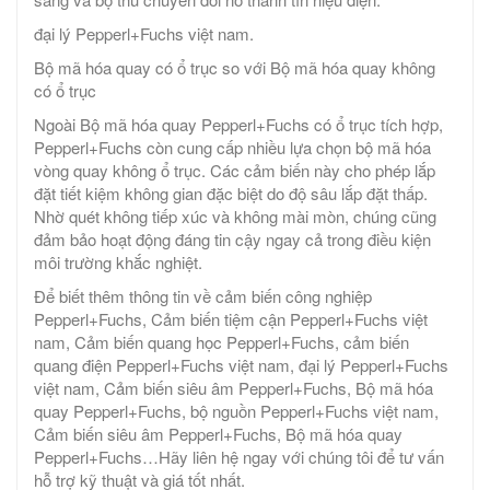
đại lý Pepperl+Fuchs việt nam.
Bộ mã hóa quay có ổ trục so với Bộ mã hóa quay không
có ổ trục
Ngoài Bộ mã hóa quay Pepperl+Fuchs có ổ trục tích hợp,
Pepperl+Fuchs còn cung cấp nhiều lựa chọn bộ mã hóa
vòng quay không ổ trục. Các cảm biến này cho phép lắp
đặt tiết kiệm không gian đặc biệt do độ sâu lắp đặt thấp.
Nhờ quét không tiếp xúc và không mài mòn, chúng cũng
đảm bảo hoạt động đáng tin cậy ngay cả trong điều kiện
môi trường khắc nghiệt.
Để biết thêm thông tin về cảm biến công nghiệp
Pepperl+Fuchs, Cảm biến tiệm cận Pepperl+Fuchs việt
nam, Cảm biến quang học Pepperl+Fuchs, cảm biến
quang điện Pepperl+Fuchs việt nam, đại lý Pepperl+Fuchs
việt nam, Cảm biến siêu âm Pepperl+Fuchs, Bộ mã hóa
quay Pepperl+Fuchs, bộ nguồn Pepperl+Fuchs việt nam,
Cảm biến siêu âm Pepperl+Fuchs, Bộ mã hóa quay
Pepperl+Fuchs…Hãy liên hệ ngay với chúng tôi để tư vấn
hỗ trợ kỹ thuật và giá tốt nhất.