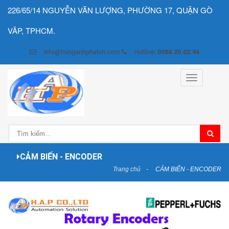
226/65/14 NGUYỄN VĂN LƯỢNG, PHƯỜNG 17, QUẬN GÒ
VÂP, TPHCM.
info@hunganhphatvn.com
Hotline:
0984.20.02.94
Toggle
navigation
CẢM BIẾN - ENCODER
Trang chủ
CẢM BIẾN - ENCODER