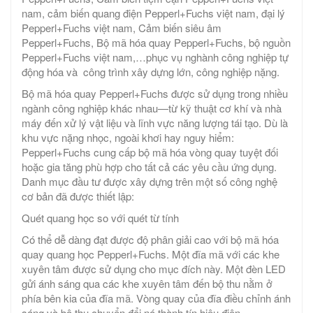
nam, cảm biến quang điện Pepperl+Fuchs việt nam, đại lý
Pepperl+Fuchs việt nam, Cảm biến siêu âm
Pepperl+Fuchs, Bộ mã hóa quay Pepperl+Fuchs, bộ nguồn
Pepperl+Fuchs việt nam,…phục vụ nghành công nghiệp tự
động hóa và công trình xây dựng lớn, công nghiệp nặng.
Bộ mã hóa quay Pepperl+Fuchs được sử dụng trong nhiều
ngành công nghiệp khác nhau—từ kỹ thuật cơ khí và nhà
máy đến xử lý vật liệu và lĩnh vực năng lượng tái tạo. Dù là
khu vực nặng nhọc, ngoài khơi hay nguy hiểm:
Pepperl+Fuchs cung cấp bộ mã hóa vòng quay tuyệt đối
hoặc gia tăng phù hợp cho tất cả các yêu cầu ứng dụng.
Danh mục đầu tư được xây dựng trên một số công nghệ
cơ bản đã được thiết lập:
Quét quang học so với quét từ tính
Có thể dễ dàng đạt được độ phân giải cao với bộ mã hóa
quay quang học Pepperl+Fuchs. Một đĩa mã với các khe
xuyên tâm được sử dụng cho mục đích này. Một đèn LED
gửi ánh sáng qua các khe xuyên tâm đến bộ thu nằm ở
phía bên kia của đĩa mã. Vòng quay của đĩa điều chỉnh ánh
sáng và bộ thu chuyển đổi nó thành tín hiệu điện.