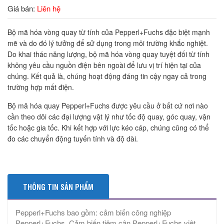
Giá bán:
Liên hệ
Bộ mã hóa vòng quay từ tính của Pepperl+Fuchs đặc biệt mạnh
mẽ và do đó lý tưởng để sử dụng trong môi trường khắc nghiệt.
Do khai thác năng lượng, bộ mã hóa vòng quay tuyệt đối từ tính
không yêu cầu nguồn điện bên ngoài để lưu vị trí hiện tại của
chúng. Kết quả là, chúng hoạt động đáng tin cậy ngay cả trong
trường hợp mất điện.
Bộ mã hóa quay Pepperl+Fuchs được yêu cầu ở bất cứ nơi nào
cần theo dõi các đại lượng vật lý như tốc độ quay, góc quay, vận
tốc hoặc gia tốc. Khi kết hợp với lực kéo cáp, chúng cũng có thể
đo các chuyển động tuyến tính và độ dài.
THÔNG TIN SẢN PHẨM
Pepperl+Fuchs bao gồm: cảm biến công nghiệp
Pepperl+Fuchs, Cảm biến tiệm cận Pepperl+Fuchs việt