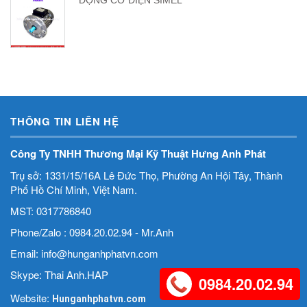
ĐỘNG CƠ ĐIỆN SIMEL
THÔNG TIN LIÊN HỆ
Công Ty TNHH Thương Mại Kỹ Thuật Hưng Anh Phát
Trụ sở: 1331/15/16A Lê Đức Thọ, Phường An Hội Tây, Thành
Phố Hồ Chí Minh, Việt Nam.
MST: 0317786840
Phone/Zalo : 0984.20.02.94 - Mr.Anh
Email: info@hunganhphatvn.com
Skype: Thai Anh.HAP
0984.20.02.94
Website:
Hunganhphatvn.com