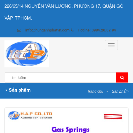
226/65/14 NGUYỄN VĂN LƯỢNG, PHƯỜNG 17, QUẬN GÒ
VÂP, TPHCM.
info@hunganhphatvn.com
Hotline:
0984.20.02.94
Toggle
navigation
Sản phẩm
Trang chủ
Sản phẩm