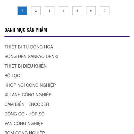
1
2
3
4
5
6
7
DANH MỤC SẢN PHẨM
THIẾT BỊ TỰ ĐỘNG HOÁ
BÓNG ĐÈN SANKYO DENKI
THIẾT BỊ ĐIỀU KHIỂN
BỘ LỌC
KHỚP NỐI CÔNG NGHIỆP
XI LANH CÔNG NGHIÊP
CẢM BIẾN - ENCODER
ĐỘNG CƠ - HỘP SỐ
VAN CÔNG NGHIỆP
BƠM CÔNG NGHIỆP