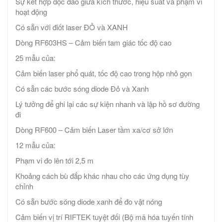
Sự kết hợp độc đáo giữa kích thước, hiệu suất và phạm vi
hoạt động
Có sẵn với điốt laser ĐỎ và XANH
Dòng RF603HS – Cảm biến tam giác tốc độ cao
25 mẫu của:
Cảm biến laser phổ quát, tốc độ cao trong hộp nhỏ gọn
Có sẵn các bước sóng diode Đỏ và Xanh
Lý tưởng để ghi lại các sự kiện nhanh và lập hồ sơ đường
đi
Dòng RF600 – Cảm biến Laser tầm xa/cơ sở lớn
12 mẫu của:
Phạm vi đo lên tới 2,5 m
Khoảng cách bù đắp khác nhau cho các ứng dụng tùy
chỉnh
Có sẵn bước sóng diode xanh để đo vật nóng
Cảm biến vị trí RIFTEK tuyệt đối (Bộ mã hóa tuyến tính