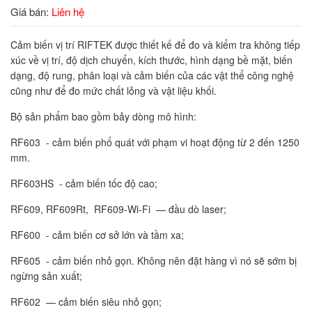
Giá bán:
Liên hệ
Cảm biến vị trí RIFTEK được thiết kế để đo và kiểm tra không tiếp
xúc về vị trí, độ dịch chuyển, kích thước, hình dạng bề mặt, biến
dạng, độ rung, phân loại và cảm biến của các vật thể công nghệ
cũng như để đo mức chất lỏng và vật liệu khối.
Bộ sản phẩm bao gồm bảy dòng mô hình:
RF603 - cảm biến phổ quát với phạm vi hoạt động từ 2 đến 1250
mm.
RF603HS - cảm biến tốc độ cao;
RF609, RF609Rt, RF609-Wi-Fi — đầu dò laser;
RF600 - cảm biến cơ sở lớn và tầm xa;
RF605 - cảm biến nhỏ gọn. Không nên đặt hàng vì nó sẽ sớm bị
ngừng sản xuất;
RF602 — cảm biến siêu nhỏ gọn;