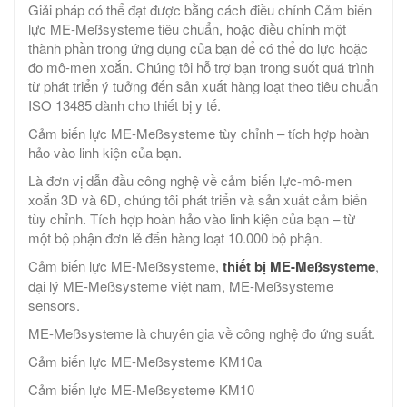
Giải pháp có thể đạt được bằng cách điều chỉnh Cảm biến
lực ME-Meßsysteme tiêu chuẩn, hoặc điều chỉnh một
thành phần trong ứng dụng của bạn để có thể đo lực hoặc
đo mô-men xoắn. ​​Chúng tôi hỗ trợ bạn trong suốt quá trình
từ phát triển ý tưởng đến sản xuất hàng loạt theo tiêu chuẩn
ISO 13485 dành cho thiết bị y tế.
Cảm biến lực ME-Meßsysteme tùy chỉnh – tích hợp hoàn
hảo vào linh kiện của bạn.
Là đơn vị dẫn đầu công nghệ về cảm biến lực-mô-men
xoắn 3D và 6D, chúng tôi phát triển và sản xuất cảm biến
tùy chỉnh. Tích hợp hoàn hảo vào linh kiện của bạn – từ
một bộ phận đơn lẻ đến hàng loạt 10.000 bộ phận.
Cảm biến lực ME-Meßsysteme,
thiết bị ME-Meßsysteme
,
đại lý ME-Meßsysteme việt nam, ME-Meßsysteme
sensors.
ME-Meßsysteme là chuyên gia về công nghệ đo ứng suất.
Cảm biến lực ME-Meßsysteme KM10a
Cảm biến lực ME-Meßsysteme KM10