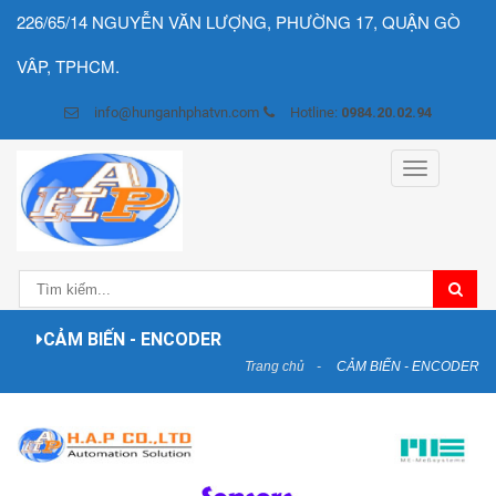
226/65/14 NGUYỄN VĂN LƯỢNG, PHƯỜNG 17, QUẬN GÒ
VÂP, TPHCM.
info@hunganhphatvn.com
Hotline:
0984.20.02.94
Toggle
navigation
CẢM BIẾN - ENCODER
Trang chủ
CẢM BIẾN - ENCODER