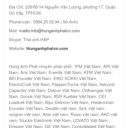
Địa Chỉ: 226/65/14 Nguyễn Văn Lượng, phường 17, Quận
Gò Vấp, TPHCM.
Phone/zalo : 0984.20.02.94 ( Mr.Anh)
Mail:
mailto:info@hunganhphatvn.com
Skype: Thai anh.HAP
Website:
Hunganhphatvn.com
Hưng Anh Phát chuyên phân phối : IFM Việt Nam, ARI Việt
Nam, Aris Viet Nam, Enerdis Việt Nam, KFM Việt Nam,
BEI Encoder Việt Nam, EIKO SOKKI Việt Nam,
ElectroCraft Việt Nam, Pepperl Fuchs Việt Nam, Itelcond
Capacitor Việt Nam, Detcon Việt Nam, Oldhamgas Việt
Nam, Gmiuk Việt Nam, KSR Kuebler Việt Nam, CEI
Loadcell Việt Nam, Bijur Delimon Việt Nam, Heidennhain
Encoder Việt Nam, Deublin việt nam, Sick việt nam,
norgren việt nam, Atos việt nam, Rossi việt nam, AKO việt
nam, Stucke Elektronik Việt Nam, LOVATO Việt Nam ,
Dresser Việt Nam, GE Việt Nam, Consolidated Việt Nam,