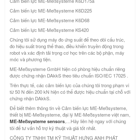
Cảm biến lực ME-Meßsysteme K6D175a
Cảm biến lực ME-Meßsysteme K6D225
Cảm biến lực ME-Meßsysteme K6D68
Cảm biến lực ME-Meßsysteme KS420
Chúng tôi sử dụng máy đo ứng suất để theo dõi cấu trúc,
đo hiệu suất trong thể thao, điều khiển truyền động trong
robot và xác định tải trọng cơ học trên các bộ phận, máy
móc và phương tiện.
ME-Meßsysteme GmbH hiện có phòng hiệu chuẩn riêng
được chứng nhận DAkkS theo tiêu chuẩn ISO/IEC 17025 .
Trên thực tế, các cảm biến lực của chúng tôi trong phạm vi
từ 50 N đến 200 kN hiện có thể được hiệu chuẩn tại chỗ với
chứng nhận DAkkS.
Để biết thêm thông tin về Cảm biến lực ME-Meßsysteme,
thiết bị ME-Meßsysteme, đại lý ME-Meßsysteme việt nam,
ME-Meßsysteme sensors
,…Hãy liên hệ ngay với chúng
tôi để tư vấn hỗ trợ kỹ thuật và giá tốt nhất.
CÔNG TY TNHH TM KỸ THUẬT HƯNG ANH PHÁT