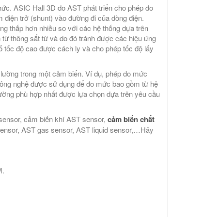
hức. ASIC Hall 3D do AST phát triển cho phép đo
điện trở (shunt) vào đường đi của dòng điện.
tăng thấp hơn nhiều so với các hệ thống dựa trên
từ thông sắt từ và do đó tránh được các hiệu ứng
số tốc độ cao được cách ly và cho phép tốc độ lấy
 lường trong một cảm biến. Ví dụ, phép đo mức
 công nghệ được sử dụng để đo mức bao gồm từ hệ
lường phù hợp nhất được lựa chọn dựa trên yêu cầu
sensor, cảm biến khí AST sensor,
cảm biến chất
 sensor, AST gas sensor, AST liquid sensor,…Hãy
M.