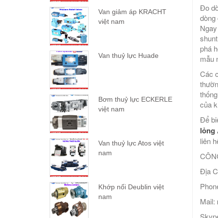
Đo dò
Van giảm áp KRACHT
dòng 
việt nam
Ngay 
shunt
phá h
Van thuỷ lực Huade
mẫu n
Các c
thườn
thống
Bơm thuỷ lực ECKERLE
của k
việt nam
Để bi
lỏng
liên h
Van thuỷ lực Atos việt
nam
CÔNG
Địa C
Phone
Khớp nối Deublin việt
nam
Mail:
Skype