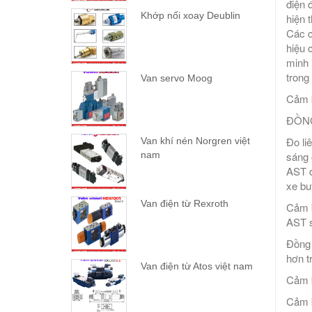
điện 
Khớp nối xoay Deublin
hiện 
Các c
hiệu 
minh 
trong
Van servo Moog
Cảm b
ĐỒNG 
Đo li
Van khí nén Norgren việt
sáng 
nam
AST đ
xe buý
Van điện từ Rexroth
Cảm b
AST s
Đồng 
hơn t
Van điện từ Atos việt nam
Cảm b
Cảm b