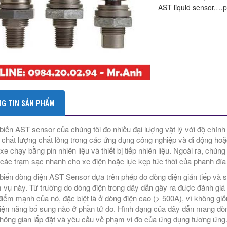
AST liquid sensor,…p
G TIN SẢN PHẨM
iến AST sensor của chúng tôi đo nhiều đại lượng vật lý với độ chín
 chất lượng chất lỏng trong các ứng dụng công nghiệp và di động hoặc
 xe chạy bằng pin nhiên liệu và thiết bị tiếp nhiên liệu. Ngoài ra, ch
 các trạm sạc nhanh cho xe điện hoặc lực kẹp tức thời của phanh đĩ
iến dòng điện AST Sensor dựa trên phép đo dòng điện gián tiếp và s
 vụ này. Từ trường do dòng điện trong dây dẫn gây ra được đánh giá
điểm mạnh của nó, đặc biệt là ở dòng điện cao (> 500A), vì không gi
điện năng bổ sung nào ở phần tử đo. Hình dạng của dây dẫn mang dòng
hông gian lắp đặt và yêu cầu về phạm vi đo của ứng dụng tương ứng.