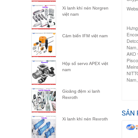
Webs
Xi lanh khí nén Norgren
việt nam
Hưng 
Encod
Cảm biến IFM việt nam
Detco
Nam, 
AKO v
Pisco
Hộp số servo APEX việt
Meins
nam
NITTO
Nam,
Gioăng đệm xi lanh
Rexroth
SẢN 
Xi lanh khí nén Rexroth