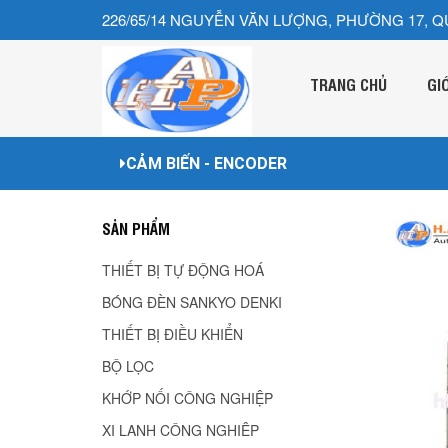
226/65/14 NGUYỄN VĂN LƯỢNG, PHƯỜNG 17, Q
TRANG CHỦ
GI
CẢM BIẾN - ENCODER
SẢN PHẨM
THIẾT BỊ TỰ ĐỘNG HOÁ
BÓNG ĐÈN SANKYO DENKI
THIẾT BỊ ĐIỀU KHIỂN
BỘ LỌC
KHỚP NỐI CÔNG NGHIỆP
XI LANH CÔNG NGHIÊP