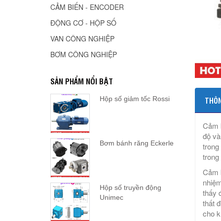
CẢM BIẾN - ENCODER
ĐỘNG CƠ - HỘP SỐ
VAN CÔNG NGHIỆP
BƠM CÔNG NGHIỆP
SẢN PHẨM NỔI BẬT
Hộp số giảm tốc Rossi
THÔN
Cảm b
độ và
Bơm bánh răng Eckerle
trong
trong
Cảm b
nhiệm
Hộp số truyền động
thấy 
Unimec
thất 
cho k