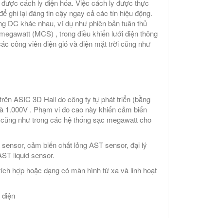
 được cách ly điện hóa. Việc cách ly được thực
ể ghi lại đáng tin cậy ngay cả các tín hiệu động.
ng DC khác nhau, ví dụ như phiên bản tuân thủ
egawatt (MCS) , trong điều khiển lưới điện thông
ác công viên điện gió và điện mặt trời cũng như
trên ASIC 3D Hall do công ty tự phát triển (bằng
à 1.000V . Phạm vi đo cao này khiến cảm biến
 cũng như trong các hệ thống sạc megawatt cho
ensor, cảm biến chất lỏng AST sensor, đại lý
ST liquid sensor.
 tích hợp hoặc dạng có màn hình từ xa và linh hoạt
 điện