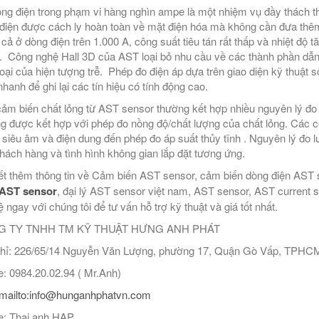
ng điện trong phạm vi hàng nghìn ampe là một nhiệm vụ đầy thách t
điện được cách ly hoàn toàn về mặt điện hóa mà không cần đưa thêm 
cả ở dòng điện trên 1.000 A, công suất tiêu tán rất thấp và nhiệt độ 
. Công nghệ Hall 3D của AST loại bỏ nhu cầu về các thành phần dẫn 
oại của hiện tượng trễ. Phép đo điện áp dựa trên giao diện kỹ thuật 
hanh để ghi lại các tín hiệu có tính động cao.
ảm biến chất lỏng từ AST sensor thường kết hợp nhiều nguyên lý đo
g được kết hợp với phép đo nồng độ/chất lượng của chất lỏng. Các
 siêu âm và điện dung đến phép đo áp suất thủy tĩnh . Nguyên lý đo 
hách hàng và tình hình không gian lắp đặt tương ứng.
ết thêm thông tin về Cảm biến AST sensor, cảm biến dòng điện AST 
 AST sensor
, đại lý AST sensor việt nam, AST sensor, AST current
ệ ngay với chúng tôi để tư vấn hỗ trợ kỹ thuật và giá tốt nhất.
 TY TNHH TM KỸ THUẬT HƯNG ANH PHÁT
hỉ: 226/65/14 Nguyễn Văn Lượng, phường 17, Quận Gò Vấp, TPHC
: 0984.20.02.94 ( Mr.Anh)
mailto:info@hunganhphatvn.com
: Thai anh.HAP