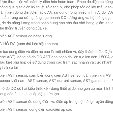
được thực hiện với cách ly điện hóa hoàn toàn . Phép đo điện áp cũng
thông qua giao diện kỹ thuật số cách ly, cho phép tốc độ lấy mẫu cao đ
ảm biến dòng điện/điện áp được sử dụng trong nhiều lĩnh vực đo lườ
chuẩn trong cơ sở hạ tầng sạc nhanh DC tương ứng và hệ thống sạc m
, để đo năng lượng trong phao cung cấp cho tàu chở hàng, giám sát c
 hệ thống truyền động của xe.
iến AST sensor đo năng lượng
HỒ DC (tuân thủ luật hiệu chuẩn)
ên tục dòng điện và điện áp cao là một nhiệm vụ đầy thách thức. Dựa 
chế AST), đồng hồ đo DC AST cho phép đo liên tục lên đến 1.500A v
ặc biệt phù hợp để sử dụng trong các trạm sạc nhanh và cực nhanh
t và xe tải.
iến AST sensor, cảm biến dòng điện AST sensor, cảm biến khí AST s
ensor việt nam, AST sensor, AST current sensor, AST gas sensor, A
hồ đo DC có hai kiểu thiết kế - dạng thiết bị đo nhỏ gọn có màn hình
rong các tình huống lắp đặt phức tạp.
iến AST sensor đo dòng điện và điện áp trong hệ thống truyền động
iến AST sensor dòng điện cao/điện áp cao