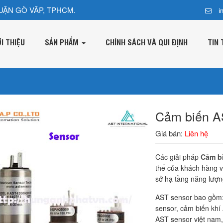
UẬN GÒ VÂP, TPHCM.
i
ỚI THIỆU
SẢN PHẨM
CHÍNH SÁCH VÀ QUI ĐỊNH
TIN 
Cảm biến A
Giá bán:
Liên hệ
Các giải pháp
Cảm b
thể của khách hàng v
sở hạ tầng năng lượn
AST sensor bao gồm:
sensor, cảm biến khí
AST sensor việt nam,