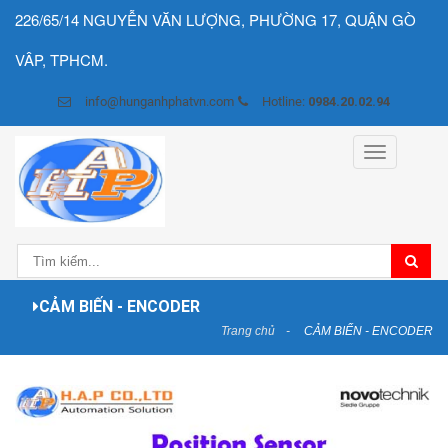
226/65/14 NGUYỄN VĂN LƯỢNG, PHƯỜNG 17, QUẬN GÒ
VÂP, TPHCM.
info@hunganhphatvn.com
Hotline:
0984.20.02.94
Toggle
navigation
CẢM BIẾN - ENCODER
Trang chủ
CẢM BIẾN - ENCODER