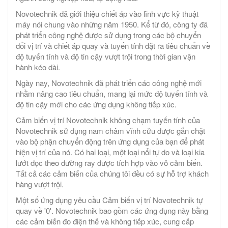
Novotechnik đã giới thiệu chiết áp vào lĩnh vực kỹ thuật
máy nói chung vào những năm 1950. Kể từ đó, công ty đã
phát triển công nghệ được sử dụng trong các bộ chuyển
đổi vị trí và chiết áp quay và tuyến tính đặt ra tiêu chuẩn về
độ tuyến tính và độ tin cậy vượt trội trong thời gian vận
hành kéo dài.
Ngày nay, Novotechnik đã phát triển các công nghệ mới
nhằm nâng cao tiêu chuẩn, mang lại mức độ tuyến tính và
độ tin cậy mới cho các ứng dụng không tiếp xúc.
Cảm biến vị trí Novotechnik không chạm tuyến tính của
Novotechnik sử dụng nam châm vĩnh cửu được gắn chặt
vào bộ phận chuyển động trên ứng dụng của bạn để phát
hiện vị trí của nó. Có hai loại, một loại nổi tự do và loại kia
lướt dọc theo đường ray được tích hợp vào vỏ cảm biến.
Tất cả các cảm biến của chúng tôi đều có sự hỗ trợ khách
hàng vượt trội.
Một số ứng dụng yêu cầu Cảm biến vị trí Novotechnik tự
quay về '0'. Novotechnik bao gồm các ứng dụng này bằng
các cảm biến đo điện thế và không tiếp xúc, cung cấp