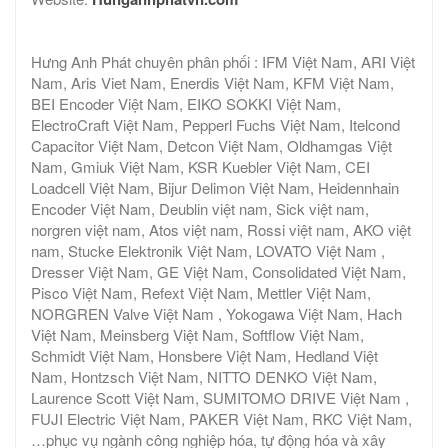
Hưng Anh Phát chuyên phân phối : IFM Việt Nam, ARI Việt
Nam, Aris Viet Nam, Enerdis Việt Nam, KFM Việt Nam,
BEI Encoder Việt Nam, EIKO SOKKI Việt Nam,
ElectroCraft Việt Nam, Pepperl Fuchs Việt Nam, Itelcond
Capacitor Việt Nam, Detcon Việt Nam, Oldhamgas Việt
Nam, Gmiuk Việt Nam, KSR Kuebler Việt Nam, CEI
Loadcell Việt Nam, Bijur Delimon Việt Nam, Heidennhain
Encoder Việt Nam, Deublin việt nam, Sick việt nam,
norgren việt nam, Atos việt nam, Rossi việt nam, AKO việt
nam, Stucke Elektronik Việt Nam, LOVATO Việt Nam ,
Dresser Việt Nam, GE Việt Nam, Consolidated Việt Nam,
Pisco Việt Nam, Refext Việt Nam, Mettler Việt Nam,
NORGREN Valve Việt Nam , Yokogawa Việt Nam, Hach
Việt Nam, Meinsberg Việt Nam, Softflow Việt Nam,
Schmidt Việt Nam, Honsbere Việt Nam, Hedland Việt
Nam, Hontzsch Việt Nam, NITTO DENKO Việt Nam,
Laurence Scott Việt Nam, SUMITOMO DRIVE Việt Nam ,
FUJI Electric Việt Nam, PAKER Việt Nam, RKC Việt Nam,
…phục vụ ngành công nghiệp hóa, tự động hóa và xây