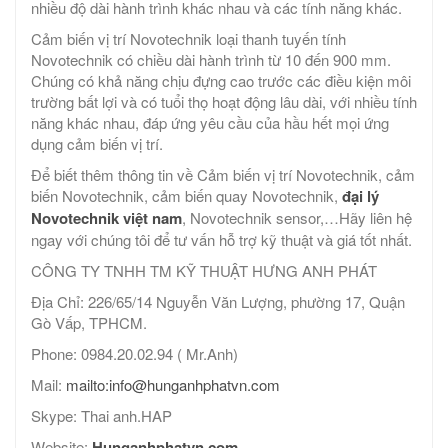
nhiều độ dài hành trình khác nhau và các tính năng khác.
Cảm biến vị trí Novotechnik loại thanh tuyến tính
Novotechnik có chiều dài hành trình từ 10 đến 900 mm.
Chúng có khả năng chịu đựng cao trước các điều kiện môi
trường bất lợi và có tuổi thọ hoạt động lâu dài, với nhiều tính
năng khác nhau, đáp ứng yêu cầu của hầu hết mọi ứng
dụng cảm biến vị trí.
Để biết thêm thông tin về Cảm biến vị trí Novotechnik, cảm
biến Novotechnik, cảm biến quay Novotechnik,
đại lý
Novotechnik việt nam
, Novotechnik sensor,…Hãy liên hệ
ngay với chúng tôi để tư vấn hỗ trợ kỹ thuật và giá tốt nhất.
CÔNG TY TNHH TM KỸ THUẬT HƯNG ANH PHÁT
Địa Chỉ: 226/65/14 Nguyễn Văn Lượng, phường 17, Quận
Gò Vấp, TPHCM.
Phone: 0984.20.02.94 ( Mr.Anh)
Mail:
mailto:info@hunganhphatvn.com
Skype: Thai anh.HAP
Website:
Hunganhphatvn.com