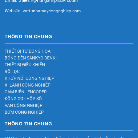
Website:
vattunhamaycongnghiep.com
THÔNG TIN CHUNG
THIẾT BỊ TỰ ĐỘNG HOÁ
BÓNG ĐÈN SANKYO DENKI
THIẾT BỊ ĐIỀU KHIỂN
BỘ LỌC
KHỚP NỐI CÔNG NGHIỆP
XI LANH CÔNG NGHIÊP
CẢM BIẾN - ENCODER
ĐỘNG CƠ - HỘP SỐ
VAN CÔNG NGHIỆP
BƠM CÔNG NGHIỆP
THÔNG TIN CHUNG