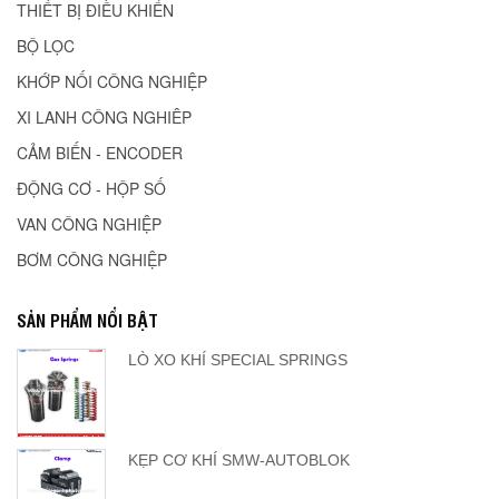
THIẾT BỊ ĐIỀU KHIỂN
BỘ LỌC
KHỚP NỐI CÔNG NGHIỆP
XI LANH CÔNG NGHIÊP
CẢM BIẾN - ENCODER
ĐỘNG CƠ - HỘP SỐ
VAN CÔNG NGHIỆP
BƠM CÔNG NGHIỆP
SẢN PHẨM NỔI BẬT
LÒ XO KHÍ SPECIAL SPRINGS
KẸP CƠ KHÍ SMW-AUTOBLOK