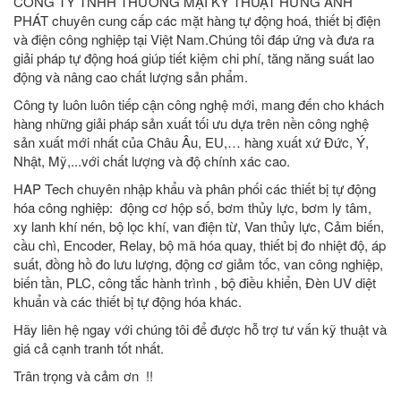
CÔNG TY TNHH THƯƠNG MẠI KỸ THUẬT HƯNG ANH
PHÁT chuyên cung cấp các mặt hàng tự động hoá, thiết bị điện
và điện công nghiệp tại Việt Nam.Chúng tôi đáp ứng và đưa ra
giải pháp tự động hoá giúp tiết kiệm chi phí, tăng năng suất lao
động và nâng cao chất lượng sản phẩm.
Công ty luôn luôn tiếp cận công nghệ mới, mang đến cho khách
hàng những giải pháp sản xuất tối ưu dựa trên nền công nghệ
sản xuất mới nhất của Châu Âu, EU,… hàng xuất xứ Đức, Ý,
Nhật, Mỹ,...với chất lượng và độ chính xác cao.
HAP Tech chuyên nhập khẩu và phân phối các thiết bị tự động
hóa công nghiệp: động cơ hộp số, bơm thủy lực, bơm ly tâm,
xy lanh khí nén, bộ lọc khí, van điện từ, Van thủy lực, Cảm biến,
cầu chì, Encoder, Relay, bộ mã hóa quay, thiết bị đo nhiệt độ, áp
suất, đồng hồ đo lưu lượng, động cơ giảm tốc, van công nghiệp,
biến tần, PLC, công tắc hành trình , bộ điều khiển, Đèn UV diệt
khuẩn và các thiết bị tự động hóa khác.
Hãy liên hệ ngay với chúng tôi để được hỗ trợ tư vấn kỹ thuật và
giá cả cạnh tranh tốt nhất.
Trân trọng và cảm ơn !!