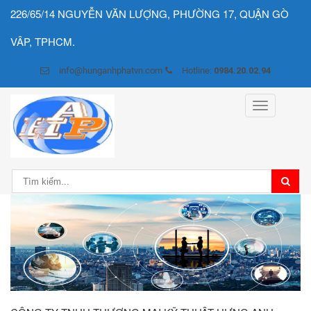
226/65/14 NGUYỄN VĂN LƯỢNG, PHƯỜNG 17, QUẬN GÒ
VÂP, TPHCM.
info@hunganhphatvn.com
Hotline:
0984.20.02.94
Toggle
navigation