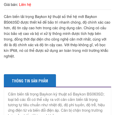
Giá bán:
Liên hệ
Cảm biến tải trọng Baykon kỹ thuật số thế hệ mới Baykon
BS063SD được thiết kế để bảo trì nhanh chóng, độ chính xác cao
hơn, độ tin cậy cao hơn trong các ứng dụng cân. Chúng có cấu
trúc bảo vệ cao và bộ vi xử lý thông minh được tích hợp bên
trong, đồng thời đại diện cho công nghệ cân mới nhất, cùng với
đó là độ chính xác và độ tin cậy cao. Với thép không gỉ, vỏ bọc
kín IP68, nó có thể được sử dụng an toàn trong môi trường khắc
nghiệt.
THÔNG TIN SẢN PHẨM
Cảm biến tải trọng Baykon kỹ thuật số Baykon BS063SD;
loại bỏ các lỗi có thể xảy ra với cân cảm biến tải trọng
tương tự tiêu chuẩn như nhiệt độ, độ phi tuyến, độ trễ, hiệu
ứng điện từ và biến đổi điện áp. Cân bị chặn trong trường