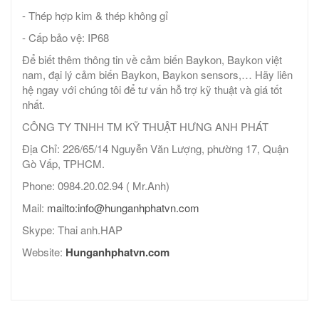
- Thép hợp kim & thép không gỉ
- Cấp bảo vệ: IP68
Để biết thêm thông tin về cảm biến Baykon, Baykon việt
nam, đại lý cảm biến Baykon, Baykon sensors,… Hãy liên
hệ ngay với chúng tôi để tư vấn hỗ trợ kỹ thuật và giá tốt
nhất.
CÔNG TY TNHH TM KỸ THUẬT HƯNG ANH PHÁT
Địa Chỉ: 226/65/14 Nguyễn Văn Lượng, phường 17, Quận
Gò Vấp, TPHCM.
Phone: 0984.20.02.94 ( Mr.Anh)
Mail:
mailto:info@hunganhphatvn.com
Skype: Thai anh.HAP
Website:
Hunganhphatvn.com