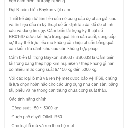
hợp cảm biến tải trọng bị hỏng.
Đại lý cảm biến Baykon việt nam.
Thiết kế điện tử tiên tiến của nó cung cấp độ phân giải cao
và tín hiệu đầu ra kỹ thuật số ổn định lâu dài để đo chính
xác và đáng tin cậy. Cảm biến tải trọng kỹ thuật số
BR016D được kết hợp trong quá trình sản xuất, cung cấp
sự thay thế trực tiếp mà không cần hiệu chuẩn bằng quả
cân kiểm tra dành cho các cân không hợp pháp
Cảm biến tải trọng Baykon BS063 / BS063S là Cảm biến
tải trọng bằng thép hợp kim mạ niken / thép không gỉ hàn
có nhiều mức công suất từ ​​150 kg đến 5000 kg.
Với các loại lỗ mù và ren hệ mét được bảo vệ IP68, chúng
là lựa chọn hoàn hảo cho các ứng dụng như cân sàn, băng
tải, phễu và hệ thống cân thùng chứa công suất thấp.
Các tính năng chính
- Công suất 150 ~ 5000 kg
- Được phê duyệt OIML R60
- Các loại lỗ mù và ren theo hệ mét