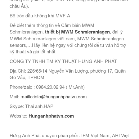
châu Âu).
Bộ trộn dầu-không khí MVF-A
Để biết thêm thông tin về Cảm biến MWM
Schmieranlagen,
thiết bị MWM Schmieranlagen
, đại lý
MWM Schmieranlagen việt nam, MWM Schmieranlagen
sensors,…Hãy liên hệ ngay với chúng tôi để tư vấn hỗ trợ
kỹ thuật và giá tốt nhất.
CÔNG TY TNHH TM KỸ THUẬT HƯNG ANH PHÁT
Địa Chỉ: 226/65/14 Nguyễn Văn Lượng, phường 17, Quận
Gò Vấp, TPHCM.
Phone/zalo : 0984.20.02.94 ( Mr.Anh)
Mail:
mailto:info@hunganhphatvn.com
Skype: Thai anh.HAP
Website:
Hunganhphatvn.com
Hưng Anh Phát chuyên phân phối : IFM Việt Nam, ARI Việt