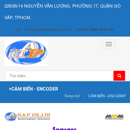
226/65/14 NGUYỄN VĂN LƯỢNG, PHƯỜNG 17, QUẬN GÒ
VÂP, TPHCM.
info@hunganhphatvn.com
Hotline:
0984.20.02.94
Toggle
navigation
CẢM BIẾN - ENCODER
Trang chủ
CẢM BIẾN - ENCODER