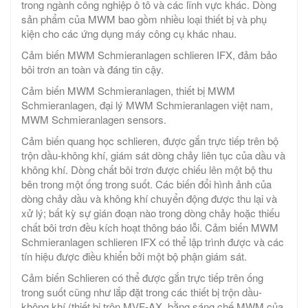
trong ngành công nghiệp ô tô và các lĩnh vực khác. Dòng
sản phẩm của MWM bao gồm nhiều loại thiết bị và phụ
kiện cho các ứng dụng máy công cụ khác nhau.
Cảm biến MWM Schmieranlagen schlieren IFX, đảm bảo
bôi trơn an toàn và đáng tin cậy.
Cảm biến MWM Schmieranlagen, thiết bị MWM
Schmieranlagen, đại lý MWM Schmieranlagen việt nam,
MWM Schmieranlagen sensors.
Cảm biến quang học schlieren, được gắn trực tiếp trên bộ
trộn dầu-không khí, giám sát dòng chảy liên tục của dầu và
không khí. Dòng chất bôi trơn được chiếu lên một bộ thu
bên trong một ống trong suốt. Các biến đổi hình ảnh của
dòng chảy dầu và không khí chuyển động được thu lại và
xử lý; bất kỳ sự gián đoạn nào trong dòng chảy hoặc thiếu
chất bôi trơn đều kích hoạt thông báo lỗi. Cảm biến MWM
Schmieranlagen schlieren IFX có thể lập trình được và các
tín hiệu được điều khiển bởi một bộ phận giám sát.
Cảm biến Schlieren có thể được gắn trực tiếp trên ống
trong suốt cũng như lắp đặt trong các thiết bị trộn dầu-
không khí (thiết bị trộn MVF-AX, bằng sáng chế MWM của