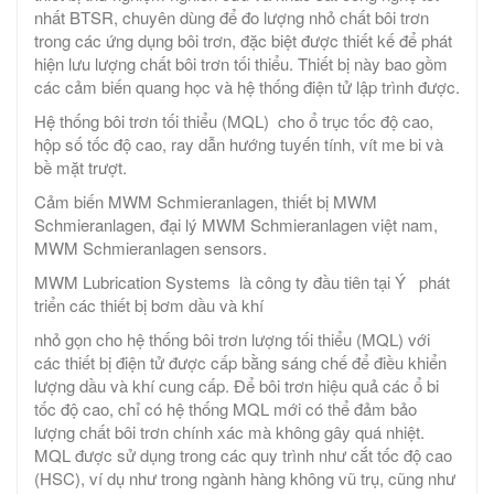
nhất BTSR, chuyên dùng để đo lượng nhỏ chất bôi trơn
trong các ứng dụng bôi trơn, đặc biệt được thiết kế để phát
hiện lưu lượng chất bôi trơn tối thiểu. Thiết bị này bao gồm
các cảm biến quang học và hệ thống điện tử lập trình được.
Hệ thống bôi trơn tối thiểu (MQL) cho ổ trục tốc độ cao,
hộp số tốc độ cao, ray dẫn hướng tuyến tính, vít me bi và
bề mặt trượt.
Cảm biến MWM Schmieranlagen, thiết bị MWM
Schmieranlagen, đại lý MWM Schmieranlagen việt nam,
MWM Schmieranlagen sensors.
MWM Lubrication Systems là công ty đầu tiên tại Ý phát
triển các thiết bị bơm dầu và khí
nhỏ gọn cho hệ thống bôi trơn lượng tối thiểu (MQL) với
các thiết bị điện tử được cấp bằng sáng chế để điều khiển
lượng dầu và khí cung cấp. Để bôi trơn hiệu quả các ổ bi
tốc độ cao, chỉ có hệ thống MQL mới có thể đảm bảo
lượng chất bôi trơn chính xác mà không gây quá nhiệt.
MQL được sử dụng trong các quy trình như cắt tốc độ cao
(HSC), ví dụ như trong ngành hàng không vũ trụ, cũng như