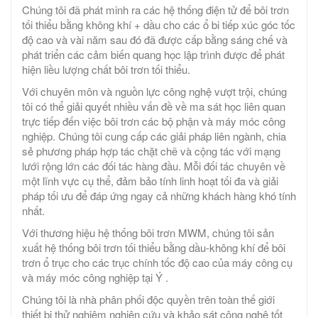
Chúng tôi đã phát minh ra các hệ thống điện tử để bôi trơn
tối thiểu bằng không khí + dầu cho các ổ bi tiếp xúc góc tốc
độ cao và vài năm sau đó đã được cấp bằng sáng chế và
phát triển các cảm biến quang học lập trình được để phát
hiện liều lượng chất bôi trơn tối thiểu.
Với chuyên môn và nguồn lực công nghệ vượt trội, chúng
tôi có thể giải quyết nhiều vấn đề về ma sát học liên quan
trực tiếp đến việc bôi trơn các bộ phận và máy móc công
nghiệp. Chúng tôi cung cấp các giải pháp liên ngành, chia
sẻ phương pháp hợp tác chặt chẽ và cộng tác với mạng
lưới rộng lớn các đối tác hàng đầu. Mỗi đối tác chuyên về
một lĩnh vực cụ thể, đảm bảo tính linh hoạt tối đa và giải
pháp tối ưu để đáp ứng ngay cả những khách hàng khó tính
nhất.
Với thương hiệu hệ thống bôi trơn MWM, chúng tôi sản
xuất hệ thống bôi trơn tối thiểu bằng dầu-không khí để bôi
trơn ổ trục cho các trục chính tốc độ cao của máy công cụ
và máy móc công nghiệp tại Ý .
Chúng tôi là nhà phân phối độc quyền trên toàn thế giới
thiết bị thử nghiệm nghiên cứu và khảo sát công nghệ tốt