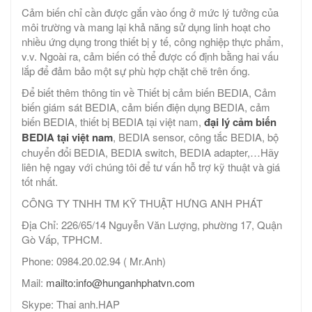
Cảm biến chỉ cần được gắn vào ống ở mức lý tưởng của
môi trường và mang lại khả năng sử dụng linh hoạt cho
nhiều ứng dụng trong thiết bị y tế, công nghiệp thực phẩm,
v.v. Ngoài ra, cảm biến có thể được cố định bằng hai vấu
lắp để đảm bảo một sự phù hợp chặt chẽ trên ống.
Để biết thêm thông tin về Thiết bị cảm biến BEDIA, Cảm
biến giám sát BEDIA, cảm biến điện dụng BEDIA, cảm
biến BEDIA, thiết bị BEDIA tại việt nam,
đại lý cảm biến
BEDIA tại việt nam
, BEDIA sensor, công tắc BEDIA, bộ
chuyển đổi BEDIA, BEDIA switch, BEDIA adapter,…Hãy
liên hệ ngay với chúng tôi để tư vấn hỗ trợ kỹ thuật và giá
tốt nhất.
CÔNG TY TNHH TM KỸ THUẬT HƯNG ANH PHÁT
Địa Chỉ: 226/65/14 Nguyễn Văn Lượng, phường 17, Quận
Gò Vấp, TPHCM.
Phone: 0984.20.02.94 ( Mr.Anh)
Mail:
mailto:info@hunganhphatvn.com
Skype: Thai anh.HAP