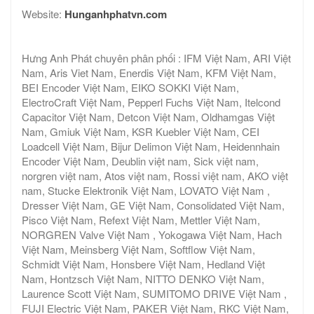
Website:
Hunganhphatvn.com
Hưng Anh Phát chuyên phân phối : IFM Việt Nam, ARI Việt
Nam, Aris Viet Nam, Enerdis Việt Nam, KFM Việt Nam,
BEI Encoder Việt Nam, EIKO SOKKI Việt Nam,
ElectroCraft Việt Nam, Pepperl Fuchs Việt Nam, Itelcond
Capacitor Việt Nam, Detcon Việt Nam, Oldhamgas Việt
Nam, Gmiuk Việt Nam, KSR Kuebler Việt Nam, CEI
Loadcell Việt Nam, Bijur Delimon Việt Nam, Heidennhain
Encoder Việt Nam, Deublin việt nam, Sick việt nam,
norgren việt nam, Atos việt nam, Rossi việt nam, AKO việt
nam, Stucke Elektronik Việt Nam, LOVATO Việt Nam ,
Dresser Việt Nam, GE Việt Nam, Consolidated Việt Nam,
Pisco Việt Nam, Refext Việt Nam, Mettler Việt Nam,
NORGREN Valve Việt Nam , Yokogawa Việt Nam, Hach
Việt Nam, Meinsberg Việt Nam, Softflow Việt Nam,
Schmidt Việt Nam, Honsbere Việt Nam, Hedland Việt
Nam, Hontzsch Việt Nam, NITTO DENKO Việt Nam,
Laurence Scott Việt Nam, SUMITOMO DRIVE Việt Nam ,
FUJI Electric Việt Nam, PAKER Việt Nam, RKC Việt Nam,