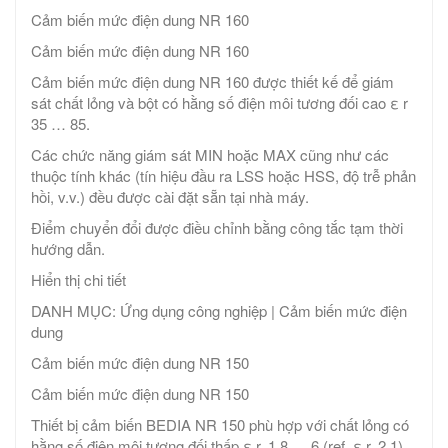
Cảm biến mức điện dung NR 160
Cảm biến mức điện dung NR 160
Cảm biến mức điện dung NR 160 được thiết kế để giám
sát chất lỏng và bột có hằng số điện môi tương đối cao ε r
35 … 85.
Các chức năng giám sát MIN hoặc MAX cũng như các
thuộc tính khác (tín hiệu đầu ra LSS hoặc HSS, độ trễ phản
hồi, v.v.) đều được cài đặt sẵn tại nhà máy.
Điểm chuyển đổi được điều chỉnh bằng công tắc tạm thời
hướng dẫn.
Hiển thị chi tiết
DANH MỤC: Ứng dụng công nghiệp | Cảm biến mức điện
dung
Cảm biến mức điện dung NR 150
Cảm biến mức điện dung NR 150
Thiết bị cảm biến BEDIA NR 150 phù hợp với chất lỏng có
hằng số điện môi tương đối thấp ε r 1,8 … 6 (ref. ε r 2,1).