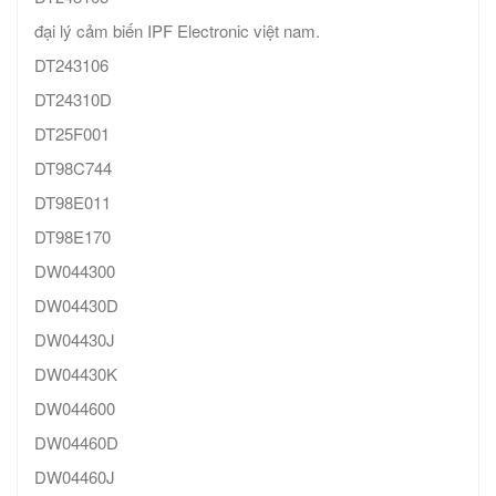
đại lý cảm biến IPF Electronic việt nam.
DT243106
DT24310D
DT25F001
DT98C744
DT98E011
DT98E170
DW044300
DW04430D
DW04430J
DW04430K
DW044600
DW04460D
DW04460J