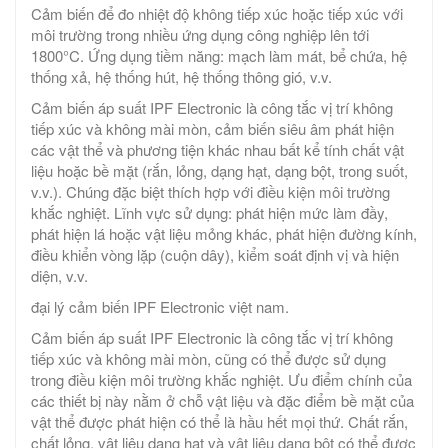
Cảm biến để đo nhiệt độ không tiếp xúc hoặc tiếp xúc với
môi trường trong nhiều ứng dụng công nghiệp lên tới
1800°C. Ứng dụng tiềm năng: mạch làm mát, bể chứa, hệ
thống xả, hệ thống hút, hệ thống thông gió, v.v.
Cảm biến áp suất IPF Electronic là công tắc vị trí không
tiếp xúc và không mài mòn, cảm biến siêu âm phát hiện
các vật thể và phương tiện khác nhau bất kể tính chất vật
liệu hoặc bề mặt (rắn, lỏng, dạng hạt, dạng bột, trong suốt,
v.v.). Chúng đặc biệt thích hợp với điều kiện môi trường
khắc nghiệt. Lĩnh vực sử dụng: phát hiện mức làm đầy,
phát hiện lá hoặc vật liệu mỏng khác, phát hiện đường kính,
điều khiển vòng lặp (cuộn dây), kiểm soát định vị và hiện
diện, v.v.
đại lý cảm biến IPF Electronic việt nam.
Cảm biến áp suất IPF Electronic là công tắc vị trí không
tiếp xúc và không mài mòn, cũng có thể được sử dụng
trong điều kiện môi trường khắc nghiệt. Ưu điểm chính của
các thiết bị này nằm ở chỗ vật liệu và đặc điểm bề mặt của
vật thể được phát hiện có thể là hầu hết mọi thứ. Chất rắn,
chất lỏng, vật liệu dạng hạt và vật liệu dạng bột có thể được