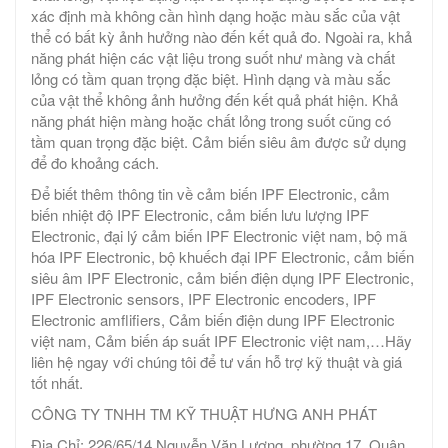
xác định mà không cần hình dạng hoặc màu sắc của vật
thể có bất kỳ ảnh hưởng nào đến kết quả đo. Ngoài ra, khả
năng phát hiện các vật liệu trong suốt như màng và chất
lỏng có tầm quan trọng đặc biệt. Hình dạng và màu sắc
của vật thể không ảnh hưởng đến kết quả phát hiện. Khả
năng phát hiện màng hoặc chất lỏng trong suốt cũng có
tầm quan trọng đặc biệt. Cảm biến siêu âm được sử dụng
để đo khoảng cách.
Để biết thêm thông tin về cảm biến IPF Electronic, cảm
biến nhiệt độ IPF Electronic, cảm biến lưu lượng IPF
Electronic, đại lý cảm biến IPF Electronic việt nam, bộ mã
hóa IPF Electronic, bộ khuếch đại IPF Electronic, cảm biến
siêu âm IPF Electronic, cảm biến điện dụng IPF Electronic,
IPF Electronic sensors, IPF Electronic encoders, IPF
Electronic amflifiers, Cảm biến điện dung IPF Electronic
việt nam, Cảm biến áp suất IPF Electronic việt nam,…Hãy
liên hệ ngay với chúng tôi để tư vấn hỗ trợ kỹ thuật và giá
tốt nhất.
CÔNG TY TNHH TM KỸ THUẬT HƯNG ANH PHÁT
Địa Chỉ: 226/65/14 Nguyễn Văn Lượng, phường 17, Quận