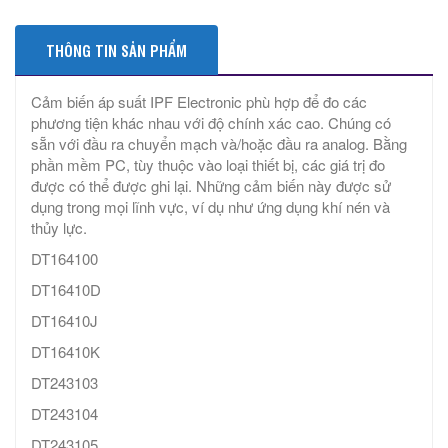
THÔNG TIN SẢN PHẨM
Cảm biến áp suất IPF Electronic phù hợp để đo các
phương tiện khác nhau với độ chính xác cao. Chúng có
sẵn với đầu ra chuyển mạch và/hoặc đầu ra analog. Bằng
phần mềm PC, tùy thuộc vào loại thiết bị, các giá trị đo
được có thể được ghi lại. Những cảm biến này được sử
dụng trong mọi lĩnh vực, ví dụ như ứng dụng khí nén và
thủy lực.
DT164100
DT16410D
DT16410J
DT16410K
DT243103
DT243104
DT243105