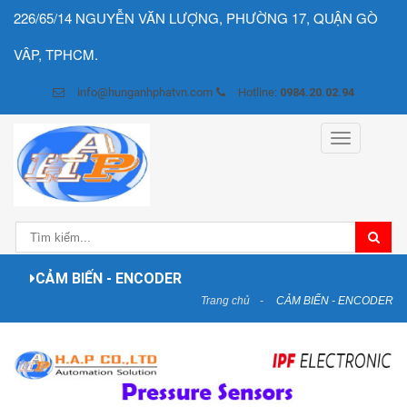
226/65/14 NGUYỄN VĂN LƯỢNG, PHƯỜNG 17, QUẬN GÒ
VÂP, TPHCM.
info@hunganhphatvn.com
Hotline:
0984.20.02.94
Toggle
navigation
CẢM BIẾN - ENCODER
Trang chủ
CẢM BIẾN - ENCODER