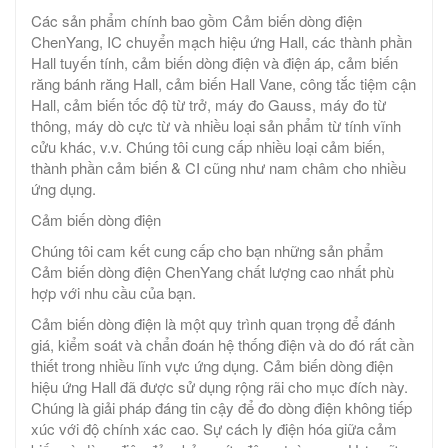
Các sản phẩm chính bao gồm Cảm biến dòng điện
ChenYang, IC chuyển mạch hiệu ứng Hall, các thành phần
Hall tuyến tính, cảm biến dòng điện và điện áp, cảm biến
răng bánh răng Hall, cảm biến Hall Vane, công tắc tiệm cận
Hall, cảm biến tốc độ từ trở, máy đo Gauss, máy đo từ
thông, máy dò cực từ và nhiều loại sản phẩm từ tính vĩnh
cửu khác, v.v. Chúng tôi cung cấp nhiều loại cảm biến,
thành phần cảm biến & CI cũng như nam châm cho nhiều
ứng dụng.
Cảm biến dòng điện
Chúng tôi cam kết cung cấp cho bạn những sản phẩm
Cảm biến dòng điện ChenYang chất lượng cao nhất phù
hợp với nhu cầu của bạn.
Cảm biến dòng điện là một quy trình quan trọng để đánh
giá, kiểm soát và chẩn đoán hệ thống điện và do đó rất cần
thiết trong nhiều lĩnh vực ứng dụng. Cảm biến dòng điện
hiệu ứng Hall đã được sử dụng rộng rãi cho mục đích này.
Chúng là giải pháp đáng tin cậy để đo dòng điện không tiếp
xúc với độ chính xác cao. Sự cách ly điện hóa giữa cảm