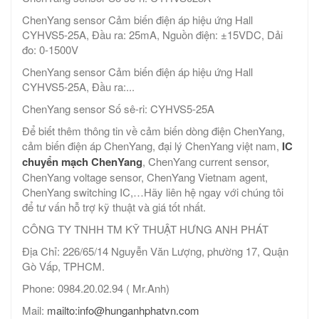
ChenYang sensor Cảm biến điện áp hiệu ứng Hall
CYHVS5-25A, Đầu ra: 25mA, Nguồn điện: ±15VDC, Dải
đo: 0-1500V
ChenYang sensor Cảm biến điện áp hiệu ứng Hall
CYHVS5-25A, Đầu ra:...
ChenYang sensor Số sê-ri: CYHVS5-25A
Để biết thêm thông tin về cảm biến dòng điện ChenYang,
cảm biến điện áp ChenYang, đại lý ChenYang việt nam,
IC
chuyển mạch ChenYang
, ChenYang current sensor,
ChenYang voltage sensor, ChenYang Vietnam agent,
ChenYang switching IC,…Hãy liên hệ ngay với chúng tôi
để tư vấn hỗ trợ kỹ thuật và giá tốt nhất.
CÔNG TY TNHH TM KỸ THUẬT HƯNG ANH PHÁT
Địa Chỉ: 226/65/14 Nguyễn Văn Lượng, phường 17, Quận
Gò Vấp, TPHCM.
Phone: 0984.20.02.94 ( Mr.Anh)
Mail:
mailto:info@hunganhphatvn.com