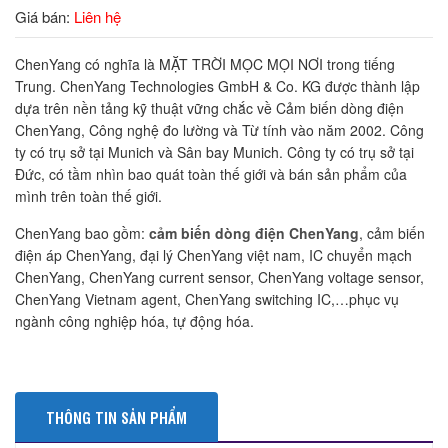
Giá bán:
Liên hệ
ChenYang có nghĩa là MẶT TRỜI MỌC MỌI NƠI trong tiếng
Trung. ChenYang Technologies GmbH & Co. KG được thành lập
dựa trên nền tảng kỹ thuật vững chắc về Cảm biến dòng điện
ChenYang, Công nghệ đo lường và Từ tính vào năm 2002. Công
ty có trụ sở tại Munich và Sân bay Munich. Công ty có trụ sở tại
Đức, có tầm nhìn bao quát toàn thế giới và bán sản phẩm của
mình trên toàn thế giới.
ChenYang bao gồm:
cảm biến dòng điện ChenYang
, cảm biến
điện áp ChenYang, đại lý ChenYang việt nam, IC chuyển mạch
ChenYang, ChenYang current sensor, ChenYang voltage sensor,
ChenYang Vietnam agent, ChenYang switching IC,…phục vụ
ngành công nghiệp hóa, tự động hóa.
THÔNG TIN SẢN PHẨM