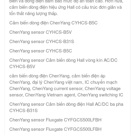
biến và dòng điện đảm bảo mức độ an toàn cao. Hơn nữa,
cảm biến dòng điện hiệu ứng Hall có cấu trúc đơn giản và
tổn thất năng lượng thấp.
Cảm biến dòng điện ChenYang CYHCS-B5C
ChenYang sensor CYHCS-B5V
ChenYang sensor CYHCS-B31S
ChenYang sensor CYHCS-B5C
ChenYang sensor Cảm biến dòng Hall vòng kín AC/DC
CYHCS-B5V
cảm biến dòng điện ChenYang, cảm biến điện áp
ChenYang, đại lý ChenYang việt nam, IC chuyển mạch
ChenYang, ChenYang current sensor, ChenYang voltage
sensor, ChenYang Vietnam agent, ChenYang switching IC
ChenYang sensor Cảm biến dòng điện Hall AC/DC ba pha
CYHCS-B31S
ChenYang sensor Fluxgate CYFGCS500LFBH
ChenYang sensor Fluxgate CYFGCS500LFBH