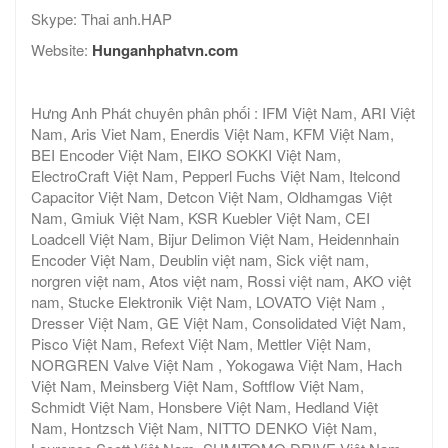
Skype: Thai anh.HAP
Website:
Hunganhphatvn.com
Hưng Anh Phát chuyên phân phối : IFM Việt Nam, ARI Việt
Nam, Aris Viet Nam, Enerdis Việt Nam, KFM Việt Nam,
BEI Encoder Việt Nam, EIKO SOKKI Việt Nam,
ElectroCraft Việt Nam, Pepperl Fuchs Việt Nam, Itelcond
Capacitor Việt Nam, Detcon Việt Nam, Oldhamgas Việt
Nam, Gmiuk Việt Nam, KSR Kuebler Việt Nam, CEI
Loadcell Việt Nam, Bijur Delimon Việt Nam, Heidennhain
Encoder Việt Nam, Deublin việt nam, Sick việt nam,
norgren việt nam, Atos việt nam, Rossi việt nam, AKO việt
nam, Stucke Elektronik Việt Nam, LOVATO Việt Nam ,
Dresser Việt Nam, GE Việt Nam, Consolidated Việt Nam,
Pisco Việt Nam, Refext Việt Nam, Mettler Việt Nam,
NORGREN Valve Việt Nam , Yokogawa Việt Nam, Hach
Việt Nam, Meinsberg Việt Nam, Softflow Việt Nam,
Schmidt Việt Nam, Honsbere Việt Nam, Hedland Việt
Nam, Hontzsch Việt Nam, NITTO DENKO Việt Nam,