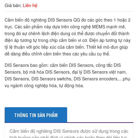
Giá bán:
Liên hệ
Cảm biến độ nghiêng DIS Sensors QG đo các góc theo 1 hoặc 2
trục. Các sản phẩm này dựa trên công nghệ MEMS mạnh mẽ,
trong đó sự chênh lệch điện dung có thể được chuyển đổi thành
điện áp tương tự trong chip cảm biến vi cơ. Điện áp tương tự này
tỷ lệ thuận với góc tiếp xúc của cảm biến. Thiết kế mô-đun giúp
dễ dàng điều chỉnh cảm biến theo các yêu cầu cụ thể.
DIS Sensors bao gồm: cảm biến DIS Sensors, công tắc DIS
Sensors, bộ mã hóa DIS Sensors, đại lý DIS Sensors việt nam,
DIS Sensors, DIS Sensors switchs, DIS Sensors encoders,…phụ
vụ ngành công nghiệp hóa, tự động hóa.
THÔNG TIN SẢN PHẨM
Cảm biến độ nghiêng DIS Sensors được sử dụng trong các
tình huống cần phải định vị chính xác hoặc theo dõi liên tục