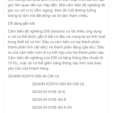
góc liên quan đến lực hấp dẫn. Một cảm biến độ nghiêng đo
góc so với vị trí nằm ngang, theo đó một đường tưởng
tượng từ tâm trái đất đóng vai trò làm tham chiếu.
Dễ dàng gắn kết
Cảm biến độ nghiêng DIS Sensors có rất nhiều ứng dụng
vì nó có thể được gắn ở bất cứ đâu và mang lại sự linh hoạt
trong thiết kế cơ khí. Đầu ra cảm biến có hai thành phần:
thành phần tĩnh (độ dốc) và thành phần động (gia tốc). Đầu
ra của cảm biến luôn là sự kết hợp của hai thành phần này.
Cảm biến độ nghiêng của DIS có băng thông tiêu chuẩn là
10 Hz, mặc dù có thể giảm băng thông này hơn nữa theo
yêu cầu của khách hàng.
QG40N-KDXYh-030-AI-CM-UL
QG40N-KDXYh-030-AV-CM-UL
QG30-KI-010E-AI-K
QG30-KI-010E-AV-K
QG30-KI-010E-AV-K-5V