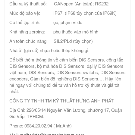
Đầu ra kỹ thuật số: CANopen (An toàn); RS232
Mức độ bảo vệ: IP67 (IP68 tùy chọn của IP69K)
Có thể lập trình: lọc, phạm vi đo
Khả năng zeroing: phụ thuộc vào mô hình
An toàn chức năng: SIL2/PLd (tùy chọn)
Nhà ở: (gia cố) nhựa hoặc thép không gỉ.
Để biết thêm thông tin về cảm biến DIS Sensors, công tắc
DIS Sensors, bộ mã hóa DIS Sensors, đại lý DIS Sensors
việt nam, DIS Sensors, DIS Sensors switchs, DIS Sensors
encoders, Cảm biến độ nghiêng DIS Sensors,… Hãy liên
hệ ngay với chúng tôi để tư vấn hỗ trợ kỹ thuật và giá tốt
nhất.
CÔNG TY TNHH TM KỸ THUẬT HƯNG ANH PHÁT
Địa Chỉ: 226/65/14 Nguyễn Văn Lượng, phường 17, Quận
Gò Vấp, TPHCM.
Phone: 0984.20.02.94 ( Mr.Anh)
Mail:
mailto:info@hunganhphatvn.com