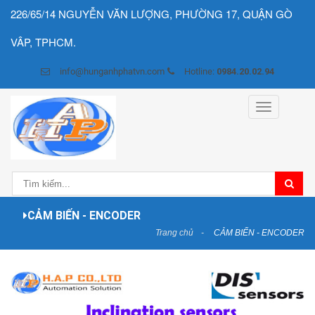
226/65/14 NGUYỄN VĂN LƯỢNG, PHƯỜNG 17, QUẬN GÒ
VÂP, TPHCM.
info@hunganhphatvn.com
Hotline:
0984.20.02.94
Toggle
navigation
CẢM BIẾN - ENCODER
Trang chủ
CẢM BIẾN - ENCODER