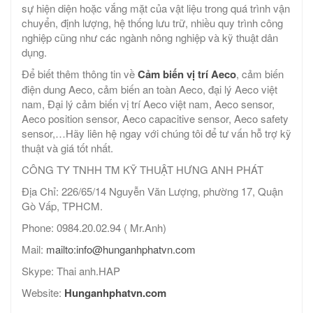
sự hiện diện hoặc vắng mặt của vật liệu trong quá trình vận
chuyển, định lượng, hệ thống lưu trữ, nhiều quy trình công
nghiệp cũng như các ngành nông nghiệp và kỹ thuật dân
dụng.
Để biết thêm thông tin về
Cảm biến vị trí Aeco
, cảm biến
điện dung Aeco, cảm biến an toàn Aeco, đại lý Aeco việt
nam, Đại lý cảm biến vị trí Aeco việt nam, Aeco sensor,
Aeco position sensor, Aeco capacitive sensor, Aeco safety
sensor,…Hãy liên hệ ngay với chúng tôi để tư vấn hỗ trợ kỹ
thuật và giá tốt nhất.
CÔNG TY TNHH TM KỸ THUẬT HƯNG ANH PHÁT
Địa Chỉ: 226/65/14 Nguyễn Văn Lượng, phường 17, Quận
Gò Vấp, TPHCM.
Phone: 0984.20.02.94 ( Mr.Anh)
Mail:
mailto:info@hunganhphatvn.com
Skype: Thai anh.HAP
Website:
Hunganhphatvn.com