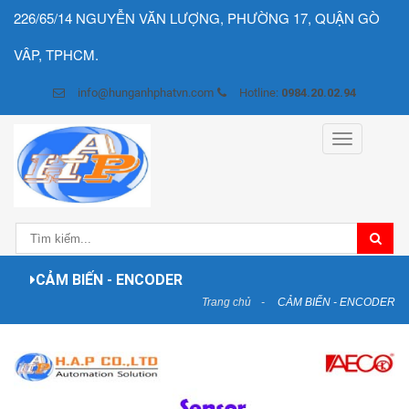
226/65/14 NGUYỄN VĂN LƯỢNG, PHƯỜNG 17, QUẬN GÒ
VÂP, TPHCM.
info@hunganhphatvn.com
Hotline:
0984.20.02.94
Toggle
navigation
CẢM BIẾN - ENCODER
Trang chủ
CẢM BIẾN - ENCODER