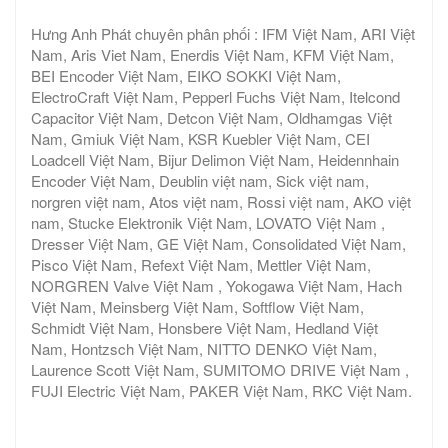
Hưng Anh Phát chuyên phân phối : IFM Việt Nam, ARI Việt
Nam, Aris Viet Nam, Enerdis Việt Nam, KFM Việt Nam,
BEI Encoder Việt Nam, EIKO SOKKI Việt Nam,
ElectroCraft Việt Nam, Pepperl Fuchs Việt Nam, Itelcond
Capacitor Việt Nam, Detcon Việt Nam, Oldhamgas Việt
Nam, Gmiuk Việt Nam, KSR Kuebler Việt Nam, CEI
Loadcell Việt Nam, Bijur Delimon Việt Nam, Heidennhain
Encoder Việt Nam, Deublin việt nam, Sick việt nam,
norgren việt nam, Atos việt nam, Rossi việt nam, AKO việt
nam, Stucke Elektronik Việt Nam, LOVATO Việt Nam ,
Dresser Việt Nam, GE Việt Nam, Consolidated Việt Nam,
Pisco Việt Nam, Refext Việt Nam, Mettler Việt Nam,
NORGREN Valve Việt Nam , Yokogawa Việt Nam, Hach
Việt Nam, Meinsberg Việt Nam, Softflow Việt Nam,
Schmidt Việt Nam, Honsbere Việt Nam, Hedland Việt
Nam, Hontzsch Việt Nam, NITTO DENKO Việt Nam,
Laurence Scott Việt Nam, SUMITOMO DRIVE Việt Nam ,
FUJI Electric Việt Nam, PAKER Việt Nam, RKC Việt Nam.