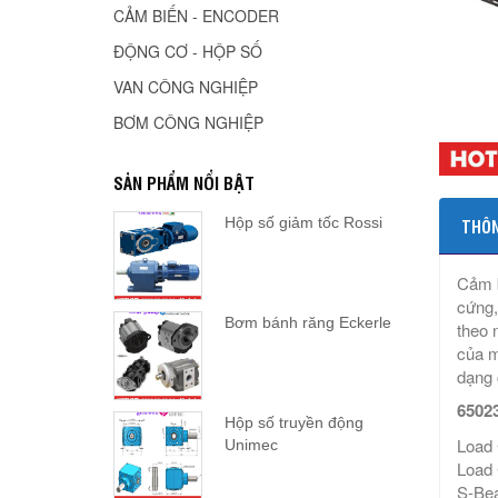
CẢM BIẾN - ENCODER
ĐỘNG CƠ - HỘP SỐ
VAN CÔNG NGHIỆP
BƠM CÔNG NGHIỆP
SẢN PHẨM NỔI BẬT
Hộp số giảm tốc Rossi
THÔN
Cảm b
cứng,
Bơm bánh răng Eckerle
theo 
của m
dạng 
6502
Hộp số truyền động
Load 
Unimec
Load 
S-Bea