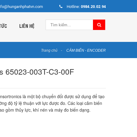
nfo@hunganhphatvn.com
Hotline:
0984.20.02.94
TỨC
LIÊN HỆ
Trang chủ
CẢM BIẾN - ENCODER
cs 65023-003T-C3-00F
ensortronics là một bộ chuyển đổi được sử dụng để tạo
ường độ tỷ lệ thuận với lực được đo. Các loại cảm biến
bao gồm thủy lực, khí nén và máy đo biến dạng.