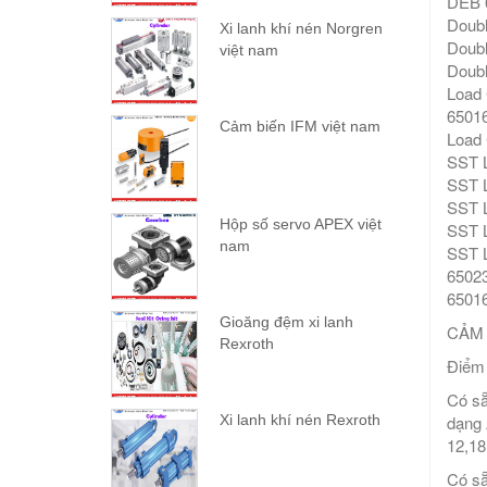
DEB 
Doub
Xi lanh khí nén Norgren
Doub
việt nam
Doub
Load 
65016
Cảm biến IFM việt nam
Load 
SST L
SST L
SST L
Hộp số servo APEX việt
SST L
nam
SST L
65023
6501
Gioăng đệm xi lanh
CẢM 
Rexroth
Điểm 
Có sẵ
dạng 
Xi lanh khí nén Rexroth
12,18
Có sẵ