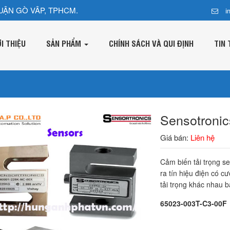
UẬN GÒ VÂP, TPHCM.
i
ỚI THIỆU
SẢN PHẨM
CHÍNH SÁCH VÀ QUI ĐỊNH
TIN 
Sensotroni
Giá bán:
Liên hệ
Cảm biến tải trọng s
ra tín hiệu điện có c
tải trọng khác nhau 
65023-003T-C3-00F