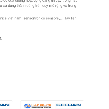
áp đo của chúng hoạt động đáng tin cậy trong hầu
o sử dụng thành công trên quy mô rộng và trong
ronics việt nam, sensortronics sensors,…Hãy liên
M.