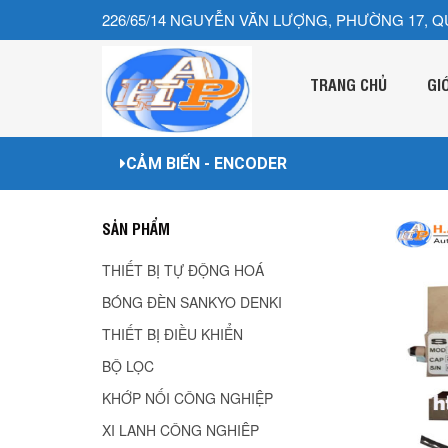
226/65/14 NGUYỄN VĂN LƯỢNG, PHƯỜNG 17, Q
TRANG CHỦ
GI
CẢM BIẾN - ENCODER
SẢN PHẨM
THIẾT BỊ TỰ ĐỘNG HOÁ
BÓNG ĐÈN SANKYO DENKI
THIẾT BỊ ĐIỀU KHIỂN
BỘ LỌC
KHỚP NỐI CÔNG NGHIỆP
XI LANH CÔNG NGHIÊP