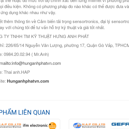
vật thể hoặc đo mức với độ chính xác đến từng milimet vì phương ph
ọi điều kiện. Không có phương pháp đo nào khác có thể được đưa và
 ứng dụng khác nhau như vậy.
ết thêm thông tin về Cảm biến tải trọng sensortronics, đại lý sensort
ay với chúng tôi để tư vấn hỗ trợ kỹ thuật và giá tốt nhất.
 TY TNHH TM KỸ THUẬT HƯNG ANH PHÁT
hỉ: 226/65/14 Nguyễn Văn Lượng, phường 17, Quận Gò Vấp, TPHC
: 0984.20.02.94 ( Mr.Anh)
mailto:info@hunganhphatvn.com
: Thai anh.HAP
ite:
Hunganhphatvn.com
PHẨM LIÊN QUAN