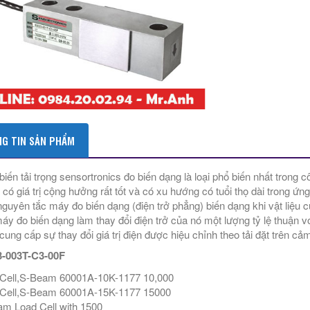
G TIN SẢN PHẨM
iến tải trọng sensortronics đo biến dạng là loại phổ biến nhất trong 
 có giá trị cộng hưởng rất tốt và có xu hướng có tuổi thọ dài trong ứ
nguyên tắc máy đo biến dạng (điện trở phẳng) biến dạng khi vật liệu 
áy đo biến dạng làm thay đổi điện trở của nó một lượng tỷ lệ thuận v
cung cấp sự thay đổi giá trị điện được hiệu chỉnh theo tải đặt trên cảm 
3-003T-C3-00F
Cell,S-Beam 60001A-10K-1177 10,000
Cell,S-Beam 60001A-15K-1177 15000
m Load Cell with 1500