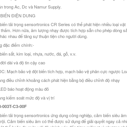
n trong Ac, Dc và Namur Supply.
BIẾN ĐIỆN DUNG
iến tải trọng sensortronics CR Series có thể phát hiện nhiều loại vật 
 thấm. Hơn nữa, âm lượng nhạy được tích hợp sẵn cho phép dòng sả
hác nhau để tăng sự thuận tiện cho người dùng.
 đặc điểm chính:-
iến sắt, kim loại, nhựa, nước, đá, gỗ, v.v.
đời dài và độ tin cậy cao
DC: Mạch bảo vệ đột biến tích hợp, mạch bảo vệ phân cực ngược Loạ
ng điều chỉnh khoảng cách phát hiện bằng bộ điều chỉnh độ nhạy
ED báo hoạt động màu đỏ
ng kiểm soát mức độ và vị trí
3-003T-C3-00F
iến tải trọng sensortronics ứng dụng công nghiệp, cảm biến siêu âm đ
trội. Cảm biến siêu âm có thể được sử dụng để giải quyết ngay cả nh