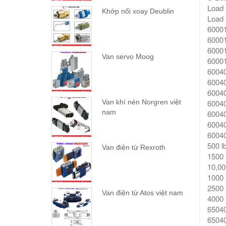
Load 
Khớp nối xoay Deublin
Load 
60001
60001
60001
Van servo Moog
60001
60040
60040
60040
60040
Van khí nén Norgren việt
nam
60040
60040
60040
500 l
Van điện từ Rexroth
1500 
10,00
1000 
2500 
Van điện từ Atos việt nam
4000 
65040
65040