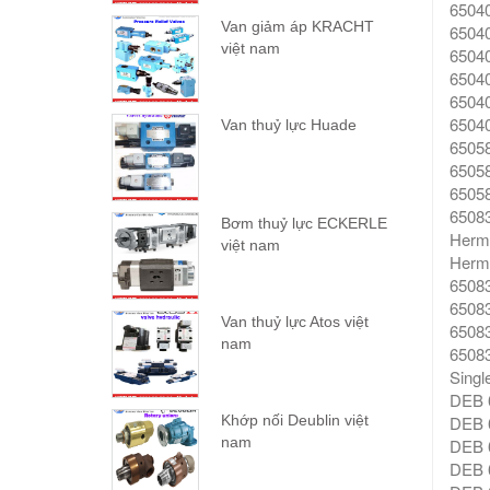
65040
Van giảm áp KRACHT
65040
việt nam
65040
65040
65040
65040
Van thuỷ lực Huade
65058
65058
65058
65083
Bơm thuỷ lực ECKERLE
Herme
việt nam
Herme
65083
65083
Van thuỷ lực Atos việt
65083
nam
65083
Singl
DEB 
DEB 
Khớp nối Deublin việt
nam
DEB 
DEB 