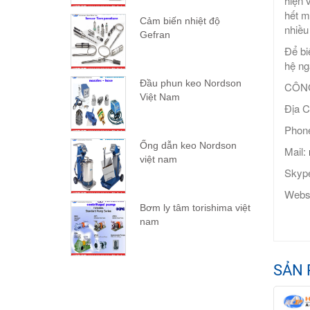
hiện 
hết m
Cảm biến nhiệt độ
nhiều
Gefran
Để bi
hệ ng
Đầu phun keo Nordson
CÔNG
Việt Nam
Địa C
Phone
Ống dẫn keo Nordson
Mail:
việt nam
Skype
Webs
Bơm ly tâm torishima việt
nam
SẢN 