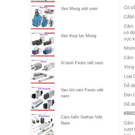
Có sẵ
Van Moog việt nam
CẢM 
Cảm b
có độ
Van thuỷ lực Moog
vực k
Những
Cảm b
Xi lanh Festo việt nam
Vòng 
Loại 
Dễ dà
Van khí nén Festo việt
Đèn L
nam
Dễ dà
6502
Cảm biến Gefran Việt
Cảm b
Nam
vượt 