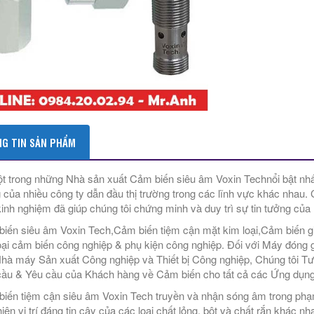
G TIN SẢN PHẨM
t trong những Nhà sản xuất Cảm biến siêu âm Voxin Technổi bật nhấ
 của nhiều công ty dẫn đầu thị trường trong các lĩnh vực khác nhau.
kinh nghiệm đã giúp chúng tôi chứng minh và duy trì sự tin tưởng của h
iến siêu âm Voxin Tech,Cảm biến tiệm cận mặt kim loại,Cảm biến g
oại cảm biến công nghiệp & phụ kiện công nghiệp. Đối với Máy đóng 
hà máy Sản xuất Công nghiệp và Thiết bị Công nghiệp, Chúng tôi T
ầu & Yêu cầu của Khách hàng về Cảm biến cho tất cả các Ứng dụng
iến tiệm cận siêu âm Voxin Tech truyền và nhận sóng âm trong phạm 
iện vị trí đáng tin cậy của các loại chất lỏng, bột và chất rắn khác nh