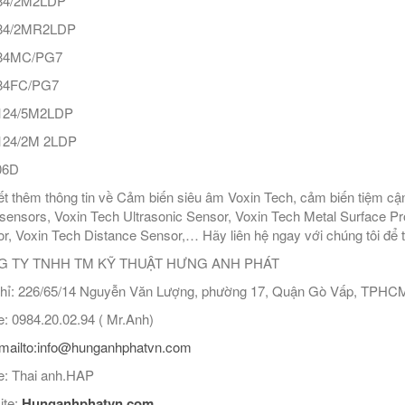
4/2M2LDP
4/2MR2LDP
84MC/PG7
4FC/PG7
24/5M2LDP
24/2M 2LDP
06D
ết thêm thông tin về Cảm biến siêu âm Voxin Tech, cảm biến tiệm cận
sensors, Voxin Tech Ultrasonic Sensor, Voxin Tech Metal Surface Pro
r, Voxin Tech Distance Sensor,… Hãy liên hệ ngay với chúng tôi để tư 
 TY TNHH TM KỸ THUẬT HƯNG ANH PHÁT
hỉ: 226/65/14 Nguyễn Văn Lượng, phường 17, Quận Gò Vấp, TPHC
: 0984.20.02.94 ( Mr.Anh)
mailto:info@hunganhphatvn.com
: Thai anh.HAP
ite:
Hunganhphatvn.com