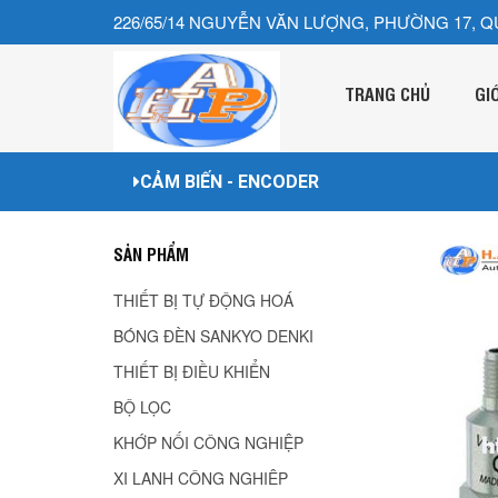
226/65/14 NGUYỄN VĂN LƯỢNG, PHƯỜNG 17, Q
TRANG CHỦ
GI
CẢM BIẾN - ENCODER
SẢN PHẨM
THIẾT BỊ TỰ ĐỘNG HOÁ
BÓNG ĐÈN SANKYO DENKI
THIẾT BỊ ĐIỀU KHIỂN
BỘ LỌC
KHỚP NỐI CÔNG NGHIỆP
XI LANH CÔNG NGHIÊP