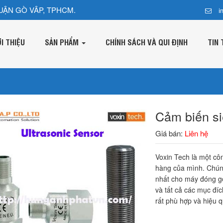
UẬN GÒ VÂP, TPHCM.
i
ỚI THIỆU
SẢN PHẨM
CHÍNH SÁCH VÀ QUI ĐỊNH
TIN 
Cảm biến s
Giá bán:
Liên hệ
Voxin Tech là một côn
hàng của mình. Chúng
nhất cho máy đóng g
và tất cả các mục đí
rất phù hợp và hiệu 