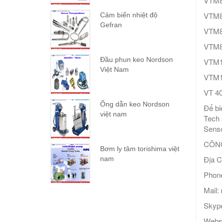
VTM8
VTM8
Cảm biến nhiệt độ
Gefran
VTM
VTM8
Đầu phun keo Nordson
VTM1
Việt Nam
VTM1
VT 4
Ống dẫn keo Nordson
Để bi
việt nam
Tech 
Senso
CÔNG
Bơm ly tâm torishima việt
Địa C
nam
Phone
Mail:
Skype
Webs