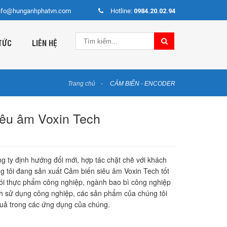
nfo@hunganhphatvn.com
Hotline:
0984.20.02.94
TỨC
LIÊN HỆ
Trang chủ
CẢM BIẾN - ENCODER
iêu âm Voxin Tech
g ty định hướng đổi mới, hợp tác chặt chẽ với khách
 tôi đang sản xuất Cảm biến siêu âm Voxin Tech tốt
ói thực phẩm công nghiệp, ngành bao bì công nghiệp
ch sử dụng công nghiệp, các sản phẩm của chúng tôi
quả trong các ứng dụng của chúng.