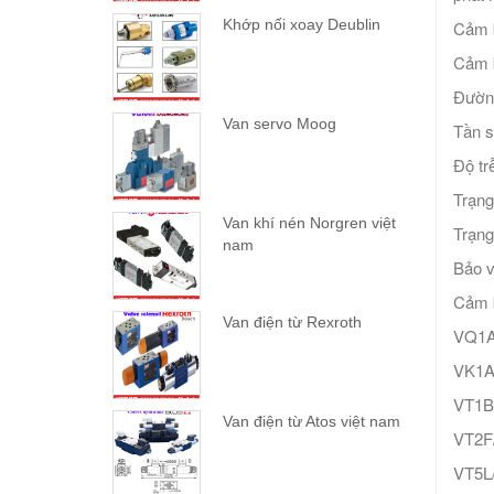
Khớp nối xoay Deublin
Cảm b
Cảm b
Đườn
Van servo Moog
Tần s
Độ tr
Trạng
Van khí nén Norgren việt
Trạng
nam
Bảo v
Cảm 
Van điện từ Rexroth
VQ1A
VK1A
VT1B
Van điện từ Atos việt nam
VT2F
VT5L