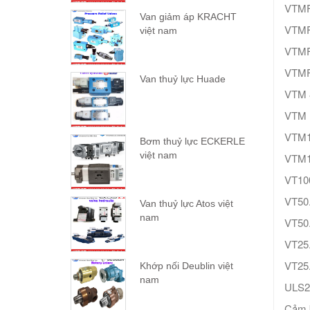
VTMF
Van giảm áp KRACHT
VTMF
việt nam
VTMF
VTMF
Van thuỷ lực Huade
VTM 
VTM 
VTM1
Bơm thuỷ lực ECKERLE
việt nam
VTM
VT100
VT50.
Van thuỷ lực Atos việt
nam
VT50.
VT25.
VT25.
Khớp nối Deublin việt
nam
ULS2
Cảm 