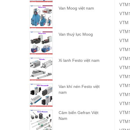
VTM1
Van Moog việt nam
VTM1
VTM 
VTM1
Van thuỷ lực Moog
VTM 
VTM
VTM1
Xi lanh Festo việt nam
VTM1
VTM1
VTM1
Van khí nén Festo việt
nam
VTM1
VTM1
VTM1
Cảm biến Gefran Việt
Nam
VTM1