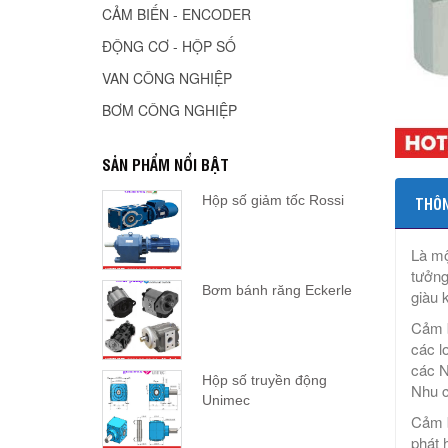
CẢM BIẾN - ENCODER
ĐỘNG CƠ - HỘP SỐ
VAN CÔNG NGHIỆP
BƠM CÔNG NGHIỆP
SẢN PHẨM NỔI BẬT
Hộp số giảm tốc Rossi
THÔN
Là mộ
tưởng
Bơm bánh răng Eckerle
giàu 
Cảm b
các l
các N
Hộp số truyền động
Nhu c
Unimec
Cảm b
phát h