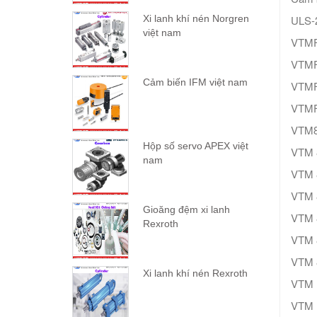
ULS-
Xi lanh khí nén Norgren
việt nam
VTMF
VTMF
Cảm biến IFM việt nam
VTMF
VTMF
VTM8
Hộp số servo APEX việt
VTM 
nam
VTM 
VTM 
Gioăng đệm xi lanh
VTM 
Rexroth
VTM 
VTM 
Xi lanh khí nén Rexroth
VTM 
VTM 