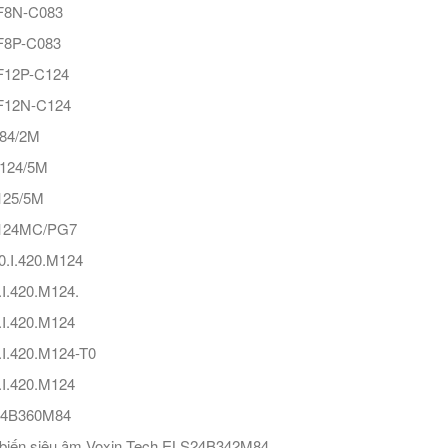
8N-C083
8P-C083
12P-C124
12N-C124
84/2M
124/5M
25/5M
124MC/PG7
.I.420.M124
I.420.M124.
I.420.M124
I.420.M124-T0
I.420.M124
4B360M84
biến siêu âm Voxin Tech ELS24B342M84