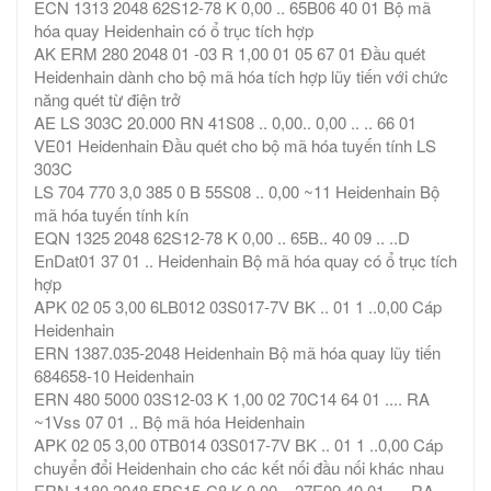
ECN 1313 2048 62S12-78 K 0,00 .. 65B06 40 01 Bộ mã
hóa quay Heidenhain có ổ trục tích hợp
AK ERM 280 2048 01 -03 R 1,00 01 05 67 01 Đầu quét
Heidenhain dành cho bộ mã hóa tích hợp lũy tiến với chức
năng quét từ điện trở
AE LS 303C 20.000 RN 41S08 .. 0,00.. 0,00 .. .. 66 01
VE01 Heidenhain Đầu quét cho bộ mã hóa tuyến tính LS
303C
LS 704 770 3,0 385 0 B 55S08 .. 0,00 ~11 Heidenhain Bộ
mã hóa tuyến tính kín
EQN 1325 2048 62S12-78 K 0,00 .. 65B.. 40 09 .. ..D
EnDat01 37 01 .. Heidenhain Bộ mã hóa quay có ổ trục tích
hợp
APK 02 05 3,00 6LB012 03S017-7V BK .. 01 1 ..0,00 Cáp
Heidenhain
ERN 1387.035-2048 Heidenhain Bộ mã hóa quay lũy tiến
684658-10 Heidenhain
ERN 480 5000 03S12-03 K 1,00 02 70C14 64 01 .... RA
~1Vss 07 01 .. Bộ mã hóa Heidenhain
APK 02 05 3,00 0TB014 03S017-7V BK .. 01 1 ..0,00 Cáp
chuyển đổi Heidenhain cho các kết nối đầu nối khác nhau
ERN 1180 2048 5PS15-C8 K 0,00 .. 27E09 40 01 .... RA