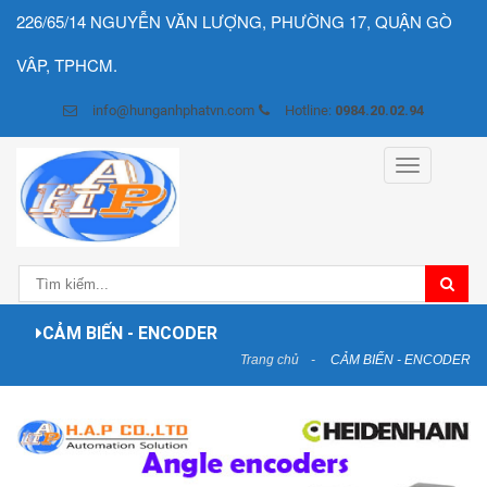
226/65/14 NGUYỄN VĂN LƯỢNG, PHƯỜNG 17, QUẬN GÒ
VÂP, TPHCM.
info@hunganhphatvn.com
Hotline:
0984.20.02.94
Toggle
navigation
CẢM BIẾN - ENCODER
Trang chủ
CẢM BIẾN - ENCODER