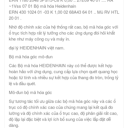
~1Vss 07 01 Bộ mã hóa Heidenhain
ERN 430 1024 01 -03 K 1,00 02 68A43 64 01 .. Mũ RV HTL
20 01 .
Nhờ độ chính xác của hệ thống rất cao, bộ mã hóa góc với
ổ trục tích hợp rất lý tưởng cho các ứng dụng đòi hỏi khắt
khe như máy công cụ và máy in.
đại lý HEIDENHAIN việt nam.
Bộ mã hóa góc mô-đun
Các Bộ mã hóa HEIDENHAIN này có thể được kết hợp
hoàn hảo với ứng dụng, cung cấp lựa chọn quét quang học
hoặc từ tính và nhiều sự kết hợp của thang đo tròn, trống tỷ
lệ và đầu quét.
Mô-đun bộ mã hóa góc
Sự tương tác tối ưu giữa các bộ mã hóa góc này và các ổ
trục có độ chính xác cao của chúng mang lại kết quả đo
lường và độ chính xác của ổ trục cao, độ phân giải rất cao,
độ lặp lại đặc biệt và lợi ích bổ sung của việc lắp đặt dễ
dàng.