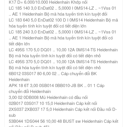
K17 D= 6.000/10.000 Heidenhain Khớp nối
LC 185 140 3,0 EnDat02 .. 5,0000 I 0MS14-LZ .. ~1Vss 01
.. AE 1 Heidenhain Bộ mã hóa tuyến tính kín tuyệt đối
LC 183 640 5,0 EnDat02 100 D I 0MS14 Heidenhain Bộ mã
hóa tuyến tính kín tuyệt đối có tiết diện lớn
LC 185 240 3,0 EnDat02 .. 5,0000 I 0MS14-LZ .. ~1Vss 01
.. AE 1 Heidenhain Bộ mã hóa tuyến tính kín tuyệt đối có
tiết diện lớn
LC 495S 170 5,0 DQ01 .. 10,00 12A 0MS14-TS Heidenhain
Bộ mã hóa tuyến tính kín tuyệt đối có tiết diện nhỏ
LC 495S 370 5,0 DQ01 .. 10,00 12A 0MS14-TS Heidenhain
Bộ mã hóa tuyến tính kín tuyệt đối có tiết diện nhỏ
6B012 03S017 80 6,00 02 .. Cáp chuyển đổi BK
Heidenhain
APK 18 6T 3,00 0SB014 0BB010-JB BK .. 01 1 Cáp
chuyển đổi Heidenhain
3,00 02 0DB008 Mũ Heidenhain có đầu nối
02B017 03S017 10 15,0 Heidenhain Cáp kết nối
2XS037 2XB037 17 5,0 Heidenhain Cáp kết nối Đầu nối D-
sub
53B044 1DS044 56 10,00 48 BUST sw Heidenhain Cáp kết
nối Đầu nối D-sub 45°