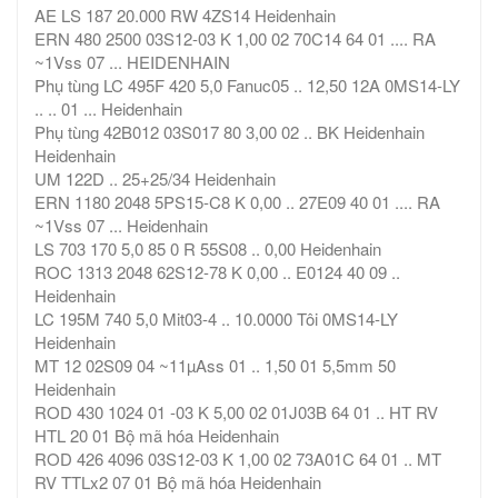
AE LS 187 20.000 RW 4ZS14 Heidenhain
ERN 480 2500 03S12-03 K 1,00 02 70C14 64 01 .... RA
~1Vss 07 ... HEIDENHAIN
Phụ tùng LC 495F 420 5,0 Fanuc05 .. 12,50 12A 0MS14-LY
.. .. 01 ... Heidenhain
Phụ tùng 42B012 03S017 80 3,00 02 .. BK Heidenhain
Heidenhain
UM 122D .. 25+25/34 Heidenhain
ERN 1180 2048 5PS15-C8 K 0,00 .. 27E09 40 01 .... RA
~1Vss 07 ... Heidenhain
LS 703 170 5,0 85 0 R 55S08 .. 0,00 Heidenhain
ROC 1313 2048 62S12-78 K 0,00 .. E0124 40 09 ..
Heidenhain
LC 195M 740 5,0 Mit03-4 .. 10.0000 Tôi 0MS14-LY
Heidenhain
MT 12 02S09 04 ~11µAss 01 .. 1,50 01 5,5mm 50
Heidenhain
ROD 430 1024 01 -03 K 5,00 02 01J03B 64 01 .. HT RV
HTL 20 01 Bộ mã hóa Heidenhain
ROD 426 4096 03S12-03 K 1,00 02 73A01C 64 01 .. MT
RV TTLx2 07 01 Bộ mã hóa Heidenhain