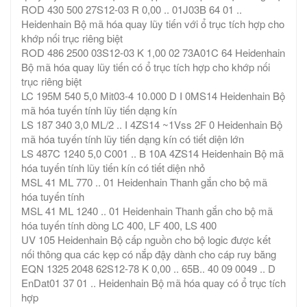
ROD 430 500 27S12-03 R 0,00 .. 01J03B 64 01 ..
Heidenhain Bộ mã hóa quay lũy tiến với ổ trục tích hợp cho
khớp nối trục riêng biệt
ROD 486 2500 03S12-03 K 1,00 02 73A01C 64 Heidenhain
Bộ mã hóa quay lũy tiến có ổ trục tích hợp cho khớp nối
trục riêng biệt
LC 195M 540 5,0 Mit03-4 10.000 D I 0MS14 Heidenhain Bộ
mã hóa tuyến tính lũy tiến dạng kín
LS 187 340 3,0 ML/2 .. I 4ZS14 ~1Vss 2F 0 Heidenhain Bộ
mã hóa tuyến tính lũy tiến dạng kín có tiết diện lớn
LS 487C 1240 5,0 C001 .. B 10A 4ZS14 Heidenhain Bộ mã
hóa tuyến tính lũy tiến kín có tiết diện nhỏ
MSL 41 ML 770 .. 01 Heidenhain Thanh gắn cho bộ mã
hóa tuyến tính
MSL 41 ML 1240 .. 01 Heidenhain Thanh gắn cho bộ mã
hóa tuyến tính dòng LC 400, LF 400, LS 400
UV 105 Heidenhain Bộ cấp nguồn cho bộ logic được kết
nối thông qua các kẹp có nắp đậy dành cho cáp ruy băng
EQN 1325 2048 62S12-78 K 0,00 .. 65B.. 40 09 0049 .. D
EnDat01 37 01 .. Heidenhain Bộ mã hóa quay có ổ trục tích
hợp