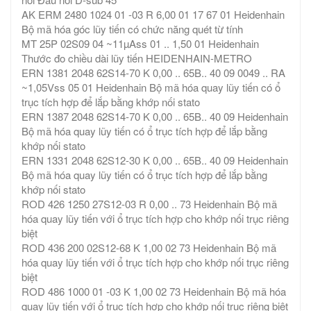
AK ERM 2480 1024 01 -03 R 6,00 01 17 67 01 Heidenhain
Bộ mã hóa góc lũy tiến có chức năng quét từ tính
MT 25P 02S09 04 ~11µAss 01 .. 1,50 01 Heidenhain
Thước đo chiều dài lũy tiến HEIDENHAIN-METRO
ERN 1381 2048 62S14-70 K 0,00 .. 65B.. 40 09 0049 .. RA
~1,05Vss 05 01 Heidenhain Bộ mã hóa quay lũy tiến có ổ
trục tích hợp để lắp bằng khớp nối stato
ERN 1387 2048 62S14-70 K 0,00 .. 65B.. 40 09 Heidenhain
Bộ mã hóa quay lũy tiến có ổ trục tích hợp để lắp bằng
khớp nối stato
ERN 1331 2048 62S12-30 K 0,00 .. 65B.. 40 09 Heidenhain
Bộ mã hóa quay lũy tiến có ổ trục tích hợp để lắp bằng
khớp nối stato
ROD 426 1250 27S12-03 R 0,00 .. 73 Heidenhain Bộ mã
hóa quay lũy tiến với ổ trục tích hợp cho khớp nối trục riêng
biệt
ROD 436 200 02S12-68 K 1,00 02 73 Heidenhain Bộ mã
hóa quay lũy tiến với ổ trục tích hợp cho khớp nối trục riêng
biệt
ROD 486 1000 01 -03 K 1,00 02 73 Heidenhain Bộ mã hóa
quay lũy tiến với ổ trục tích hợp cho khớp nối trục riêng biệt