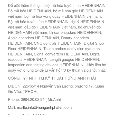
Để biết thêm thông tin bộ mã hóa tuyến tính HEIDENHAIN,
Bộ mã hóa HEIDENHAIN, bộ mã hóa góc HEIDENHAIN
việt nam, bộ mã hóa vòng quay HEIDENHAIN việt nam,
Bộ mã hóa tuyến tính HEIDENHAIN, đại lý HEIDENHAIN
việt nam, đầu dò HEIDENHAIN việt nam, bộ chuyển đổi
HEIDENHAIN việt nam, Linear encoders HEIDENHAIN,
Angle encoders HEIDENHAIN, Rotary encoders
HEIDENHAIN, CNC controls HEIDENHAIN, Digital Shop
Floor HEIDENHAIN, Touch probes and vision systems
HEIDENHAIN, Signal converters HEIDENHAIN, Digital
readouts HEIDENHAIN, Length gauges HEIDENHAIN,
Inspection and testing devices HEIDENHAIN…Hãy liên hệ
ngay với chúng tôi để tư vấn hỗ trợ kỹ thuật và giá tốt nhất.
CÔNG TY TNHH TM KỸ THUẬT HƯNG ANH PHÁT
Địa Chỉ: 226/65/14 Nguyễn Văn Lượng, phường 17, Quận
Gò Vấp, TPHCM.
Phone: 0984.20.02.94 ( Mr.Anh)
Mail:
mailto:info@hunganhphatvn.com