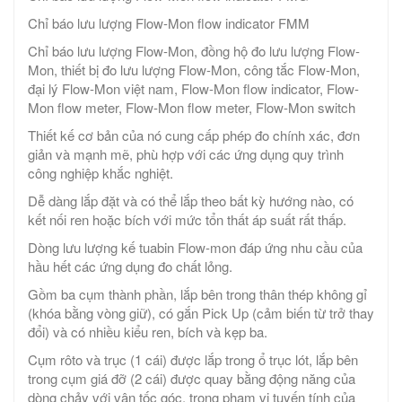
Chỉ báo lưu lượng Flow-Mon flow indicator FMM
Chỉ báo lưu lượng Flow-Mon, đồng hộ đo lưu lượng Flow-
Mon, thiết bị đo lưu lượng Flow-Mon, công tắc Flow-Mon,
đại lý Flow-Mon việt nam, Flow-Mon flow indicator, Flow-
Mon flow meter, Flow-Mon flow meter, Flow-Mon switch
Thiết kế cơ bản của nó cung cấp phép đo chính xác, đơn
giản và mạnh mẽ, phù hợp với các ứng dụng quy trình
công nghiệp khắc nghiệt.
Dễ dàng lắp đặt và có thể lắp theo bất kỳ hướng nào, có
kết nối ren hoặc bích với mức tổn thất áp suất rất thấp.
Dòng lưu lượng kế tuabin Flow-mon đáp ứng nhu cầu của
hầu hết các ứng dụng đo chất lỏng.
Gồm ba cụm thành phần, lắp bên trong thân thép không gỉ
(khóa bằng vòng giữ), có gắn Pick Up (cảm biến từ trở thay
đổi) và có nhiều kiểu ren, bích và kẹp ba.
Cụm rôto và trục (1 cái) được lắp trong ổ trục lót, lắp bên
trong cụm giá đỡ (2 cái) được quay bằng động năng của
dòng chảy với vận tốc góc, trong phạm vi tuyến tính của