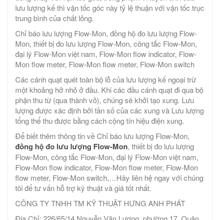
lưu lượng kế thì vận tốc góc này tỷ lệ thuận với vận tốc trục
trung bình của chất lỏng.
Chỉ báo lưu lượng Flow-Mon, đồng hộ đo lưu lượng Flow-
Mon, thiết bị đo lưu lượng Flow-Mon, công tắc Flow-Mon,
đại lý Flow-Mon việt nam, Flow-Mon flow indicator, Flow-
Mon flow meter, Flow-Mon flow meter, Flow-Mon switch
Các cánh quạt quét toàn bộ lỗ của lưu lượng kế ngoại trừ
một khoảng hở nhỏ ở đầu. Khi các đầu cánh quạt đi qua bộ
phận thu từ (qua thành vỏ), chúng sẽ khởi tạo xung. Lưu
lượng được xác định bởi tần số của các xung và Lưu lượng
tổng thể thu được bằng cách cộng tín hiệu điện xung.
Để biết thêm thông tin về Chỉ báo lưu lượng Flow-Mon,
đồng hộ đo lưu lượng Flow-Mon
, thiết bị đo lưu lượng
Flow-Mon, công tắc Flow-Mon, đại lý Flow-Mon việt nam,
Flow-Mon flow indicator, Flow-Mon flow meter, Flow-Mon
flow meter, Flow-Mon switch,…Hãy liên hệ ngay với chúng
tôi để tư vấn hỗ trợ kỹ thuật và giá tốt nhất.
CÔNG TY TNHH TM KỸ THUẬT HƯNG ANH PHÁT
Địa Chỉ: 226/65/14 Nguyễn Văn Lượng, phường 17, Quận