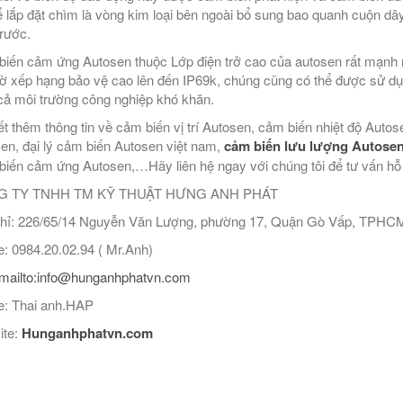
ể lắp đặt chìm là vòng kim loại bên ngoài bổ sung bao quanh cuộn dâ
trước.
iến cảm ứng Autosen thuộc Lớp điện trở cao của autosen rất mạnh mẽ
ờ xếp hạng bảo vệ cao lên đến IP69k, chúng cũng có thể được sử dụ
ả môi trường công nghiệp khó khăn.
ết thêm thông tin về cảm biến vị trí Autosen, cảm biến nhiệt độ Aut
en, đại lý cảm biến Autosen việt nam,
cảm biến lưu lượng Autose
iến cảm ứng Autosen,…Hãy liên hệ ngay với chúng tôi để tư vấn hỗ tr
 TY TNHH TM KỸ THUẬT HƯNG ANH PHÁT
hỉ: 226/65/14 Nguyễn Văn Lượng, phường 17, Quận Gò Vấp, TPHC
: 0984.20.02.94 ( Mr.Anh)
mailto:info@hunganhphatvn.com
: Thai anh.HAP
ite:
Hunganhphatvn.com