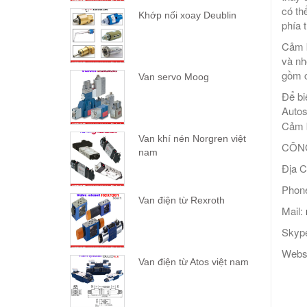
có th
Khớp nối xoay Deublin
phía 
Cảm b
và nh
gồm c
Van servo Moog
Để bi
Autos
Cảm b
Van khí nén Norgren việt
CÔNG
nam
Địa C
Phone
Van điện từ Rexroth
Mail:
Skype
Webs
Van điện từ Atos việt nam