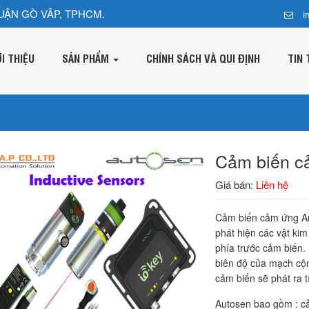
UẬN GÒ VÂP, TPHCM.
i
ỚI THIỆU
SẢN PHẨM
CHÍNH SÁCH VÀ QUI ĐỊNH
TIN 
Cảm biến c
Giá bán:
Liên hệ
Cảm biến cảm ứng Aut
phát hiện các vật kim
phía trước cảm biến.
biên độ của mạch cộn
cảm biến sẽ phát ra t
Autosen bao gồm : cả