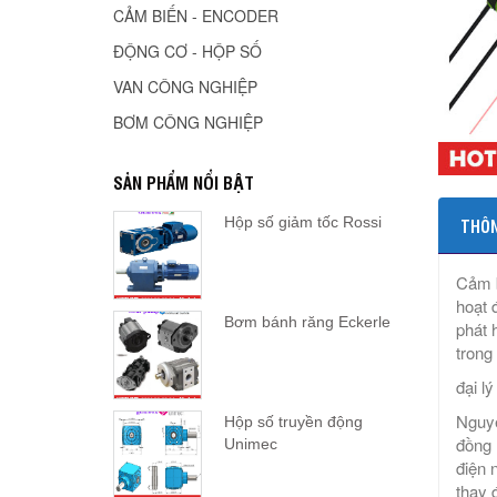
CẢM BIẾN - ENCODER
ĐỘNG CƠ - HỘP SỐ
VAN CÔNG NGHIỆP
BƠM CÔNG NGHIỆP
SẢN PHẨM NỔI BẬT
Hộp số giảm tốc Rossi
THÔN
Cảm b
hoạt 
Bơm bánh răng Eckerle
phát 
trong
đại l
Nguyê
Hộp số truyền động
đồng 
Unimec
điện 
thay 