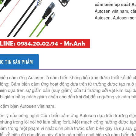
cảm biến áp suất A
Autosen việt nam, cả
Autosen, Autosen se
G TIN SẢN PHẨM
iến cảm ứng Autosen là cảm biến không tiếp xúc được thiết kế để phá
động: Cảm biến cảm ứng hoạt động dựa trên từ trường được tạo ra ở
hiện dựa trên sự giảm dần (suy giảm) của từ trường bởi vật kim loạ
 bị giảm bằng cách giảm chấn cho đến khi đạt đến ngưỡng và cảm biế
ý cảm biến Autosen việt nam.
n lý của công nghệ Cảm biến cảm ứng Autosen dựa trên trường điện
nhúng trong lõi nồi hở làm bằng ferit. Một mạch cộng hưởng được tạo
nằm trong một phạm vi nhất định phía trước cảm biến gây ra sự suy
đổi về biên độ dao động này được cảm biến phát hiện và cảm biến đư