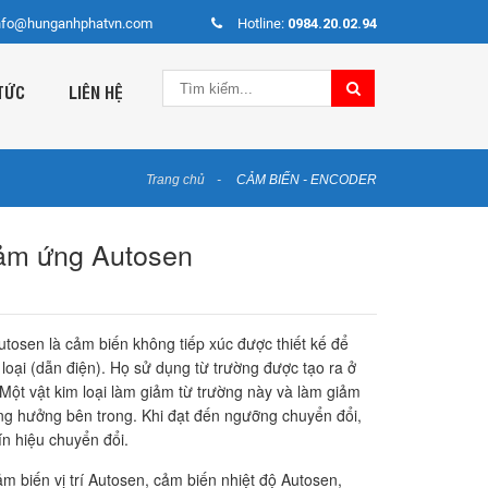
nfo@hunganhphatvn.com
Hotline:
0984.20.02.94
TỨC
LIÊN HỆ
Trang chủ
CẢM BIẾN - ENCODER
ảm ứng Autosen
osen là cảm biến không tiếp xúc được thiết kế để
 loại (dẫn điện). Họ sử dụng từ trường được tạo ra ở
 Một vật kim loại làm giảm từ trường này và làm giảm
g hưởng bên trong. Khi đạt đến ngưỡng chuyển đổi,
ín hiệu chuyển đổi.
m biến vị trí Autosen, cảm biến nhiệt độ Autosen,