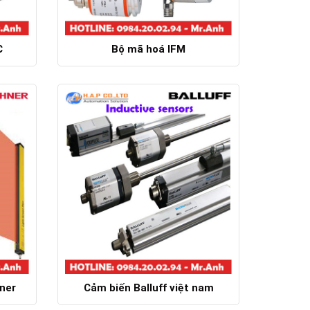
C
Bộ mã hoá IFM
Chi tiết
ner
Cảm biến Balluff việt nam