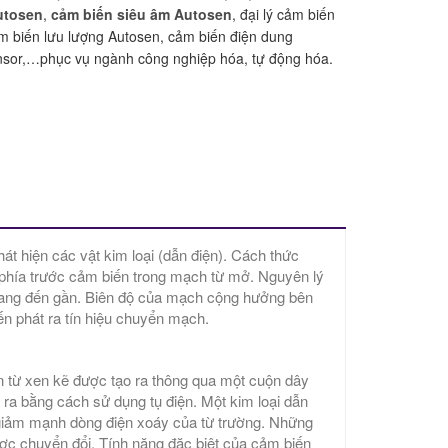
utosen
,
cảm biến siêu âm Autosen
, đại lý cảm biến
m biến lưu lượng Autosen, cảm biến điện dung
nsor,…phục vụ ngành công nghiệp hóa, tự động hóa.
t hiện các vật kim loại (dẫn điện). Cách thức
 phía trước cảm biến trong mạch từ mở. Nguyên lý
i đang đến gần. Biên độ của mạch cộng hưởng bên
n phát ra tín hiệu chuyển mạch.
 từ xen kẽ được tạo ra thông qua một cuộn dây
 ra bằng cách sử dụng tụ điện. Một kim loại dẫn
 giảm mạnh dòng điện xoáy của từ trường. Những
ợc chuyển đổi. Tính năng đặc biệt của cảm biến