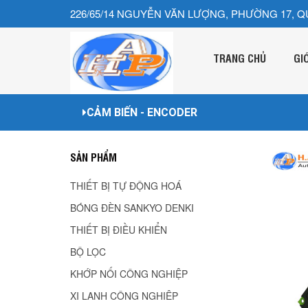
226/65/14 NGUYỄN VĂN LƯỢNG, PHƯỜNG 17, Q
TRANG CHỦ
GI
CẢM BIẾN - ENCODER
SẢN PHẨM
THIẾT BỊ TỰ ĐỘNG HOÁ
BÓNG ĐÈN SANKYO DENKI
THIẾT BỊ ĐIỀU KHIỂN
BỘ LỌC
KHỚP NỐI CÔNG NGHIỆP
XI LANH CÔNG NGHIÊP