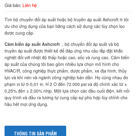
Giá bán:
Liên hệ
Tìm bộ chuyển đổi áp suất hoặc bộ truyền áp suất Ashcroft ® tối
ưu cho ứng dụng của bạn bằng cách sử dụng các tùy chọn lọc
được cung cấp.
Cảm biến áp suất Ashcroft
, bộ chuyển đổi áp suất và bộ
truyền áp suất được thiết kế để đáp ứng nhu cầu lắp đặt khắc
nghiệt đối với nhiệt độ thấp hoặc cao, sốc và rung cao. Cảm biến
áp suất của chúng tôi bao gồm nhiều lựa chọn mô hình cho
HVAC/R, công nghiệp thực phẩm, dược phẩm, xe địa hình, thủy
lực và khí nén và ngành công nghiệp bán dẫn. Họ cùng nhau đo
phạm vi từ 0-0,01 in. H 2 O đến 72.000 psi và độ chính xác từ ±
0,25% đến ± 2,00% nhịp. Một lựa chọn các đầu cuối điện, kết nối
quy trình và đầu ra tương tự cung cấp sự phù hợp tùy chỉnh cho
hầu hết mọi ứng dụng.
THÔNG TIN SẢN PHẨM