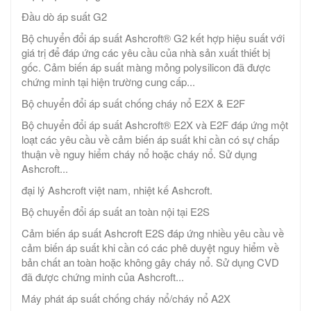
Đầu dò áp suất G2
Bộ chuyển đổi áp suất Ashcroft® G2 kết hợp hiệu suất với
giá trị để đáp ứng các yêu cầu của nhà sản xuất thiết bị
gốc. Cảm biến áp suất màng mỏng polysilicon đã được
chứng minh tại hiện trường cung cấp...
Bộ chuyển đổi áp suất chống cháy nổ E2X & E2F
Bộ chuyển đổi áp suất Ashcroft® E2X và E2F đáp ứng một
loạt các yêu cầu về cảm biến áp suất khi cần có sự chấp
thuận về nguy hiểm cháy nổ hoặc cháy nổ. Sử dụng
Ashcroft...
đại lý Ashcroft việt nam, nhiệt kế Ashcroft.
Bộ chuyển đổi áp suất an toàn nội tại E2S
Cảm biến áp suất Ashcroft E2S đáp ứng nhiều yêu cầu về
cảm biến áp suất khi cần có các phê duyệt nguy hiểm về
bản chất an toàn hoặc không gây cháy nổ. Sử dụng CVD
đã được chứng minh của Ashcroft...
Máy phát áp suất chống cháy nổ/cháy nổ A2X