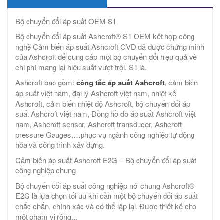
Bộ chuyển đổi áp suất OEM S1
Bộ chuyển đổi áp suất Ashcroft® S1 OEM kết hợp công
nghệ Cảm biến áp suất Ashcroft CVD đã được chứng minh
của Ashcroft để cung cấp một bộ chuyển đổi hiệu quả về
chi phí mang lại hiệu suất vượt trội. S1 là.
Ashcroft bao gồm:
công tắc áp suất Ashcroft
, cảm biến
áp suất việt nam, đại lý Ashcroft việt nam, nhiệt kế
Ashcroft, cảm biến nhiệt độ Ashcroft, bộ chuyển đổi áp
suất Ashcroft việt nam, Đồng hồ đo áp suất Ashcroft việt
nam, Ashcroft sensor, Ashcroft transducer, Ashcroft
pressure Gauges,…phục vụ ngành công nghiệp tự động
hóa và công trình xây dựng.
Cảm biến áp suất Ashcroft E2G – Bộ chuyển đổi áp suất
công nghiệp chung
Bộ chuyển đổi áp suất công nghiệp nói chung Ashcroft®
E2G là lựa chọn tối ưu khi cần một bộ chuyển đổi áp suất
chắc chắn, chính xác và có thể lặp lại. Được thiết kế cho
một phạm vi rộng...