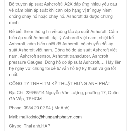
Bộ truyền áp suất Ashcroft® A2X đáp ứng nhiều yêu cầu
về cảm biến áp suất khi cần xếp hạng vị trí nguy hiểm
chống cháy nổ hoặc cháy nổ. Ashcroft đã được chứng
minh.
Để biết thêm thông tin về công tắc áp suất Ashcroft, Cảm
biến áp suất Ashcroft, đại lý Ashcroft việt nam, nhiệt kế
Ashcroft, cảm biến nhiệt độ Ashcroft, bộ chuyển đổi áp
suất Ashcroft việt nam, Đồng hồ đo áp suất Ashcroft việt
nam, Ashcroft sensor, Ashcroft transducer, Ashcroft
pressure Gauges, Đồng hồ đo áp suất Ashcroft,… Hãy liên
hệ ngay với chúng tôi để tư vấn hỗ trợ kỹ thuật và giá tốt
nhất.
CÔNG TY TNHH TM KỸ THUẬT HƯNG ANH PHÁT
Địa Chỉ: 226/65/14 Nguyễn Văn Lượng, phường 17, Quận
Gò Vấp, TPHCM.
Phone: 0984.20.02.94 ( Mr.Anh)
Mail:
mailto:info@hunganhphatvn.com
Skype: Thai anh.HAP