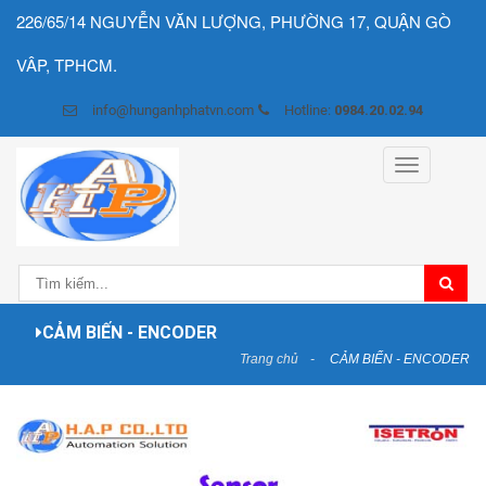
226/65/14 NGUYỄN VĂN LƯỢNG, PHƯỜNG 17, QUẬN GÒ
VÂP, TPHCM.
info@hunganhphatvn.com
Hotline:
0984.20.02.94
Toggle
navigation
CẢM BIẾN - ENCODER
Trang chủ
CẢM BIẾN - ENCODER