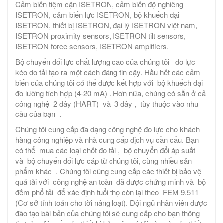
Cảm biến tiệm cận ISETRON, cảm biến độ nghiêng
ISETRON, cảm biến lực ISETRON, bộ khuếch đại
ISETRON, thiết bị ISETRON, đại lý ISETRON việt nam,
ISETRON proximity sensors, ISETRON tilt sensors,
ISETRON force sensors, ISETRON amplifiers.
Bộ chuyển đổi lực chất lượng cao của chúng tôi đo lực
kéo do tải tạo ra một cách đáng tin cậy. Hầu hết các cảm
biến của chúng tôi có thể được kết hợp với bộ khuếch đại
đo lường tích hợp (4-20 mA) . Hơn nữa, chúng có sẵn ở cả
công nghệ 2 dây (HART) và 3 dây , tùy thuộc vào nhu
cầu của bạn .
Chúng tôi cung cấp đa dạng công nghệ đo lực cho khách
hàng công nghiệp và nhà cung cấp dịch vụ cần cẩu. Bạn
có thể mua các loại chốt đo tải , bộ chuyển đổi áp suất
và bộ chuyển đổi lực cáp từ chúng tôi, cùng nhiều sản
phẩm khác . Chúng tôi cũng cung cấp các thiết bị bảo vệ
quá tải với công nghệ an toàn đã được chứng minh và bộ
đếm phổ tải để xác định tuổi thọ còn lại theo FEM 9.511
(Cơ sở tính toán cho tời nâng loạt). Đội ngũ nhân viên được
đào tạo bài bản của chúng tôi sẽ cung cấp cho bạn thông