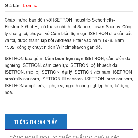
Giá bán:
Liên hệ
Chào mừng bạn đến với ISETRON Industrie-Sicherheits-
Elektronik GmbH, có trụ sở chính tại Sande, Lower Saxony. Công
ty chúng tôi, chuyên về Cảm biến tiệm cận ISETRON cho cần cẩu
và tời, được thành lập bởi Andreas Pitter vào năm 1978. Năm
1982, công ty chuyển đến Wilhelmshaven gần đó.
ISETRON bao gồm:
Cảm biến tiệm cận ISETRON
, cảm biến độ
nghiêng ISETRON, cảm biến lực ISETRON, bộ khuếch đại
ISETRON, thiết bị ISETRON, đại lý ISETRON việt nam, ISETRON
proximity sensors, ISETRON tilt sensors, ISETRON force sensors,
ISETRON amplifiers,…phục vụ ngành công nghiệp hóa, tự động
hóa.
THÔNG TIN SẢN PHẨM
CÔNG NGHỆ ĐO LỰC CHẮC CHẮN VÀ CHÍNH XÁC