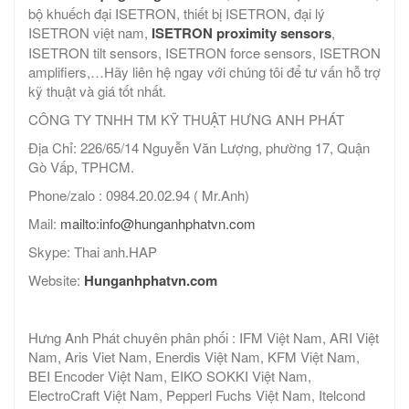
bộ khuếch đại ISETRON, thiết bị ISETRON, đại lý
ISETRON việt nam,
ISETRON proximity sensors
,
ISETRON tilt sensors, ISETRON force sensors, ISETRON
amplifiers,…Hãy liên hệ ngay với chúng tôi để tư vấn hỗ trợ
kỹ thuật và giá tốt nhất.
CÔNG TY TNHH TM KỸ THUẬT HƯNG ANH PHÁT
Địa Chỉ: 226/65/14 Nguyễn Văn Lượng, phường 17, Quận
Gò Vấp, TPHCM.
Phone/zalo : 0984.20.02.94 ( Mr.Anh)
Mail:
mailto:info@hunganhphatvn.com
Skype: Thai anh.HAP
Website:
Hunganhphatvn.com
Hưng Anh Phát chuyên phân phối : IFM Việt Nam, ARI Việt
Nam, Aris Viet Nam, Enerdis Việt Nam, KFM Việt Nam,
BEI Encoder Việt Nam, EIKO SOKKI Việt Nam,
ElectroCraft Việt Nam, Pepperl Fuchs Việt Nam, Itelcond