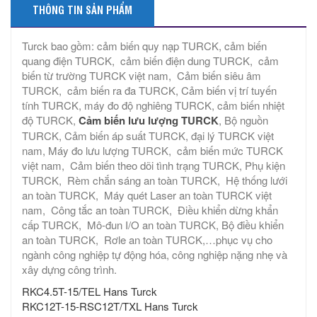
THÔNG TIN SẢN PHẨM
Turck bao gồm: cảm biến quy nạp TURCK, cảm biến
quang điện TURCK, cảm biến điện dung TURCK, cảm
biến từ trường TURCK việt nam, Cảm biến siêu âm
TURCK, cảm biến ra đa TURCK, Cảm biến vị trí tuyến
tính TURCK, máy đo độ nghiêng TURCK, cảm biến nhiệt
độ TURCK,
Cảm biến lưu lượng TURCK
, Bộ nguồn
TURCK, Cảm biến áp suất TURCK, đại lý TURCK việt
nam, Máy đo lưu lượng TURCK, cảm biến mức TURCK
việt nam, Cảm biến theo dõi tình trạng TURCK, Phụ kiện
TURCK, Rèm chắn sáng an toàn TURCK, Hệ thống lưới
an toàn TURCK, Máy quét Laser an toàn TURCK việt
nam, Công tắc an toàn TURCK, Điều khiển dừng khẩn
cấp TURCK, Mô-đun I/O an toàn TURCK, Bộ điều khiển
an toàn TURCK, Rơle an toàn TURCK,…phục vụ cho
ngành công nghiệp tự động hóa, công nghiệp nặng nhẹ và
xây dựng công trình.
RKC4.5T-15/TEL Hans Turck
RKC12T-15-RSC12T/TXL Hans Turck