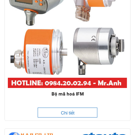
Bộ mã hoá IFM
Chi tiết