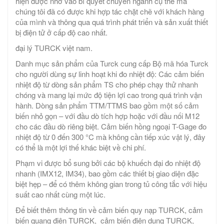
hiện được nhờ vào bí quyết chuyên ngành cụ thể mà
chúng tôi đã có được khi hợp tác chặt chẽ với khách hàng
của mình và thông qua quá trình phát triển và sản xuất thiết
bị điện tử ở cấp độ cao nhất.
đại lý TURCK việt nam.
Danh mục sản phẩm của Turck cung cấp Bộ mã hóa Turck
cho người dùng sự linh hoạt khi đo nhiệt độ: Các cảm biến
nhiệt độ từ dòng sản phẩm TS cho phép chạy thử nhanh
chóng và mang lại mức độ tiện lợi cao trong quá trình vận
hành. Dòng sản phẩm TTM/TTMS bao gồm một số cảm
biến nhỏ gọn – với đầu dò tích hợp hoặc với đầu nối M12
cho các đầu dò riêng biệt. Cảm biến hồng ngoại T-Gage đo
nhiệt độ từ 0 đến 300 °C mà không cần tiếp xúc vật lý, đây
có thể là một lợi thế khác biệt về chi phí.
Phạm vi được bổ sung bởi các bộ khuếch đại đo nhiệt độ
nhanh (IMX12, IM34), bao gồm các thiết bị giao diện đặc
biệt hẹp – để có thêm không gian trong tủ công tắc với hiệu
suất cao nhất cùng một lúc.
Để biết thêm thông tin về cảm biến quy nạp TURCK, cảm
biến quang điện TURCK, cảm biến điện dung TURCK,