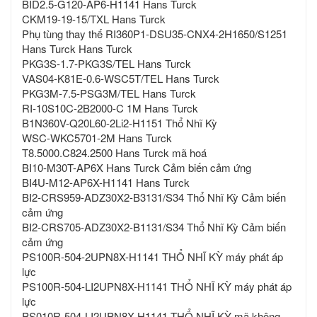
BID2.5-G120-AP6-H1141 Hans Turck
CKM19-19-15/TXL Hans Turck
Phụ tùng thay thế RI360P1-DSU35-CNX4-2H1650/S1251
Hans Turck Hans Turck
PKG3S-1.7-PKG3S/TEL Hans Turck
VAS04-K81E-0.6-WSC5T/TEL Hans Turck
PKG3M-7.5-PSG3M/TEL Hans Turck
RI-10S10C-2B2000-C 1M Hans Turck
B1N360V-Q20L60-2Li2-H1151 Thổ Nhĩ Kỳ
WSC-WKC5701-2M Hans Turck
T8.5000.C824.2500 Hans Turck mã hoá
BI10-M30T-AP6X Hans Turck Cảm biến cảm ứng
BI4U-M12-AP6X-H1141 Hans Turck
BI2-CRS959-ADZ30X2-B3131/S34 Thổ Nhĩ Kỳ Cảm biến
cảm ứng
BI2-CRS705-ADZ30X2-B1131/S34 Thổ Nhĩ Kỳ Cảm biến
cảm ứng
PS100R-504-2UPN8X-H1141 THỔ NHĨ KỲ máy phát áp
lực
PS100R-504-LI2UPN8X-H1141 THỔ NHĨ KỲ máy phát áp
lực
PS010R-504-LI2UPN8X-H1141 THỔ NHĨ KỲ mã không