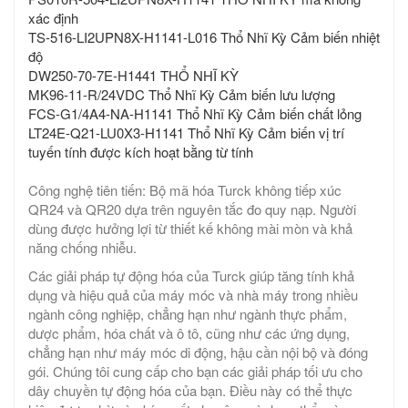
xác định
TS-516-LI2UPN8X-H1141-L016 Thổ Nhĩ Kỳ Cảm biến nhiệt
độ
DW250-70-7E-H1441 THỔ NHĨ KỲ
MK96-11-R/24VDC Thổ Nhĩ Kỳ Cảm biến lưu lượng
FCS-G1/4A4-NA-H1141 Thổ Nhĩ Kỳ Cảm biến chất lỏng
LT24E-Q21-LU0X3-H1141 Thổ Nhĩ Kỳ Cảm biến vị trí
tuyến tính được kích hoạt bằng từ tính
Công nghệ tiên tiến: Bộ mã hóa Turck không tiếp xúc
QR24 và QR20 dựa trên nguyên tắc đo quy nạp. Người
dùng được hưởng lợi từ thiết kế không mài mòn và khả
năng chống nhiễu.
Các giải pháp tự động hóa của Turck giúp tăng tính khả
dụng và hiệu quả của máy móc và nhà máy trong nhiều
ngành công nghiệp, chẳng hạn như ngành thực phẩm,
dược phẩm, hóa chất và ô tô, cũng như các ứng dụng,
chẳng hạn như máy móc di động, hậu cần nội bộ và đóng
gói. Chúng tôi cung cấp cho bạn các giải pháp tối ưu cho
dây chuyền tự động hóa của bạn. Điều này có thể thực