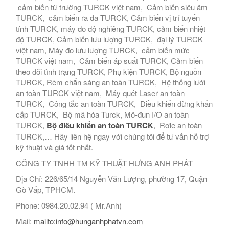
cảm biến từ trường TURCK việt nam, Cảm biến siêu âm
TURCK, cảm biến ra đa TURCK, Cảm biến vị trí tuyến
tính TURCK, máy đo độ nghiêng TURCK, cảm biến nhiệt
độ TURCK, Cảm biến lưu lượng TURCK, đại lý TURCK
việt nam, Máy đo lưu lượng TURCK, cảm biến mức
TURCK việt nam, Cảm biến áp suất TURCK, Cảm biến
theo dõi tình trạng TURCK, Phụ kiện TURCK, Bộ nguồn
TURCK, Rèm chắn sáng an toàn TURCK, Hệ thống lưới
an toàn TURCK việt nam, Máy quét Laser an toàn
TURCK, Công tắc an toàn TURCK, Điều khiển dừng khẩn
cấp TURCK, Bộ mã hóa Turck, Mô-đun I/O an toàn
TURCK,
Bộ điều khiển an toàn TURCK
, Rơle an toàn
TURCK,… Hãy liên hệ ngay với chúng tôi để tư vấn hỗ trợ
kỹ thuật và giá tốt nhất.
CÔNG TY TNHH TM KỸ THUẬT HƯNG ANH PHÁT
Địa Chỉ: 226/65/14 Nguyễn Văn Lượng, phường 17, Quận
Gò Vấp, TPHCM.
Phone: 0984.20.02.94 ( Mr.Anh)
Mail:
mailto:info@hunganhphatvn.com