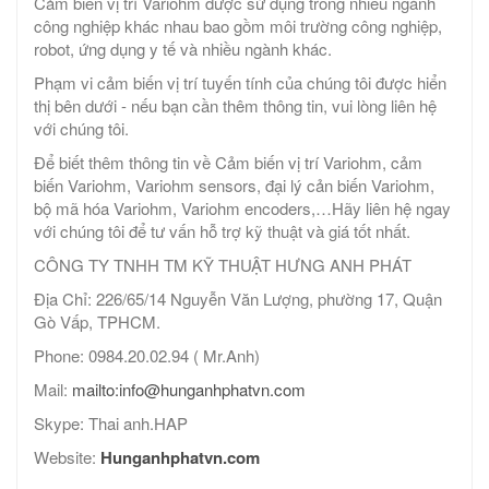
Cảm biến vị trí Variohm được sử dụng trong nhiều ngành
công nghiệp khác nhau bao gồm môi trường công nghiệp,
robot, ứng dụng y tế và nhiều ngành khác.
Phạm vi cảm biến vị trí tuyến tính của chúng tôi được hiển
thị bên dưới - nếu bạn cần thêm thông tin, vui lòng liên hệ
với chúng tôi.
Để biết thêm thông tin về Cảm biến vị trí Variohm, cảm
biến Variohm, Variohm sensors, đại lý cản biến Variohm,
bộ mã hóa Variohm, Variohm encoders,…Hãy liên hệ ngay
với chúng tôi để tư vấn hỗ trợ kỹ thuật và giá tốt nhất.
CÔNG TY TNHH TM KỸ THUẬT HƯNG ANH PHÁT
Địa Chỉ: 226/65/14 Nguyễn Văn Lượng, phường 17, Quận
Gò Vấp, TPHCM.
Phone: 0984.20.02.94 ( Mr.Anh)
Mail:
mailto:info@hunganhphatvn.com
Skype: Thai anh.HAP
Website:
Hunganhphatvn.com