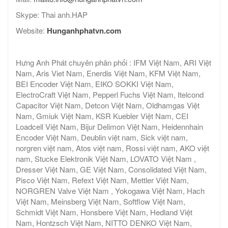
Skype: Thai anh.HAP
Website:
Hunganhphatvn.com
Hưng Anh Phát chuyên phân phối : IFM Việt Nam, ARI Việt
Nam, Aris Viet Nam, Enerdis Việt Nam, KFM Việt Nam,
BEI Encoder Việt Nam, EIKO SOKKI Việt Nam,
ElectroCraft Việt Nam, Pepperl Fuchs Việt Nam, Itelcond
Capacitor Việt Nam, Detcon Việt Nam, Oldhamgas Việt
Nam, Gmiuk Việt Nam, KSR Kuebler Việt Nam, CEI
Loadcell Việt Nam, Bijur Delimon Việt Nam, Heidennhain
Encoder Việt Nam, Deublin việt nam, Sick việt nam,
norgren việt nam, Atos việt nam, Rossi việt nam, AKO việt
nam, Stucke Elektronik Việt Nam, LOVATO Việt Nam ,
Dresser Việt Nam, GE Việt Nam, Consolidated Việt Nam,
Pisco Việt Nam, Refext Việt Nam, Mettler Việt Nam,
NORGREN Valve Việt Nam , Yokogawa Việt Nam, Hach
Việt Nam, Meinsberg Việt Nam, Softflow Việt Nam,
Schmidt Việt Nam, Honsbere Việt Nam, Hedland Việt
Nam, Hontzsch Việt Nam, NITTO DENKO Việt Nam,