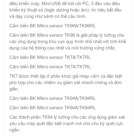
điều khiển máy, Mini-USB để kết nối PC, 3 đầu vào điều
khiển kỹ thuật số (logic dương hoặc âm): tín hiệu bắt đầu
và dạy cũng như kênh có thể cấu hình.
Cảm biến BK Mikro sensor TK96A/TK96RL
Cảm biến BK Mikro sensor TK96 là giải pháp lý tưởng cho
các ứng dụng trong khu vực quy trình nhỏ nhất với tính khả
dụng của hệ thống cao nhất và môi trường vững chắc.
Cảm biến BK Mikro sensor TK7A/TK7RL
Cảm biến BK Mikro sensor TK7A/TK7RL
TK7 được thiết lập ở phân khúc giá nhạy cảm và đặc biệt
phù hợp cho các nhiệm vụ giám sát nhanh chóng và đơn
giản.
Cảm biến BK Mikro sensor TK94A/TK94RL
Cảm biến BK Mikro sensor TK94A/TK94RL
Các thành phần TK94 lý tưởng cho các ứng dụng giám sát
yêu cầu máy quét đặc biệt mạnh mẽ cho chu kỳ quét cực
ngắn.