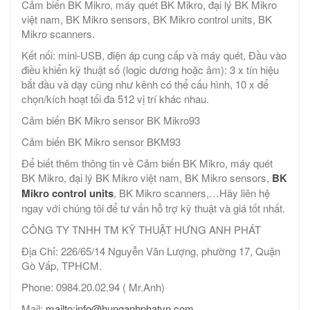
Cảm biến BK Mikro, máy quét BK Mikro, đại lý BK Mikro
việt nam, BK Mikro sensors, BK Mikro control units, BK
Mikro scanners.
Kết nối: mini-USB, điện áp cung cấp và máy quét, Đầu vào
điều khiển kỹ thuật số (logic dương hoặc âm): 3 x tín hiệu
bắt đầu và dạy cũng như kênh có thể cấu hình, 10 x để
chọn/kích hoạt tối đa 512 vị trí khác nhau.
Cảm biến BK Mikro sensor BK Mikro93
Cảm biến BK Mikro sensor BKM93
Để biết thêm thông tin về Cảm biến BK Mikro, máy quét
BK Mikro, đại lý BK Mikro việt nam, BK Mikro sensors,
BK
Mikro control units
, BK Mikro scanners,…Hãy liên hệ
ngay với chúng tôi để tư vấn hỗ trợ kỹ thuật và giá tốt nhất.
CÔNG TY TNHH TM KỸ THUẬT HƯNG ANH PHÁT
Địa Chỉ: 226/65/14 Nguyễn Văn Lượng, phường 17, Quận
Gò Vấp, TPHCM.
Phone: 0984.20.02.94 ( Mr.Anh)
Mail:
mailto:info@hunganhphatvn.com