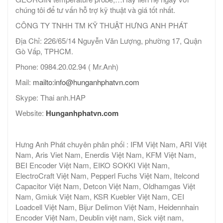
chúng tôi để tư vấn hỗ trợ kỹ thuật và giá tốt nhất.
CÔNG TY TNHH TM KỸ THUẬT HƯNG ANH PHÁT
Địa Chỉ: 226/65/14 Nguyễn Văn Lượng, phường 17, Quận
Gò Vấp, TPHCM.
Phone: 0984.20.02.94 ( Mr.Anh)
Mail:
mailto:info@hunganhphatvn.com
Skype: Thai anh.HAP
Website:
Hunganhphatvn.com
Hưng Anh Phát chuyên phân phối : IFM Việt Nam, ARI Việt
Nam, Aris Viet Nam, Enerdis Việt Nam, KFM Việt Nam,
BEI Encoder Việt Nam, EIKO SOKKI Việt Nam,
ElectroCraft Việt Nam, Pepperl Fuchs Việt Nam, Itelcond
Capacitor Việt Nam, Detcon Việt Nam, Oldhamgas Việt
Nam, Gmiuk Việt Nam, KSR Kuebler Việt Nam, CEI
Loadcell Việt Nam, Bijur Delimon Việt Nam, Heidennhain
Encoder Việt Nam, Deublin việt nam, Sick việt nam,