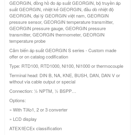
GEORGIN, đồng hồ đo áp suất GEORGIN, bộ truyền áp
suất GEORGIN, nhiệt kế GEORGIN, đầu dò nhiệt độ
GEORGIN, đại lý GEORGIN việt nam, GEORGIN
pressure sensor, GEORGIN temperature transmitter,
GEORGIN pressure gauge, GEORGIN pressure
transmitter, GEORGIN thermometer, GEORGIN
temperature probe
Cảm biến áp suất GEORGIN S series - Custom made
offer or on catalog codification
Type: RTD100, RTD1000, NI100, NI1000 or thermocouple
Terminal head: DIN B, NA, KNE, BUSH, DAN, DAN V or
without via cable output or special
Connection: ½ NPTM, ½ BSPP…
Options:
» With TiXo1, 2 or 3 converter
» LCD display
ATEX/IECEx classification