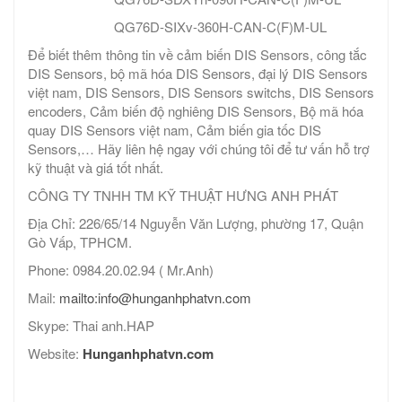
QG76D-SIXv-360H-CAN-C(F)M-UL
Để biết thêm thông tin về cảm biến DIS Sensors, công tắc
DIS Sensors, bộ mã hóa DIS Sensors, đại lý DIS Sensors
việt nam, DIS Sensors, DIS Sensors switchs, DIS Sensors
encoders, Cảm biến độ nghiêng DIS Sensors, Bộ mã hóa
quay DIS Sensors việt nam, Cảm biến gia tốc DIS
Sensors,… Hãy liên hệ ngay với chúng tôi để tư vấn hỗ trợ
kỹ thuật và giá tốt nhất.
CÔNG TY TNHH TM KỸ THUẬT HƯNG ANH PHÁT
Địa Chỉ: 226/65/14 Nguyễn Văn Lượng, phường 17, Quận
Gò Vấp, TPHCM.
Phone: 0984.20.02.94 ( Mr.Anh)
Mail:
mailto:info@hunganhphatvn.com
Skype: Thai anh.HAP
Website:
Hunganhphatvn.com