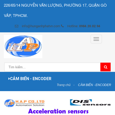
226/65/14 NGUYỄN VĂN LƯỢNG, PHƯỜNG 17, QUẬN GÒ
VÂP, TPHCM.
info@hunganhphatvn.com
Hotline:
0984.20.02.94
Toggle
navigation
CẢM BIẾN - ENCODER
Trang chủ
CẢM BIẾN - ENCODER