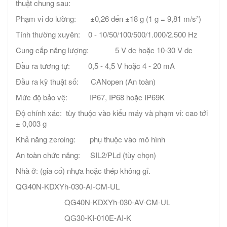
thuật chung sau:
Phạm vi đo lường: ±0,26 đến ±18 g (1 g = 9,81 m/s²)
Tính thường xuyên: 0 - 10/50/100/500/1.000/2.500 Hz
Cung cấp năng lượng: 5 V dc hoặc 10-30 V dc
Đầu ra tương tự: 0,5 - 4,5 V hoặc 4 - 20 mA
Đầu ra kỹ thuật số: CANopen (An toàn)
Mức độ bảo vệ: IP67, IP68 hoặc IP69K
Độ chính xác: tùy thuộc vào kiểu máy và phạm vi: cao tới
± 0,003 g
Khả năng zeroing: phụ thuộc vào mô hình
An toàn chức năng: SIL2/PLd (tùy chọn)
Nhà ở: (gia cố) nhựa hoặc thép không gỉ.
QG40N-KDXYh-030-AI-CM-UL
QG40N-KDXYh-030-AV-CM-UL
QG30-KI-010E-AI-K