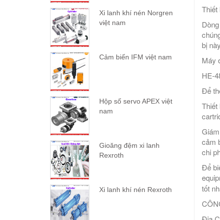
Thiết
Xi lanh khí nén Norgren
việt nam
Dòng 
chúng
bị nà
Cảm biến IFM việt nam
Máy đ
HE-4
Để th
Hộp số servo APEX việt
Thiết
nam
cartr
Giám 
cảm b
Gioăng đệm xi lanh
chi ph
Rexroth
Để bi
equip
tốt nh
Xi lanh khí nén Rexroth
CÔNG
Địa C