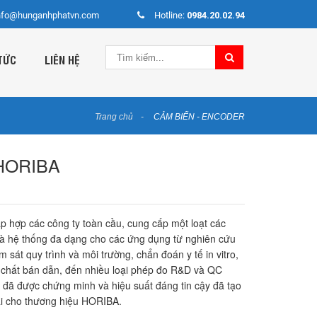
nfo@hunganhphatvn.com
Hotline:
0984.20.02.94
TỨC
LIÊN HỆ
Trang chủ
CẢM BIẾN - ENCODER
 HORIBA
 hợp các công ty toàn cầu, cung cấp một loạt các
và hệ thống đa dạng cho các ứng dụng từ nghiên cứu
ám sát quy trình và môi trường, chẩn đoán y tế in vitro,
 chất bán dẫn, đến nhiều loại phép đo R&D và QC
 đã được chứng minh và hiệu suất đáng tin cậy đã tạo
ãi cho thương hiệu HORIBA.