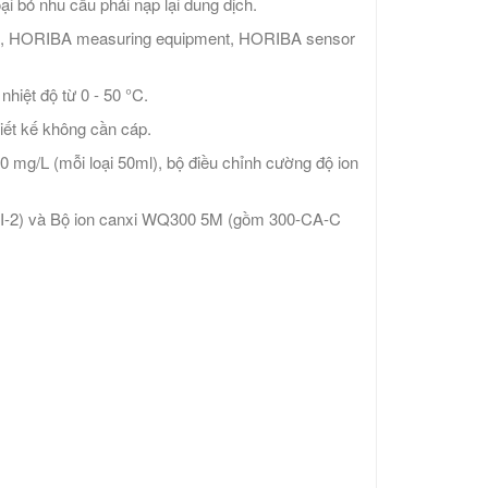
ại bỏ nhu cầu phải nạp lại dung dịch.
am, HORIBA measuring equipment, HORIBA sensor
hiệt độ từ 0 - 50 °C.
hiết kế không cần cáp.
0 mg/L (mỗi loại 50ml), bộ điều chỉnh cường độ ion
-I-2) và Bộ ion canxi WQ300 5M (gồm 300-CA-C