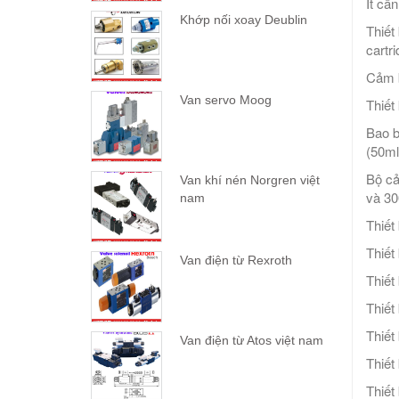
Ít cầ
Khớp nối xoay Deublin
Thiết
cartr
Cảm b
Van servo Moog
Thiết
Bao b
(50ml
Bộ cả
Van khí nén Norgren việt
và 30
nam
Thiết
Thiết
Van điện từ Rexroth
Thiết
Thiết
Thiết
Van điện từ Atos việt nam
Thiết
Thiết