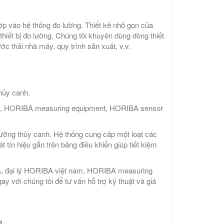
 hợp vào hệ thống đo lường. Thiết kế nhỏ gọn của
hiết bị đo lường. Chúng tôi khuyên dùng dòng thiết
c thải nhà máy, quy trình sản xuất, v.v.
thủy canh.
am, HORIBA measuring equipment, HORIBA sensor
 dưỡng thủy canh. Hệ thống cung cấp một loạt các
tín hiệu gắn trên bảng điều khiển giúp tiết kiệm
A, đại lý HORIBA việt nam, HORIBA measuring
y với chúng tôi để tư vấn hỗ trợ kỹ thuật và giá
M.