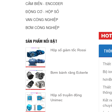
CẢM BIẾN - ENCODER
ĐỘNG CƠ - HỘP SỐ
VAN CÔNG NGHIỆP
BƠM CÔNG NGHIỆP
SẢN PHẨM NỔI BẬT
Hộp số giảm tốc Rossi
THÔN
Thiết
Bộ io
Bơm bánh răng Eckerle
hơnBộ
Thiết
thông
Hộp số truyền động
Kết n
Unimec
chuyể