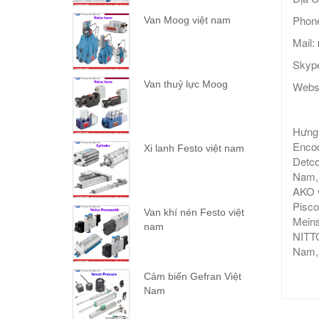
Phone
Van Moog việt nam
Mail:
Skype
Van thuỷ lực Moog
Webs
Hưng 
Encod
Xi lanh Festo việt nam
Detco
Nam, 
AKO v
Pisco
Van khí nén Festo việt
Meins
nam
NITTO
Nam,
Cảm biến Gefran Việt
Nam