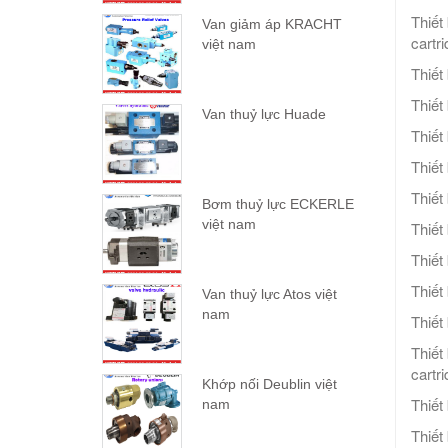
Thiết
Van giảm áp KRACHT
cartr
việt nam
Thiết
Thiết
Van thuỷ lực Huade
Thiết
Thiết
Thiết
Bơm thuỷ lực ECKERLE
việt nam
Thiết
Thiế
Thiết
Van thuỷ lực Atos việt
nam
Thiết
Thiết
cartr
Khớp nối Deublin việt
Thiế
nam
Thiết