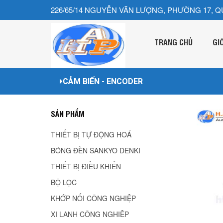
226/65/14 NGUYỄN VĂN LƯỢNG, PHƯỜNG 17, Q
TRANG CHỦ
GI
CẢM BIẾN - ENCODER
SẢN PHẨM
THIẾT BỊ TỰ ĐỘNG HOÁ
BÓNG ĐÈN SANKYO DENKI
THIẾT BỊ ĐIỀU KHIỂN
BỘ LỌC
KHỚP NỐI CÔNG NGHIỆP
XI LANH CÔNG NGHIÊP