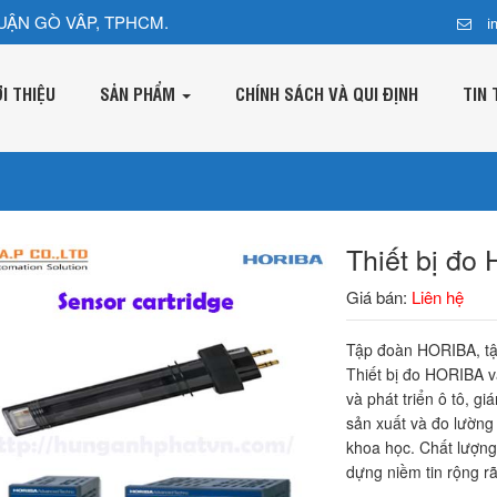
UẬN GÒ VÂP, TPHCM.
i
ỚI THIỆU
SẢN PHẨM
CHÍNH SÁCH VÀ QUI ĐỊNH
TIN 
Thiết bị đo
Giá bán:
Liên hệ
Tập đoàn HORIBA, tập
Thiết bị đo HORIBA 
và phát triển ô tô, gi
sản xuất và đo lường
khoa học. Chất lượng
dựng niềm tin rộng r