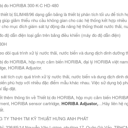
 bị đo HORIBA 300-K-C HD-480
thiết bị SLIM48/96 dạng gắn bảng là thiết bị phân tích tối ưu để tích
 giúp giảm thiểu nhu cầu không gian cho các hệ thống kết hợp nhiều t
y cho mục đích giám sát tự động đa năng hệ thống thoát nước thải, nướ
o độ dẫn điện loại gắn trên bảng điều khiển (máy đo độ dẫn điện)
80H
eo dõi quá trình xử lý nước thải, nước biển và dung dịch dinh dưỡng 
 bị đo HORIBA, hộp mực cảm biến HORIBA, đại lý HORIBA việt n
idge, HORIBA Adjustor.
sát tích cực quá trình xử lý nước thải, nước biển và dung dịch dinh
iến phù hợp với nhiều đặc điểm mẫu khác nhau. Việc sử dụng bộ phát 
í lắp đặt.
ết thêm thông tin về Thiết bị đo HORIBA, hộp mực cảm biến HORIB
ment, HORIBA sensor cartridge,
HORIBA Adjustor,
…Hãy liên hệ nga
ất.
 TY TNHH TM KỸ THUẬT HƯNG ANH PHÁT
hỉ: 226/65/14 Nguyễn Văn Lượng, phường 17, Quận Gò Vấp, TPHC