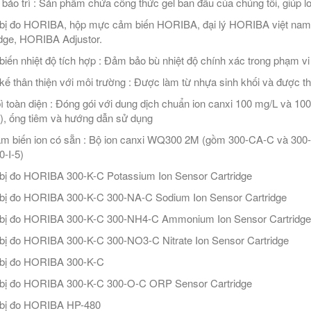
n bảo trì : Sản phẩm chứa công thức gel ban đầu của chúng tôi, giúp lo
 bị đo HORIBA, hộp mực cảm biến HORIBA, đại lý HORIBA việt n
idge, HORIBA Adjustor.
iến nhiệt độ tích hợp : Đảm bảo bù nhiệt độ chính xác trong phạm vi n
 kế thân thiện với môi trường : Được làm từ nhựa sinh khối và được t
ì toàn diện : Đóng gói với dung dịch chuẩn ion canxi 100 mg/L và 100
), ống tiêm và hướng dẫn sử dụng
m biến ion có sẵn : Bộ ion canxi WQ300 2M (gồm 300-CA-C và 300
0-I-5)
 bị đo HORIBA 300-K-C Potassium Ion Sensor Cartridge
 bị đo HORIBA 300-K-C 300-NA-C Sodium Ion Sensor Cartridge
 bị đo HORIBA 300-K-C 300-NH4-C Ammonium Ion Sensor Cartridge
 bị đo HORIBA 300-K-C 300-NO3-C Nitrate Ion Sensor Cartridge
 bị đo HORIBA 300-K-C
 bị đo HORIBA 300-K-C 300-O-C ORP Sensor Cartridge
 bị đo HORIBA HP-480