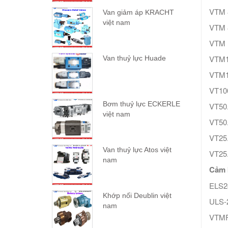
VTM 
Van giảm áp KRACHT
việt nam
VTM 
VTM 
VTM1
Van thuỷ lực Huade
VTM
VT100
Bơm thuỷ lực ECKERLE
VT50.
việt nam
VT50.
VT25.
Van thuỷ lực Atos việt
VT25.
nam
Cảm 
ELS2
Khớp nối Deublin việt
ULS-
nam
VTMF