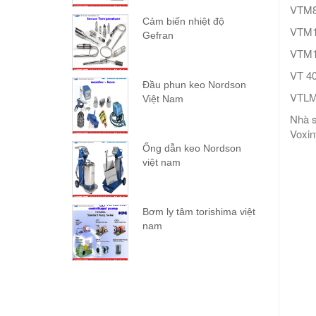
VTM8
Cảm biến nhiệt độ
VTM1
Gefran
VTM1
VT 4
Đầu phun keo Nordson
VTL
Việt Nam
Nhà s
Voxin
Ống dẫn keo Nordson
việt nam
Bơm ly tâm torishima việt
nam