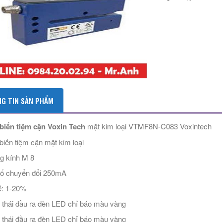
G TIN SẢN PHẨM
iến tiệm cận Voxin Tech
mặt kim loại VTMF8N-C083 Voxintech
iến tiệm cận mặt kim loại
g kính M 8
ố chuyển đổi 250mA
ễ: 1-20%
 thái đầu ra đèn LED chỉ báo màu vàng
 thái đầu ra đèn LED chỉ báo màu vàng