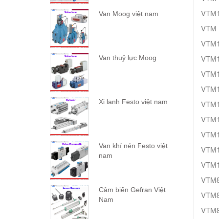
VTM1
Van Moog việt nam
VTM 
VTM
VTM1
Van thuỷ lực Moog
VTM1
VTM1
Xi lanh Festo việt nam
VTM1
VTM1
VTM1
Van khí nén Festo việt
VTM1
nam
VTM1
VTM8
Cảm biến Gefran Việt
VTM8
Nam
VTM