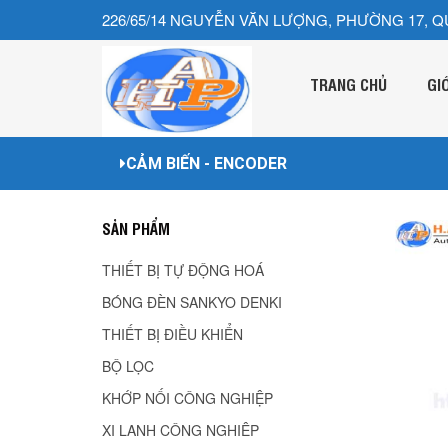
226/65/14 NGUYỄN VĂN LƯỢNG, PHƯỜNG 17, Q
TRANG CHỦ
GI
CẢM BIẾN - ENCODER
SẢN PHẨM
THIẾT BỊ TỰ ĐỘNG HOÁ
BÓNG ĐÈN SANKYO DENKI
THIẾT BỊ ĐIỀU KHIỂN
BỘ LỌC
KHỚP NỐI CÔNG NGHIỆP
XI LANH CÔNG NGHIÊP