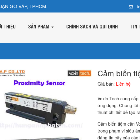
UẬN GÒ VÂP, TPHCM.
i
ỚI THIỆU
SẢN PHẨM
CHÍNH SÁCH VÀ QUI ĐỊNH
TIN 
Cảm biến ti
Giá bán:
Liên hệ
Voxin Tech cung cấp 
ứng dụng. Chúng tôi n
thuật chi tiết để tạo 
Cảm biến tiệm cận Vo
trong phạm vi siêu âm
đáng tin cậy của các 