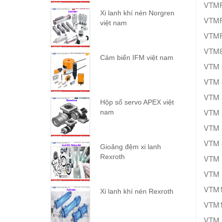
VTMF
Xi lanh khí nén Norgren
VTMF
việt nam
VTMF
VTM8
Cảm biến IFM việt nam
VTM 
VTM 
VTM 
Hộp số servo APEX việt
VTM 
nam
VTM 
VTM 
Gioăng đệm xi lanh
Rexroth
VTM 
VTM 
VTM1
Xi lanh khí nén Rexroth
VTM1
VTM 