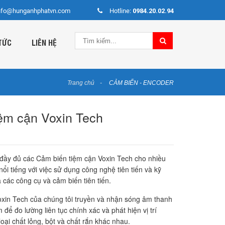
nfo@hunganhphatvn.com
Hotline:
0984.20.02.94
TỨC
LIÊN HỆ
Trang chủ
CẢM BIẾN - ENCODER
ệm cận Voxin Tech
đầy đủ các Cảm biến tiệm cận Voxin Tech cho nhiều
ổi tiếng với việc sử dụng công nghệ tiên tiến và kỹ
ra các công cụ và cảm biến tiên tiến.
xin Tech của chúng tôi truyền và nhận sóng âm thanh
 để đo lường liên tục chính xác và phát hiện vị trí
loại chất lỏng, bột và chất rắn khác nhau.