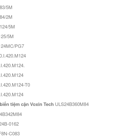
83/5M
84/2M
124/5M
25/5M
124MC/PG7
.I.420.M124
I.420.M124.
I.420.M124
I.420.M124-T0
I.420.M124
biến tiệm cận Voxin Tech
ULS24B360M84
4B342M84
24B-0162
8N-C083