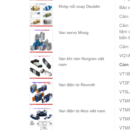
Bảo v
Khớp nối xoay Deublin
Cảm b
Cảm b
tiệm 
Van servo Moog
biến 
Cảm b
VQ1A
Van khí nén Norgren việt
Cảm 
nam
VT1B
VT2F
Van điện từ Rexroth
VT5L
VTMF
VTMF
Van điện từ Atos việt nam
VTMF
VTMF