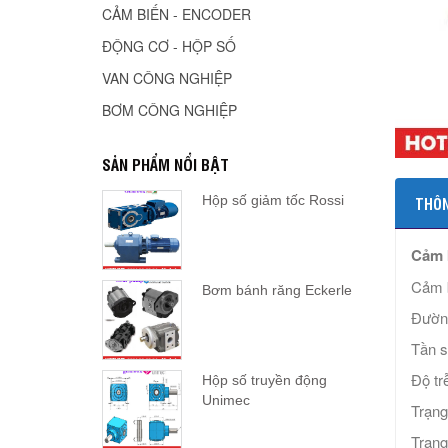
CẢM BIẾN - ENCODER
ĐỘNG CƠ - HỘP SỐ
VAN CÔNG NGHIỆP
BƠM CÔNG NGHIỆP
SẢN PHẨM NỔI BẬT
Hộp số giảm tốc Rossi
THÔN
Cảm b
Cảm b
Bơm bánh răng Eckerle
Đườn
Tần s
Độ tr
Hộp số truyền động
Unimec
Trạng
Trạng