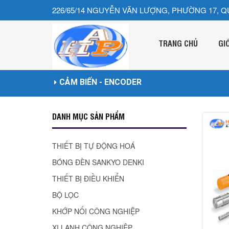
226/65/14 NGUYỄN VĂN LƯỢNG, PHƯỜNG 17, Q
TRANG CHỦ
GI
CẢM BIẾN - ENCODER
DANH MỤC SẢN PHẨM
THIẾT BỊ TỰ ĐỘNG HOÁ
BÓNG ĐÈN SANKYO DENKI
THIẾT BỊ ĐIỀU KHIỂN
BỘ LỌC
KHỚP NỐI CÔNG NGHIỆP
XI LANH CÔNG NGHIÊP