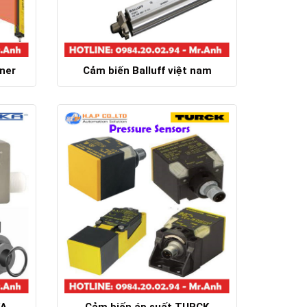
ner
Cảm biến Balluff việt nam
Chi tiết
KA
Cảm biến áp suất TURCK