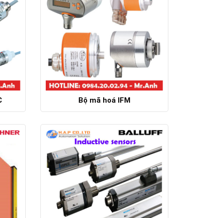
C
Bộ mã hoá IFM
Chi tiết