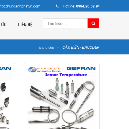
nfo@hunganhphatvn.com
Hotline:
0984.20.02.94
TỨC
LIÊN HỆ
Trang chủ
CẢM BIẾN - ENCODER