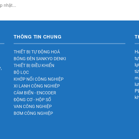
 nhật...
THÔNG TIN CHUNG
T
HA
THIẾT BỊ TỰ ĐỘNG HOÁ
tự
BÓNG ĐÈN SANKYO DENKI
lư
THIẾT BỊ ĐIỀU KHIỂN
,
tư
BỘ LỌC
mã
KHỚP NỐI CÔNG NGHIỆP
lư
XI LANH CÔNG NGHIÊP
PL
CẢM BIẾN - ENCODER
kh
ĐỘNG CƠ - HỘP SỐ
VAN CÔNG NGHIỆP
BƠM CÔNG NGHIỆP