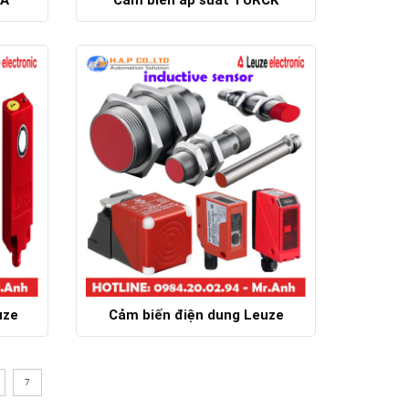
Chi tiết
uze
Cảm biến điện dung Leuze
Chi tiết
7