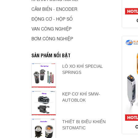
CẢM BIẾN - ENCODER
ĐỘNG CƠ - HỘP SỐ
VAN CÔNG NGHIỆP
BƠM CÔNG NGHIỆP
SẢN PHẨM NỔI BẬT
LÒ XO KHÍ SPECIAL
SPRINGS
KẸP CƠ KHÍ SMW-
AUTOBLOK
THIẾT BỊ ĐIỀU KHIỂN
C
SITOMATIC