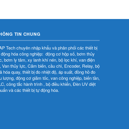
HÔNG TIN CHUNG
P Tech chuyên nhập khẩu và phân phối các thiết bị
 động hóa công nghiệp: động cơ hộp số, bơm thủy
̣c, bơm ly tâm, xy lanh khí nén, bộ lọc khí, van điện
̀, Van thủy lực, Cảm biến, cầu chì, Encoder, Relay, bộ
 hóa quay, thiết bị đo nhiệt độ, áp suất, đồng hồ đo
u lượng, động cơ giảm tốc, van công nghiệp, biến tần,
C, công tắc hành trình , bộ điều khiển, Đèn UV diệt
uẩn và các thiết bị tự động hóa.