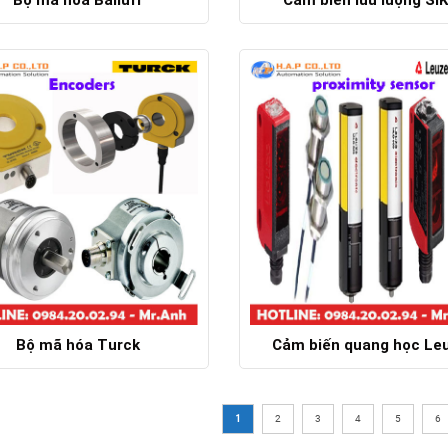
Chi tiết
Chi tiết
Bộ mã hóa Turck
Cảm biến quang học Le
Chi tiết
Chi tiết
1
2
3
4
5
6