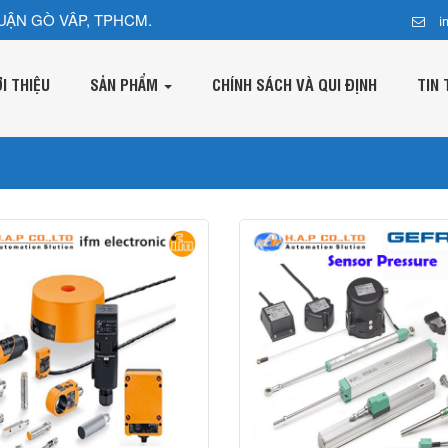
UẬN GÒ VÂP, TPHCM.
i
ỚI THIỆU
SẢN PHẨM
CHÍNH SÁCH VÀ QUI ĐỊNH
TIN 