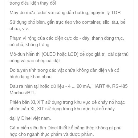
trong điều kiện thay đổi
Máy đo mức radar với sóng dẫn hướng, nguyên lý TDR
Sử dụng phổ biến, gắn trực tiếp vào container, silo, tàu, bể
chứa, v.v.
Phạm vi rộng của các điện cực đo - dây, thanh đồng trục,
có phủ, không tráng
Mô-đun hiển thị (OLED hoặc LCD) để đọc giá trị, cài đặt thủ
công và sao chép cài đặt
Đo tuyến tính trong các vật chứa không dẫn điện và có
hình dạng khác nhau
Đầu ra hiện tại hoặc dữ liệu - 4 ... 20 mA, HART ®, RS-485
Modbus/RTU
Phiên bản Xi, XiT sử dụng trong khu vực dễ cháy nổ hoặc
phiên bản Xt, XtT sử dụng trong khu vực bụi dễ cháy.
đại lý Dinel việt nam.
Cảm biến siêu âm Dinel thiết kế bằng thép không gỉ phù
hợp cho ngành thực phẩm và dược phẩm.