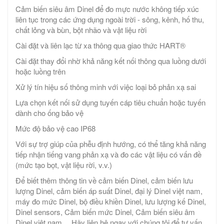
Cảm biến siêu âm Dinel để đo mực nước không tiếp xúc
liên tục trong các ứng dụng ngoài trời - sông, kênh, hố thu,
chất lỏng và bùn, bột nhão và vật liệu rời
Cài đặt và liên lạc từ xa thông qua giao thức HART®
Cài đặt thay đổi nhờ khả năng kết nối thông qua luồng dưới
hoặc luồng trên
Xử lý tín hiệu số thông minh với việc loại bỏ phản xạ sai
Lựa chọn kết nối sử dụng tuyến cáp tiêu chuẩn hoặc tuyến
dành cho ống bảo vệ
Mức độ bảo vệ cao IP68
Với sự trợ giúp của phễu định hướng, có thể tăng khả năng
tiếp nhận tiếng vang phản xạ và đo các vật liệu có vấn đề
(mức tạo bọt, vật liệu rời, v.v.)
Để biết thêm thông tin về cảm biến Dinel, cảm biến lưu
lượng Dinel, cảm biến áp suất Dinel, đại lý Dinel việt nam,
máy đo mức Dinel, bộ điều khiền Dinel, lưu lượng kế Dinel,
Dinel sensors, Cảm biến mức Dinel, Cảm biến siêu âm
Dinel việt nam,…Hãy liên hệ ngay với chúng tôi để tư vấn