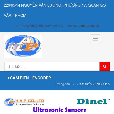
226/65/14 NGUYỄN VĂN LƯỢNG, PHƯỜNG 17, QUẬN GÒ
VÂP, TPHCM.
info@hunganhphatvn.com
Hotline:
0984.20.02.94
Toggle
navigation
CẢM BIẾN - ENCODER
Trang chủ
CẢM BIẾN - ENCODER