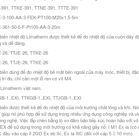
-391, TTKE-391, TTNE-391, TTTE-391
-3-100-AA-3-FEK-PT100-M20x1,5-5m
-361-50-5-F-Pt100-AA-3-20m
iến nhiệt độ Limatherm được thiết kế để đo nhiệt độ của cuộn dây độ
 và dễ dàng.
-26, TTJE-26, TTKE-26
-26, TTJE-26, TTKE-26
iến dùng để đo nhiệt độ bề mặt bên ngoài của máy móc, thiết bị, đặc 
 trí đo, chỉ cần một lỗ ren có vít M4.
ý Limatherm việt nam.
-1..EXI, TTKGB-1..EXI, TTJGB-1..EXI
iến được thiết kế để đo nhiệt độ của môi trường chất lỏng và khí. N
 giúp nó phù hợp để sử dụng trong nhiều ứng dụng công nghiệp và việc
ông nghệ. Việc lắp chèn bằng lò xo đảm bảo tiếp xúc hoàn hảo với v
TEX để sử dụng trong môi trường có khả năng gây nổ: I M1 Ex ia (có đầ
 đầu vào cáp II 2GD Ex eb IIc, Ex ta IIIC (đối với cáp 5  10 mm)