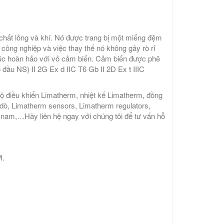
chất lỏng và khí. Nó được trang bị một miếng đệm
công nghiệp và việc thay thế nó không gây rò rỉ
 xúc hoàn hảo với vỏ cảm biến. Cảm biến được phê
đầu NS) II 2G Ex d IIC T6 Gb II 2D Ex t IIIC
bộ điều khiển Limatherm, nhiệt kế Limatherm, đồng
 dò, Limatherm sensors, Limatherm regulators,
 nam,…Hãy liên hệ ngay với chúng tôi để tư vấn hỗ
M.