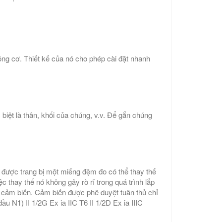
ng cơ. Thiết kế của nó cho phép cài đặt nhanh
biệt là thân, khối của chúng, v.v. Để gắn chúng
ó được trang bị một miếng đệm đo có thể thay thế
 thay thế nó không gây rò rỉ trong quá trình lắp
ỏ cảm biến. Cảm biến được phê duyệt tuân thủ chỉ
u N1) II 1/2G Ex ia IIC T6 II 1/2D Ex ia IIIC