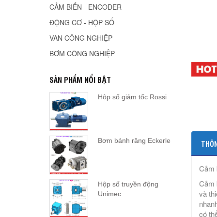
CẢM BIẾN - ENCODER
ĐỘNG CƠ - HỘP SỐ
VAN CÔNG NGHIỆP
BƠM CÔNG NGHIỆP
SẢN PHẨM NỔI BẬT
Hộp số giảm tốc Rossi
Bơm bánh răng Eckerle
THÔN
Cảm b
Cảm b
Hộp số truyền động
và th
Unimec
nhanh
có th