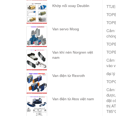
Khớp nối xoay Deublin
TTJE
TOPE
TOPE
Van servo Moog
Cảm b
chóng
TOPE
TOPE
Van khí nén Norgren việt
nam
Cảm b
vào vị
đại l
Van điện từ Rexroth
TOPGB
Cảm b
được,
Van điện từ Atos việt nam
đặt c
thị A
T85°C