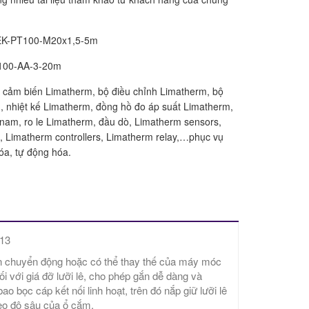
EK-PT100-M20x1,5-5m
100-AA-3-20m
 cảm biến Limatherm, bộ điều chỉnh Limatherm, bộ
, nhiệt kế Limatherm, đồng hồ đo áp suất Limatherm,
t nam, ro le Limatherm, đầu dò, Limatherm sensors,
, Limatherm controllers, Limatherm relay,…phục vụ
óa, tự động hóa.
,13
ận chuyển động hoặc có thể thay thế của máy móc
ối với giá đỡ lưỡi lê, cho phép gắn dễ dàng và
 bọc cáp kết nối linh hoạt, trên đó nắp giữ lưỡi lê
eo độ sâu của ổ cắm.