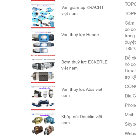
TOPG
Van giảm áp KRACHT
TOPE
việt nam
Cảm b
đo có
Van thuỷ lực Huade
trong
duyệt
T85°C
Để bi
Bơm thuỷ lực ECKERLE
hồ đo
việt nam
Limat
trợ kỹ
CÔNG
Van thuỷ lực Atos việt
Địa C
nam
Phone
Mail:
Khớp nối Deublin việt
nam
Skype
Webs