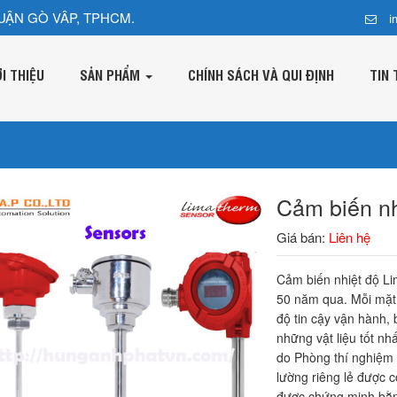
UẬN GÒ VÂP, TPHCM.
i
ỚI THIỆU
SẢN PHẨM
CHÍNH SÁCH VÀ QUI ĐỊNH
TIN 
Cảm biến nh
Giá bán:
Liên hệ
Cảm biến nhiệt độ Li
50 năm qua. Mỗi mặt
độ tin cậy vận hành, 
những vật liệu tốt nh
do Phòng thí nghiệm 
lường riêng lẻ được 
được chứng minh bằng