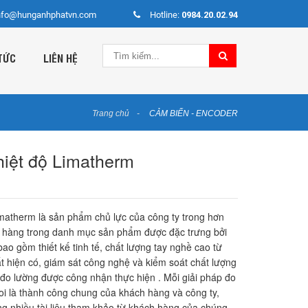
nfo@hunganhphatvn.com
Hotline:
0984.20.02.94
TỨC
LIÊN HỆ
Trang chủ
CẢM BIẾN - ENCODER
iệt độ Limatherm
matherm là sản phẩm chủ lực của công ty trong hơn
 hàng trong danh mục sản phẩm được đặc trưng bởi
bao gồm thiết kế tinh tế, chất lượng tay nghề cao từ
ất hiện có, giám sát công nghệ và kiểm soát chất lượng
đo lường được công nhận thực hiện . Mỗi giải pháp đo
coi là thành công chung của khách hàng và công ty,
 nhiều tài liệu tham khảo từ khách hàng của chúng