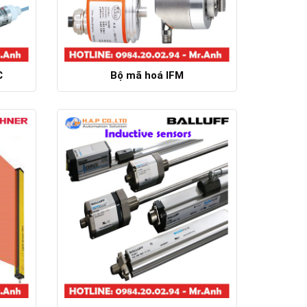
C
Bộ mã hoá IFM
Chi tiết