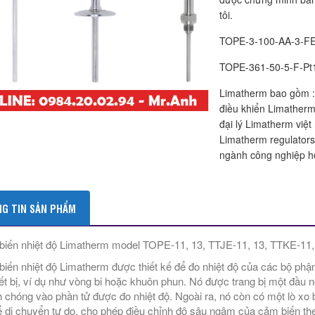
tôi.
TOPE-3-100-AA-3-F
TOPE-361-50-5-F-Pt
Limatherm bao gồm :
điều khiển Limatherm
đại lý Limatherm việ
Limatherm regulators
ngành công nghiệp h
G TIN SẢN PHẨM
iến nhiệt độ Limatherm model TOPE-11, 13, TTJE-11, 13, TTKE-11
iến nhiệt độ Limatherm được thiết kế để đo nhiệt độ của các bộ ph
iết bị, ví dụ như vòng bi hoặc khuôn phun. Nó được trang bị một đầu n
 chóng vào phần tử được đo nhiệt độ. Ngoài ra, nó còn có một lò xo bao
ể di chuyển tự do, cho phép điều chỉnh độ sâu ngâm của cảm biến th