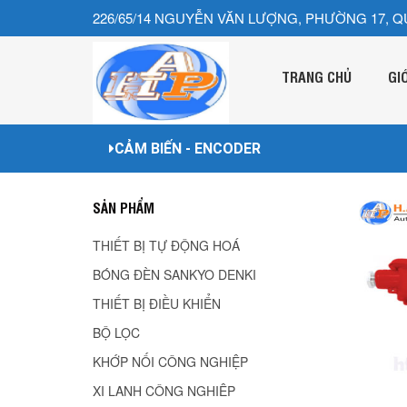
226/65/14 NGUYỄN VĂN LƯỢNG, PHƯỜNG 17, Q
TRANG CHỦ
GI
CẢM BIẾN - ENCODER
SẢN PHẨM
THIẾT BỊ TỰ ĐỘNG HOÁ
BÓNG ĐÈN SANKYO DENKI
THIẾT BỊ ĐIỀU KHIỂN
BỘ LỌC
KHỚP NỐI CÔNG NGHIỆP
XI LANH CÔNG NGHIÊP