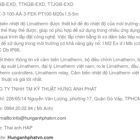
B-EXD, TTKGB-EXD, TTJGB-EXD
-3-100-AA-3-FEK-PT100-M20x1,5-5m
iến nhiệt độ Limatherm được thiết kế để đo nhiệt độ của môi trường 
 thể thay thế được, giúp nó phù hợp để sử dụng trong nhiều ứng dụng 
 quá trình lắp đặt công nghệ. Việc lắp chèn bằng lò xo đảm bảo tiếp
 để sử dụng trong môi trường có khả năng gây nổ: I M2 Ex d I Mb (có 
 Db IP66.
ết thêm thông tin về cảm biến Limatherm, bộ điều chỉnh Limatherm, 
 áp suất Limatherm, đại lý Limatherm việt nam, ro le Limatherm, đầu
herm controllers, Limatherm relay, Cảm biến nhiệt độ Limatherm việt
 thuật và giá tốt nhất.
 TY TNHH TM KỸ THUẬT HƯNG ANH PHÁT
hỉ: 226/65/14 Nguyễn Văn Lượng, phường 17, Quận Gò Vấp, TPHC
: 0984.20.02.94 ( Mr.Anh)
mailto:info@hunganhphatvn.com
: Thai anh.HAP
ite:
Hunganhphatvn.com