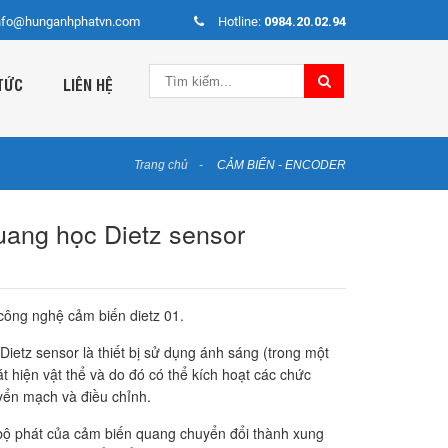
nfo@hunganhphatvn.com
Hotline:
0984.20.02.94
TỨC
LIÊN HỆ
Trang chủ
CẢM BIẾN - ENCODER
ang học Dietz sensor
công nghệ cảm biến dietz 01.
ietz sensor là thiết bị sử dụng ánh sáng (trong một
t hiện vật thể và do đó có thể kích hoạt các chức
yển mạch và điều chỉnh.
bộ phát của cảm biến quang chuyển đổi thành xung