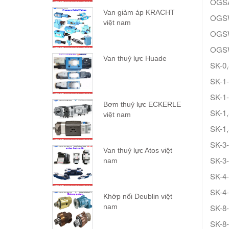
OGSA
Van giảm áp KRACHT
OGSW
việt nam
OGSW
OGSW
Van thuỷ lực Huade
SK-0
SK-1-
SK-1
Bơm thuỷ lực ECKERLE
SK-1,
việt nam
SK-1
SK-3-
Van thuỷ lực Atos việt
SK-3
nam
SK-4-
SK-4
Khớp nối Deublin việt
nam
SK-8-
SK-8