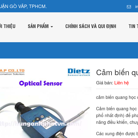
UẬN GÒ VÂP, TPHCM.
i
ỚI THIỆU
SẢN PHẨM
CHÍNH SÁCH VÀ QUI ĐỊNH
TIN 
Cảm biến qu
Giá bán:
Liên hệ
cảm biến quang học 
Cảm biến quang học D
phổ nhất định) để phá
năng điều khiển, chu
Các xung điện được 