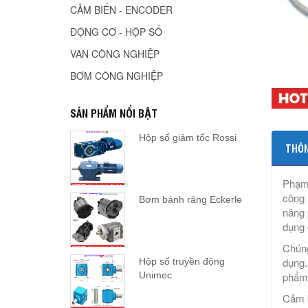
CẢM BIẾN - ENCODER
ĐỘNG CƠ - HỘP SỐ
VAN CÔNG NGHIỆP
BƠM CÔNG NGHIỆP
SẢN PHẨM NỔI BẬT
Hộp số giảm tốc Rossi
THÔN
Phạm 
công 
Bơm bánh răng Eckerle
năng 
dụng 
Chúng
dụng.
Hộp số truyền động
Unimec
phẩm 
Cảm b