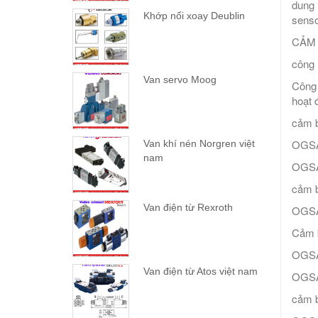
dung 
Khớp nối xoay Deublin
senso
CẢM 
công 
Van servo Moog
Công 
hoạt 
cảm 
OGSA
Van khí nén Norgren việt
nam
OGSA
cảm b
Van điện từ Rexroth
OGSA
Cảm b
OGSA
Van điện từ Atos việt nam
OGSA
cảm b