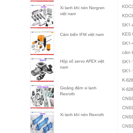
KDC3
Xi lanh khí nén Norgren
việt nam
KDC8
SK1-
KES 
Cảm biến IFM việt nam
SK1-
cảm b
SK1-
Hộp số servo APEX việt
nam
SK1-1
K-62
Gioăng đệm xi lanh
K-62
Rexroth
CNS
CNS
Xi lanh khí nén Rexroth
CNS
CNSD