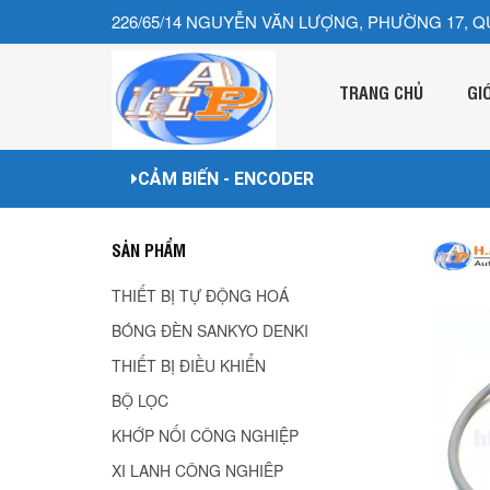
226/65/14 NGUYỄN VĂN LƯỢNG, PHƯỜNG 17, Q
TRANG CHỦ
GI
CẢM BIẾN - ENCODER
SẢN PHẨM
THIẾT BỊ TỰ ĐỘNG HOÁ
BÓNG ĐÈN SANKYO DENKI
THIẾT BỊ ĐIỀU KHIỂN
BỘ LỌC
KHỚP NỐI CÔNG NGHIỆP
XI LANH CÔNG NGHIÊP