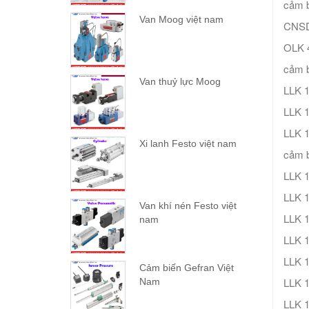
cảm 
Van Moog việt nam
CNS
OLK 
cảm b
Van thuỷ lực Moog
LLK 1
LLK 1
LLK 1
Xi lanh Festo việt nam
cảm b
LLK 1
LLK 1
Van khí nén Festo việt
LLK 1
nam
LLK 
LLK 
Cảm biến Gefran Việt
LLK 1
Nam
LLK 