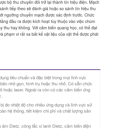
c bộ thu chuyển đổi trở lại thành tín hiệu điện. Mạch
sánh tiếp theo sẽ đánh giá hoặc so sánh tín hiệu thu
với ngưỡng chuyển mạch được xác định trước. Chức
tầng đầu ra được kích hoạt tùy thuộc vào việc chùm
 thu hay không. Với cảm biến quang học, có thể đạt
và phạm vi rất xa bất kể vật liệu của vật thể được phát
ng tiêu chuẩn và đặc biệt trong mọi lĩnh vực
 bản nhỏ gọn, hình trụ hoặc thu nhỏ. Có sẵn chức
ỏ hoặc laser. Ngoài ra còn có các cảm biến ứng
c.
t bị đo nhiệt độ cho nhiều ứng dụng và lĩnh vực sử
oàn hệ thống, tiết kiệm chi phí và chất lượng sản
âm Dietz, công tắc xi lanh Dietz, cảm biến điện