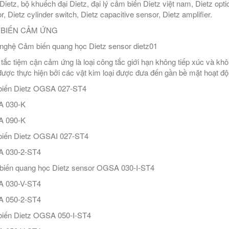
Dietz, bộ khuếch đại Dietz, đại lý cảm biến Dietz việt nam, Dietz opti
r, Dietz cylinder switch, Dietz capacitive sensor, Dietz amplifier.
BIẾN CẢM ỨNG
nghệ Cảm biến quang học Dietz sensor dietz01
tắc tiệm cận cảm ứng là loại công tắc giới hạn không tiếp xúc và khô
được thực hiện bởi các vật kim loại được đưa đến gần bề mặt hoạt đ
biến Dietz OGSA 027-ST4
 030-K
 090-K
iến Dietz OGSAI 027-ST4
 030-2-ST4
iến quang học Dietz sensor OGSA 030-I-ST4
 030-V-ST4
 050-2-ST4
iến Dietz OGSA 050-I-ST4