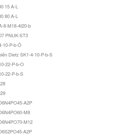
0 15 A-L
0 80 A-L
A-8-M18-4I20-b
07 PNUK-ST3
4-10-P-b-Ö
iến Dietz SK1-4-10-P-b-S
10-22-P-b-O
0-22-P-b-S
828
829
D6N4PO45-A2P
D6N4PO60-M8
D6N4PO70-M12
6S2PO45-A2P