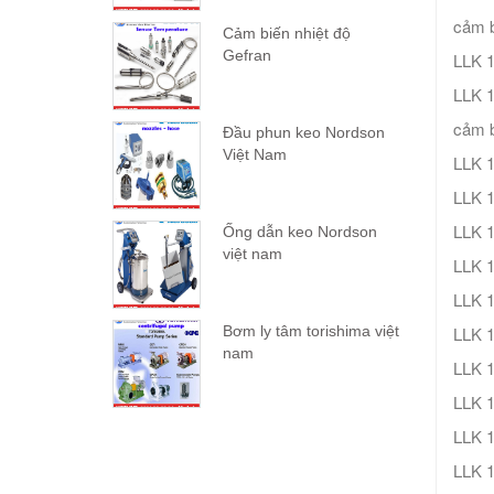
cảm b
Cảm biến nhiệt độ
Gefran
LLK 
LLK 
cảm b
Đầu phun keo Nordson
Việt Nam
LLK 1
LLK 1
LLK 1
Ống dẫn keo Nordson
việt nam
LLK 1
LLK 1
Bơm ly tâm torishima việt
LLK 1
nam
LLK 1
LLK 
LLK 
LLK 1