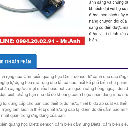
ánh sáng và chúng đượ
khuếch đại với bộ so 
được theo cách này 
năng chuyển đổi của 
sáng có đến được máy
được vị trí chính xác 
hiện.
G TIN SẢN PHẨM
vi rộng của Cảm biến quang học Dietz sensor tử dành cho các ứng dụ
nghệ tự động hóa mở rộng cho tất cả các thiết kế phổ biến như phiên
phản xạ ngược một chiều hoặc nút với nguồn sáng hồng ngoại, đèn đ
đặc biệt, chẳng hạn như để đo khoảng cách hoặc nhận dạng màu sắ
 tôi cung cấp cho bạn các thiết bị đo mức, thiết bị đo áp suất và thiế
 Trọng tâm luôn là thiết bị chất lượng cao tại điểm đo để đảm bảo an t
nhất quán trong ứng dụng của bạn.
iến quang học Dietz sensor, cảm biến cảm ứng Dietz, cảm biến siêu 