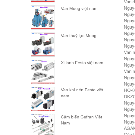
Van đ
Nguy
Van Moog việt nam
Nguy
Nguy
Nguy
Nguy
Van thuỷ lực Moog
Nguy
Nguy
Van n
Nguy
Xi lanh Festo việt nam
Nguy
Van 
Nguy
Nguy
HQ-0
Van khí nén Festo việt
DKZO
nam
Nguy
Nguy
Nguy
Cảm biến Gefran Việt
Nguy
Nam
AGAM
Các 