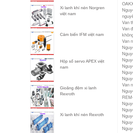
OAKX
Xi lanh khí nén Norgren
Nguy
việt nam
nguyê
Van t
Van đ
không
Cảm biến IFM việt nam
Van 
Nguy
Nguy
Nguy
Hộp số servo APEX việt
Nguy
nam
Nguy
Nguy
Van n
Gioăng đệm xi lanh
Nguy
Rexroth
REM-
Nguy
Nguy
Xi lanh khí nén Rexroth
Nguy
Nguy
Nguy