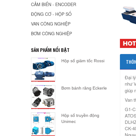
CẢM BIẾN - ENCODER
ĐỘNG CƠ - HỘP SỐ
VAN CÔNG NGHIỆP
BƠM CÔNG NGHIỆP
SẢN PHẨM NỔI BẬT
Hộp số giảm tốc Rossi
THÔN
Đại lý
như V
Bơm bánh răng Eckerle
giúp 
Van t
G1-CK
ATOS
Hộp số truyền động
DLHZ
Unimec
CK-40
Nguy