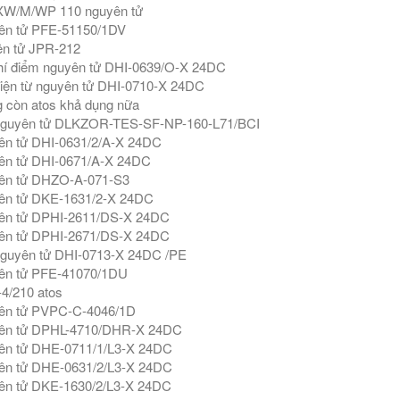
W/M/WP 110 nguyên tử
ên tử PFE-51150/1DV
n tử JPR-212
hí điểm nguyên tử DHI-0639/O-X 24DC
iện từ nguyên tử DHI-0710-X 24DC
 còn atos khả dụng nữa
nguyên tử DLKZOR-TES-SF-NP-160-L71/BCI
ên tử DHI-0631/2/A-X 24DC
ên tử DHI-0671/A-X 24DC
ên tử DHZO-A-071-S3
ên tử DKE-1631/2-X 24DC
ên tử DPHI-2611/DS-X 24DC
ên tử DPHI-2671/DS-X 24DC
guyên tử DHI-0713-X 24DC /PE
ên tử PFE-41070/1DU
4/210 atos
ên tử PVPC-C-4046/1D
ên tử DPHL-4710/DHR-X 24DC
ên tử DHE-0711/1/L3-X 24DC
ên tử DHE-0631/2/L3-X 24DC
ên tử DKE-1630/2/L3-X 24DC