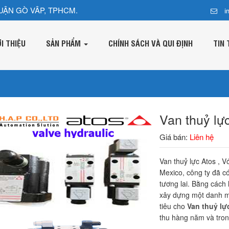
UẬN GÒ VÂP, TPHCM.
i
ỚI THIỆU
SẢN PHẨM
CHÍNH SÁCH VÀ QUI ĐỊNH
TIN 
Van thuỷ lự
Giá bán:
Liên hệ
Van thuỷ lực Atos , 
Mexico, công ty đã c
tương lai. Bằng cách 
xây dựng một danh m
tiêu cho
Van thuỷ lự
thu hàng năm và tro