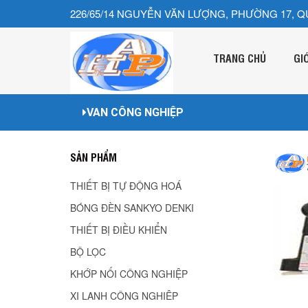
226/65/14 NGUYỄN VĂN LƯỢNG, PHƯỜNG 17, Q
TRANG CHỦ
GI
VAN CÔNG NGHIỆP
SẢN PHẨM
THIẾT BỊ TỰ ĐỘNG HOÁ
BÓNG ĐÈN SANKYO DENKI
THIẾT BỊ ĐIỀU KHIỂN
BỘ LỌC
KHỚP NỐI CÔNG NGHIỆP
XI LANH CÔNG NGHIÊP