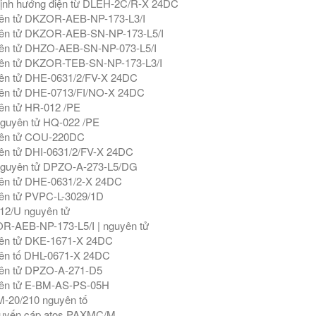
ịnh hướng điện từ DLEH-2C/R-X 24DC
ên tử DKZOR-AEB-NP-173-L3/I
ên tử DKZOR-AEB-SN-NP-173-L5/I
ên tử DHZO-AEB-SN-NP-073-L5/I
ên tử DKZOR-TEB-SN-NP-173-L3/I
ên tử DHE-0631/2/FV-X 24DC
ên tử DHE-0713/FI/NO-X 24DC
ên tử HR-012 /PE
guyên tử HQ-022 /PE
ên tử COU-220DC
ên tử DHI-0631/2/FV-X 24DC
nguyên tử DPZO-A-273-L5/DG
ên tử DHE-0631/2-X 24DC
ên tử PVPC-L-3029/1D
12/U nguyên tử
R-AEB-NP-173-L5/I | nguyên tử
ên tử DKE-1671-X 24DC
ên tố DHL-0671-X 24DC
ên tử DPZO-A-271-D5
ên tử E-BM-AS-PS-05H
-20/210 nguyên tố
tuyến cáp atos PAXMC/M