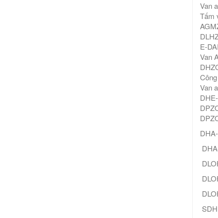
Van 
Tấm 
AGMZ
DLHZA
E-DAP
Van 
DHZO
Công 
Van 
DHE-
DPZO
DPZO
DHA-
DHA-
DLOH
DLOH
DLOH
SDHI