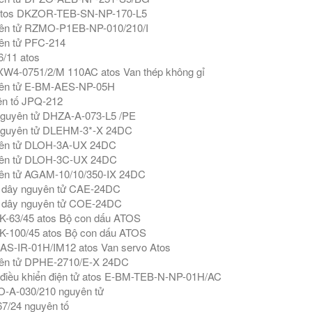
atos DKZOR-TEB-SN-NP-170-L5
ên tử RZMO-P1EB-NP-010/210/I
ên tử PFC-214
/11 atos
W4-0751/2/M 110AC atos Van thép không gỉ
ên tử E-BM-AES-NP-05H
n tố JPQ-212
guyên tử DHZA-A-073-L5 /PE
nguyên tử DLEHM-3*-X 24DC
ên tử DLOH-3A-UX 24DC
ên tử DLOH-3C-UX 24DC
ên tử AGAM-10/10/350-IX 24DC
 dây nguyên tử CAE-24DC
 dây nguyên tử COE-24DC
-63/45 atos Bộ con dấu ATOS
-100/45 atos Bộ con dấu ATOS
AS-IR-01H/IM12 atos Van servo Atos
ên tử DPHE-2710/E-X 24DC
 điều khiển điện tử atos E-BM-TEB-N-NP-01H/AC
-A-030/210 nguyên tử
7/24 nguyên tố