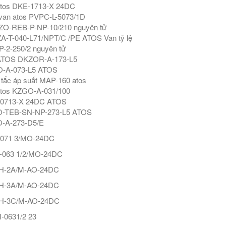
atos DKE-1713-X 24DC
van atos PVPC-L-5073/1D
O-REB-P-NP-10/210 nguyên tử
-T-040-L71/NPT/C /PE ATOS Van tỷ lệ
-2-250/2 nguyên tử
ATOS DKZOR-A-173-L5
-A-073-L5 ATOS
tắc áp suất MAP-160 atos
atos KZGO-A-031/100
0713-X 24DC ATOS
-TEB-SN-NP-273-L5 ATOS
-A-273-D5/E
071 3/MO-24DC
063 1/2/MO-24DC
-2A/M-AO-24DC
-3A/M-AO-24DC
-3C/M-AO-24DC
-0631/2 23