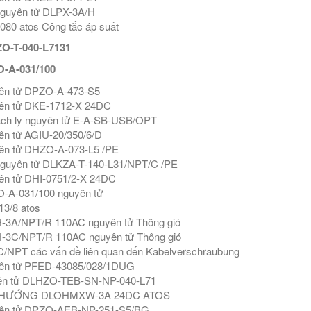
nguyên tử DLPX-3A/H
80 atos Công tắc áp suất
O-T-040-L7131
-A-031/100
ên tử DPZO-A-473-S5
ên tử DKE-1712-X 24DC
ách ly nguyên tử E-A-SB-USB/OPT
n tử AGIU-20/350/6/D
ên tử DHZO-A-073-L5 /PE
nguyên tử DLKZA-T-140-L31/NPT/C /PE
ên tử DHI-0751/2-X 24DC
-A-031/100 nguyên tử
3/8 atos
-3A/NPT/R 110AC nguyên tử Thông gió
-3C/NPT/R 110AC nguyên tử Thông gió
NPT các vấn đề liên quan đến Kabelverschraubung
ên tử PFED-43085/028/1DUG
ên tử DLHZO-TEB-SN-NP-040-L71
 HƯỚNG DLOHMXW-3A 24DC ATOS
ên tử DPZO-AEB-NP-251-S5/BG