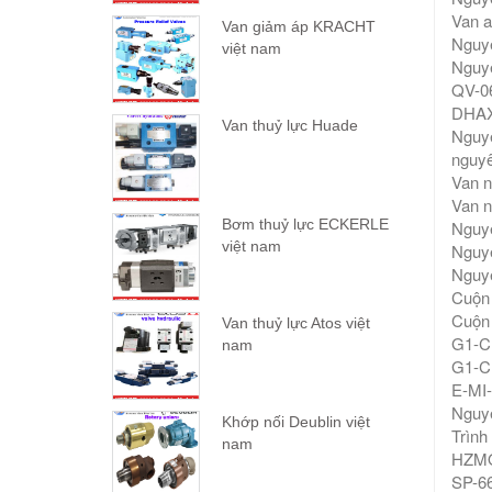
Van 
Van giảm áp KRACHT
Nguy
việt nam
Nguy
QV-06
DHAX
Van thuỷ lực Huade
Nguy
nguyê
Van n
Van 
Bơm thuỷ lực ECKERLE
Nguy
việt nam
Nguy
Nguy
Cuộn
Cuộn
Van thuỷ lực Atos việt
G1-CK
nam
G1-CK
E-MI-
Nguy
Khớp nối Deublin việt
Trình
nam
HZMO
SP-66