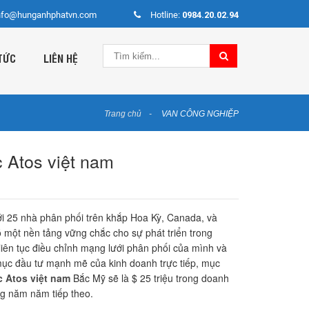
nfo@hunganhphatvn.com
Hotline:
0984.20.02.94
TỨC
LIÊN HỆ
Trang chủ
VAN CÔNG NGHIỆP
c Atos việt nam
Với 25 nhà phân phối trên khắp Hoa Kỳ, Canada, và
ó một nền tảng vững chắc cho sự phát triển trong
liên tục điều chỉnh mạng lưới phân phối của mình và
ục đầu tư mạnh mẽ của kinh doanh trực tiếp, mục
c Atos việt nam
Bắc Mỹ sẽ là $ 25 triệu trong doanh
ng năm năm tiếp theo.