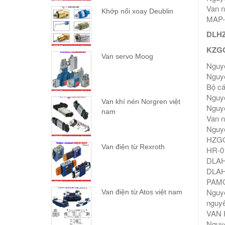
Van 
Khớp nối xoay Deublin
MAP-0
DLHZ
KZGO
Van servo Moog
Nguy
Nguy
Bộ c
Nguyê
Van khí nén Norgren việt
Nguy
nam
Van 
Nguy
HZGO
Van điện từ Rexroth
HR-01
DLAH
DLAH
PAMC/
Nguy
Van điện từ Atos việt nam
nguy
VAN
Nguy