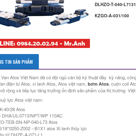
DLHZO-T-040-L713
KZGO-A-031/100
G TIN SẢN PHẨM
 Van Atos Việt Nam đã có đội ngủ cán bộ kỹ thuật đầy kỹ năng, công 
an điện từ Atos, xi lanh Atos, Atos việt nam,
bơm Atos
, cuộn coil A
mở rộng và tiếp tục tăng trưởng ổn định sản phẩm của thị trường Việ
huỷ lực Atos việt nam:
-40/28 Atos
 DHA/UL-0713/NPT/WP 110AC
O-TEB-SN-NP-040-L73 Atos
/18*0250-Z002 --B1X1 atos Xi lanh thủy lực
ên tử DHZE-A-071-L1