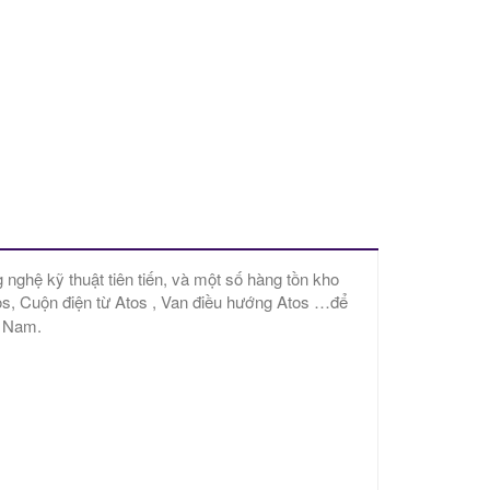
1
nghệ kỹ thuật tiên tiến, và một số hàng tồn kho
tos, Cuộn điện từ Atos , Van điều hướng Atos …để
t Nam.