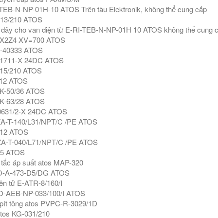
TEB-N-NP-01H-10 ATOS Trên tàu Elektronik, không thể cung cấp
13/210 ATOS
dây cho van điện từ E-RI-TEB-N-NP-01H 10 ATOS không thể cung 
X2Z4 XV=700 ATOS
I-40333 ATOS
1711-X 24DC ATOS
15/210 ATOS
12 ATOS
K-50/36 ATOS
K-63/28 ATOS
0631/2-X 24DC ATOS
A-T-140/L31/NPT/C /PE ATOS
12 ATOS
A-T-040/L71/NPT/C /PE ATOS
-5 ATOS
tắc áp suất atos MAP-320
-A-473-D5/DG ATOS
n tử E-ATR-8/160/I
-AEB-NP-033/100/I ATOS
ít tông atos PVPC-R-3029/1D
tos KG-031/210