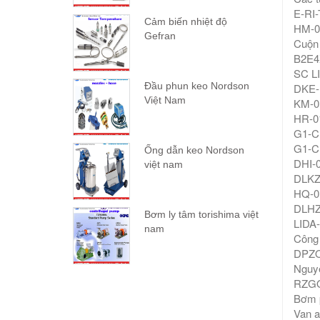
E-RI-
Cảm biến nhiệt độ
HM-0
Gefran
Cuộn 
B2E4
SC L
Đầu phun keo Nordson
DKE-
Việt Nam
KM-0
HR-0
G1-C
G1-C
Ống dẫn keo Nordson
DHI-
việt nam
DLKZ
HQ-0
DLHZ
Bơm ly tâm torishima việt
LIDA
nam
Công 
DPZO
Nguyê
RZGO
Bơm p
Van a