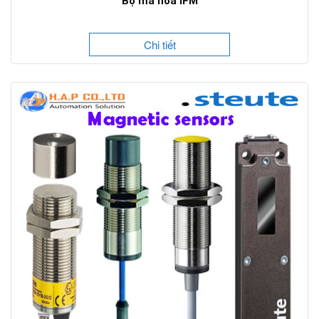
Bộ mã hoá IFM
Chi tiết