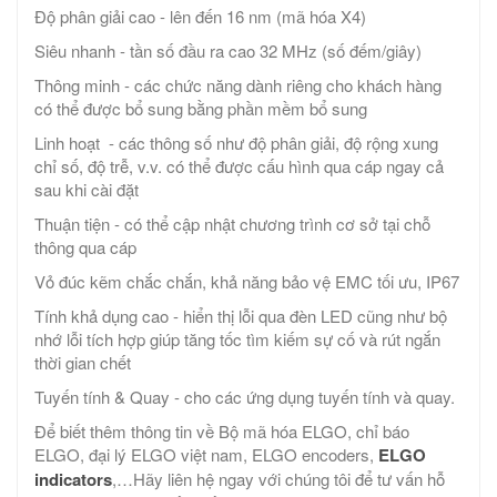
Độ phân giải cao - lên đến 16 nm (mã hóa X4)
Siêu nhanh - tần số đầu ra cao 32 MHz (số đếm/giây)
Thông minh - các chức năng dành riêng cho khách hàng
có thể được bổ sung bằng phần mềm bổ sung
Linh hoạt - các thông số như độ phân giải, độ rộng xung
chỉ số, độ trễ, v.v. có thể được cấu hình qua cáp ngay cả
sau khi cài đặt
Thuận tiện - có thể cập nhật chương trình cơ sở tại chỗ
thông qua cáp
Vỏ đúc kẽm chắc chắn, khả năng bảo vệ EMC tối ưu, IP67
Tính khả dụng cao - hiển thị lỗi qua đèn LED cũng như bộ
nhớ lỗi tích hợp giúp tăng tốc tìm kiếm sự cố và rút ngắn
thời gian chết
Tuyến tính & Quay - cho các ứng dụng tuyến tính và quay.
Để biết thêm thông tin về Bộ mã hóa ELGO, chỉ báo
ELGO, đại lý ELGO việt nam, ELGO encoders,
ELGO
indicators
,…Hãy liên hệ ngay với chúng tôi để tư vấn hỗ