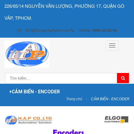
226/65/14 NGUYỄN VĂN LƯỢNG, PHƯỜNG 17, QUẬN GÒ
VÂP, TPHCM.
info@hunganhphatvn.com
Hotline:
0984.20.02.94
Toggle
navigation
CẢM BIẾN - ENCODER
Trang chủ
CẢM BIẾN - ENCODER