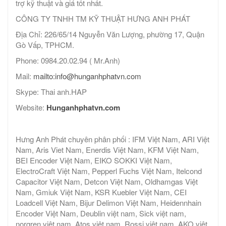
trợ kỹ thuật và giá tốt nhất.
CÔNG TY TNHH TM KỸ THUẬT HƯNG ANH PHÁT
Địa Chỉ: 226/65/14 Nguyễn Văn Lượng, phường 17, Quận
Gò Vấp, TPHCM.
Phone: 0984.20.02.94 ( Mr.Anh)
Mail:
mailto:info@hunganhphatvn.com
Skype: Thai anh.HAP
Website:
Hunganhphatvn.com
Hưng Anh Phát chuyên phân phối : IFM Việt Nam, ARI Việt
Nam, Aris Viet Nam, Enerdis Việt Nam, KFM Việt Nam,
BEI Encoder Việt Nam, EIKO SOKKI Việt Nam,
ElectroCraft Việt Nam, Pepperl Fuchs Việt Nam, Itelcond
Capacitor Việt Nam, Detcon Việt Nam, Oldhamgas Việt
Nam, Gmiuk Việt Nam, KSR Kuebler Việt Nam, CEI
Loadcell Việt Nam, Bijur Delimon Việt Nam, Heidennhain
Encoder Việt Nam, Deublin việt nam, Sick việt nam,
norgren việt nam, Atos việt nam, Rossi việt nam, AKO việt