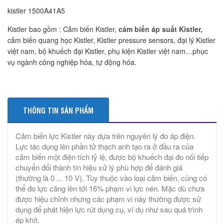
kistler 1500A41A5
Kistler bao gồm : Cảm biến Kistler,
cảm biến áp suất Kistler,
cảm biến quang học Kistler, Kistler pressure sensors, đại lý Kistler
việt nam, bộ khuếch đại Kistler, phụ kiện Kistler việt nam…phục
vụ ngành công nghiệp hóa, tự động hóa.
THÔNG TIN SẢN PHẨM
Cảm biến lực Kistler này dựa trên nguyên lý đo áp điện.
Lực tác dụng lên phần tử thạch anh tạo ra ở đầu ra của
cảm biến một điện tích tỷ lệ, được bộ khuếch đại đo nối tiếp
chuyển đổi thành tín hiệu xử lý phù hợp để đánh giá
(thường là 0 ... 10 V). Tùy thuộc vào loại cảm biến, cũng có
thể đo lực căng lên tới 16% phạm vi lực nén. Mặc dù chưa
được hiệu chỉnh nhưng các phạm vi này thường được sử
dụng để phát hiện lực rút dụng cụ, ví dụ như sau quá trình
ép khít.