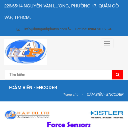
226/65/14 NGUYỄN VĂN LƯỢNG, PHƯỜNG 17, QUẬN GÒ
VÂP, TPHCM.
info@hunganhphatvn.com
Hotline:
0984.20.02.94
Toggle
navigation
CẢM BIẾN - ENCODER
Trang chủ
CẢM BIẾN - ENCODER