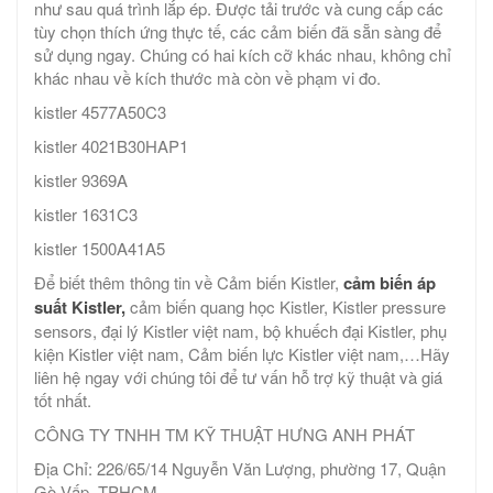
như sau quá trình lắp ép. Được tải trước và cung cấp các
tùy chọn thích ứng thực tế, các cảm biến đã sẵn sàng để
sử dụng ngay. Chúng có hai kích cỡ khác nhau, không chỉ
khác nhau về kích thước mà còn về phạm vi đo.
kistler 4577A50C3
kistler 4021B30HAP1
kistler 9369A
kistler 1631C3
kistler 1500A41A5
Để biết thêm thông tin về Cảm biến Kistler,
cảm biến áp
suất Kistler,
cảm biến quang học Kistler, Kistler pressure
sensors, đại lý Kistler việt nam, bộ khuếch đại Kistler, phụ
kiện Kistler việt nam, Cảm biến lực Kistler việt nam,…Hãy
liên hệ ngay với chúng tôi để tư vấn hỗ trợ kỹ thuật và giá
tốt nhất.
CÔNG TY TNHH TM KỸ THUẬT HƯNG ANH PHÁT
Địa Chỉ: 226/65/14 Nguyễn Văn Lượng, phường 17, Quận
Gò Vấp, TPHCM.