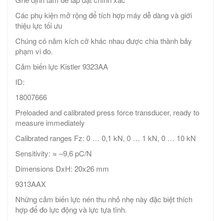
Các phụ kiện mở rộng để tích hợp máy dễ dàng và giới
thiệu lực tối ưu
Chúng có năm kích cỡ khác nhau được chia thành bảy
phạm vi đo.
Cảm biến lực Kistler 9323AA
ID:
18007666
Preloaded and calibrated press force transducer, ready to
measure immediately
Calibrated ranges Fz: 0 … 0,1 kN, 0 … 1 kN, 0 … 10 kN
Sensitivity: ≈ –9,6 pC/N
Dimensions DxH: 20x26 mm
9313AAX
Những cảm biến lực nén thu nhỏ nhẹ này đặc biệt thích
hợp để đo lực động và lực tựa tĩnh.