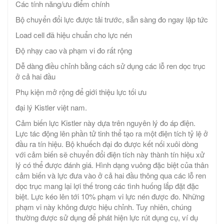
Các tính năng/ưu điểm chính
Bộ chuyển đổi lực được tải trước, sẵn sàng đo ngay lập tức
Load cell đã hiệu chuẩn cho lực nén
Độ nhạy cao và phạm vi đo rất rộng
Dễ dàng điều chỉnh bằng cách sử dụng các lỗ ren dọc trục
ở cả hai đầu
Phụ kiện mở rộng để giới thiệu lực tối ưu
đại lý Kistler việt nam.
Cảm biến lực Kistler này dựa trên nguyên lý đo áp điện.
Lực tác động lên phần tử tinh thể tạo ra một điện tích tỷ lệ ở
đầu ra tín hiệu. Bộ khuếch đại đo được kết nối xuôi dòng
với cảm biến sẽ chuyển đổi điện tích này thành tín hiệu xử
lý có thể được đánh giá. Hình dạng vuông đặc biệt của thân
cảm biến và lực đưa vào ở cả hai đầu thông qua các lỗ ren
dọc trục mang lại lợi thế trong các tình huống lắp đặt đặc
biệt. Lực kéo lên tới 10% phạm vi lực nén được đo. Những
phạm vi này không được hiệu chỉnh. Tuy nhiên, chúng
thường được sử dụng để phát hiện lực rút dụng cụ, ví dụ