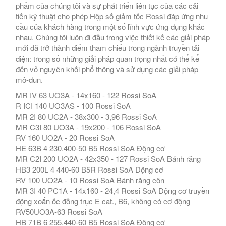
phẩm của chúng tôi và sự phát triển liên tục của các cải
tiến kỹ thuật cho phép Hộp số giảm tốc Rossi đáp ứng nhu
cầu của khách hàng trong một số lĩnh vực ứng dụng khác
nhau. Chúng tôi luôn đi đầu trong việc thiết kế các giải pháp
mới đã trở thành điểm tham chiếu trong ngành truyền tải
điện: trong số những giải pháp quan trọng nhất có thể kể
đến vỏ nguyên khối phổ thông và sử dụng các giải pháp
mô-đun.
MR IV 63 UO3A - 14x160 - 122 Rossi SoA
R ICI 140 UO3AS - 100 Rossi SoA
MR 2I 80 UC2A - 38x300 - 3,96 Rossi SoA
MR C3I 80 UO3A - 19x200 - 106 Rossi SoA
RV 160 UO2A - 20 Rossi SoA
HE 63B 4 230.400-50 B5 Rossi SoA Động cơ
MR C2I 200 UO2A - 42x350 - 127 Rossi SoA Bánh răng
HB3 200L 4 440-60 B5R Rossi SoA Động cơ
RV 100 UO2A - 10 Rossi SoA Bánh răng côn
MR 3I 40 PC1A - 14x160 - 24,4 Rossi SoA Động cơ truyền
động xoắn ốc đồng trục E cat., B6, không có cơ động
RV50UO3A-63 Rossi SoA
HB 71B 6 255.440-60 B5 Rossi SoA Động cơ