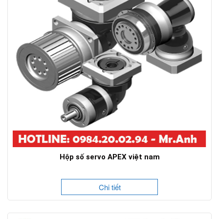
Hộp số servo APEX việt nam
Chi tiết