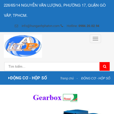
226/65/14 NGUYỄN VĂN LƯỢNG, PHƯỜNG 17, QUẬN GÒ
VÂP, TPHCM.
info@hunganhphatvn.com
Hotline:
0984.20.02.94
Toggle
navigation
ĐỘNG CƠ - HỘP SỐ
Trang chủ
ĐỘNG CƠ - HỘP SỐ