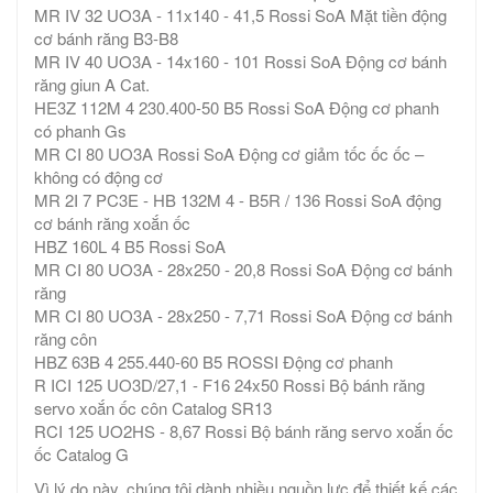
MR IV 32 UO3A - 11x140 - 41,5 Rossi SoA Mặt tiền động
cơ bánh răng B3-B8
MR IV 40 UO3A - 14x160 - 101 Rossi SoA Động cơ bánh
răng giun A Cat.
HE3Z 112M 4 230.400-50 B5 Rossi SoA Động cơ phanh
có phanh Gs
MR CI 80 UO3A Rossi SoA Động cơ giảm tốc ốc ốc –
không có động cơ
MR 2I 7 PC3E - HB 132M 4 - B5R / 136 Rossi SoA động
cơ bánh răng xoắn ốc
HBZ 160L 4 B5 Rossi SoA
MR CI 80 UO3A - 28x250 - 20,8 Rossi SoA Động cơ bánh
răng
MR CI 80 UO3A - 28x250 - 7,71 Rossi SoA Động cơ bánh
răng côn
HBZ 63B 4 255.440-60 B5 ROSSI Động cơ phanh
R ICI 125 UO3D/27,1 - F16 24x50 Rossi Bộ bánh răng
servo xoắn ốc côn Catalog SR13
RCI 125 UO2HS - 8,67 Rossi Bộ bánh răng servo xoắn ốc
ốc Catalog G
Vì lý do này, chúng tôi dành nhiều nguồn lực để thiết kế các