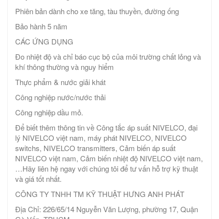
Phiên bản dành cho xe tăng, tàu thuyền, đường ống
Bảo hành 5 năm
CÁC ỨNG DỤNG
Đo nhiệt độ và chỉ báo cục bộ của môi trường chất lỏng và
khí thông thường và nguy hiểm
Thực phẩm & nước giải khát
Công nghiệp nước/nước thải
Công nghiệp dầu mỏ.
Để biết thêm thông tin về Công tắc áp suất NIVELCO, đại
lý NIVELCO việt nam, máy phát NIVELCO, NIVELCO
switchs, NIVELCO transmitters, Cảm biến áp suất
NIVELCO việt nam, Cảm biến nhiệt độ NIVELCO việt nam,
…Hãy liên hệ ngay với chúng tôi để tư vấn hỗ trợ kỹ thuật
và giá tốt nhất.
CÔNG TY TNHH TM KỸ THUẬT HƯNG ANH PHÁT
Địa Chỉ: 226/65/14 Nguyễn Văn Lượng, phường 17, Quận