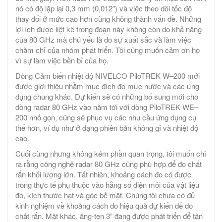
nó có độ lặp lại 0,3 mm (0,012”) và việc theo dõi tốc độ
thay đổi ở mức cao hơn cũng không thành vấn đề. Những
lợi ích được liệt kê trong đoạn này không còn do khả năng
của 80 GHz mà chủ yếu là do sự xuất sắc và làm việc
chăm chỉ của nhóm phát triển. Tôi cũng muốn cảm ơn họ
vì sự làm việc bền bỉ của họ.
Dòng Cảm biến nhiệt độ NIVELCO PiloTREK W–200 mới
được giới thiệu nhằm mục đích đo mực nước và các ứng
dụng chung khác. Dự kiến ​​sẽ có những bổ sung mới cho
dòng radar 80 GHz vào năm tới với dòng PiloTREK WE–
200 nhỏ gọn, cũng sẽ phục vụ các nhu cầu ứng dụng cụ
thể hơn, ví dụ như ở dạng phiên bản không gỉ và nhiệt độ
cao.
Cuối cùng nhưng không kém phần quan trọng, tôi muốn chỉ
ra rằng công nghệ radar 80 GHz cũng phù hợp để đo chất
rắn khối lượng lớn. Tất nhiên, khoảng cách đo có được
trong thực tế phụ thuộc vào hằng số điện môi của vật liệu
đo, kích thước hạt và góc bề mặt. Chúng tôi chưa có đủ
kinh nghiệm về khoảng cách đo hiệu quả dự kiến ​​để đo
chất rắn. Mặt khác, ăng-ten 3” đang được phát triển để tận