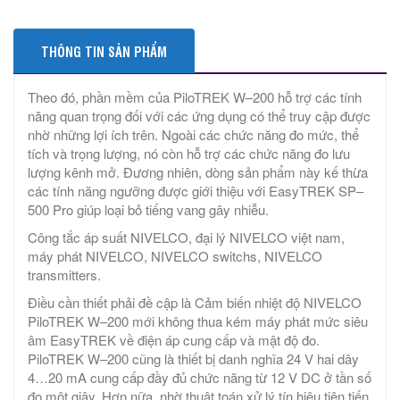
THÔNG TIN SẢN PHẨM
Theo đó, phần mềm của PiloTREK W–200 hỗ trợ các tính
năng quan trọng đối với các ứng dụng có thể truy cập được
nhờ những lợi ích trên. Ngoài các chức năng đo mức, thể
tích và trọng lượng, nó còn hỗ trợ các chức năng đo lưu
lượng kênh mở. Đương nhiên, dòng sản phẩm này kế thừa
các tính năng ngưỡng được giới thiệu với EasyTREK SP–
500 Pro giúp loại bỏ tiếng vang gây nhiễu.
Công tắc áp suất NIVELCO, đại lý NIVELCO việt nam,
máy phát NIVELCO, NIVELCO switchs, NIVELCO
transmitters.
Điều cần thiết phải đề cập là Cảm biến nhiệt độ NIVELCO
PiloTREK W–200 mới không thua kém máy phát mức siêu
âm EasyTREK về điện áp cung cấp và mật độ đo.
PiloTREK W–200 cũng là thiết bị danh nghĩa 24 V hai dây
4…20 mA cung cấp đầy đủ chức năng từ 12 V DC ở tần số
đo một giây. Hơn nữa, nhờ thuật toán xử lý tín hiệu tiên tiến,