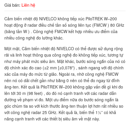
Giá bán:
Liên hệ
Cảm biến nhiệt độ NIVELCO không tiếp xúc PiloTREK W–200
hoạt động ở radar điều chế tần số sóng liên tục (FMCW ) 80 GHz
(băng tần W ) . Công nghệ FMCW kết hợp nhiều ưu điểm của
nhiều công nghệ đo lường khác.
Một mặt, Cảm biến nhiệt độ NIVELCO có thể được sử dụng rộng
rãi và linh hoạt thông qua công nghệ đo không tiếp xúc, tương tự
như máy phát mức siêu âm. Mặt khác, bước sóng ngắn của nó có
độ chính xác đo cao (±2 mm [±0,078") , sánh ngang với độ chính
xác của máy đo mức từ giảo. Ngoài ra, nhờ công nghệ FMCW
nên nó có dải chết gần như bằng 0 nên có thể đo ngay từ đỉnh
ăng-ten. Kết quả là PiloTREK W–200 không gặp vấn đề gì khi đo
lên tới 30 m (98 feet) , do đó nó cạnh tranh với các radar dẫn
đường về phạm vi đo. Một ưu điểm nữa do bước sóng ngắn là
góc chùm tia so với kích thước ăng-ten thuận lợi hơn rất nhiều so
với công nghệ radar 25 GHz. Kết quả là, biến thể 1½” có khả
năng cạnh tranh với các thiết bị siêu âm về mặt này.