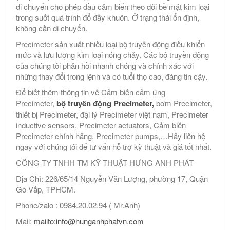
di chuyển cho phép đầu cảm biến theo dõi bề mặt kim loại
trong suốt quá trình đổ đầy khuôn. Ở trạng thái ổn định,
không cần di chuyển.
Precimeter sản xuất nhiều loại bộ truyền động điều khiển
mức và lưu lượng kim loại nóng chảy. Các bộ truyền động
của chúng tôi phản hồi nhanh chóng và chính xác với
những thay đổi trong lệnh và có tuổi thọ cao, đáng tin cậy.
Để biết thêm thông tin về Cảm biến cảm ứng
Precimeter,
bộ truyền động Precimeter,
bơm Precimeter,
thiết bị Precimeter, đại lý Precimeter việt nam, Precimeter
inductive sensors, Precimeter actuators, Cảm biến
Precimeter chính hãng, Precimeter pumps,…Hãy liên hệ
ngay với chúng tôi để tư vấn hỗ trợ kỹ thuật và giá tốt nhất.
CÔNG TY TNHH TM KỸ THUẬT HƯNG ANH PHÁT
Địa Chỉ: 226/65/14 Nguyễn Văn Lượng, phường 17, Quận
Gò Vấp, TPHCM.
Phone/zalo : 0984.20.02.94 ( Mr.Anh)
Mail:
mailto:info@hunganhphatvn.com