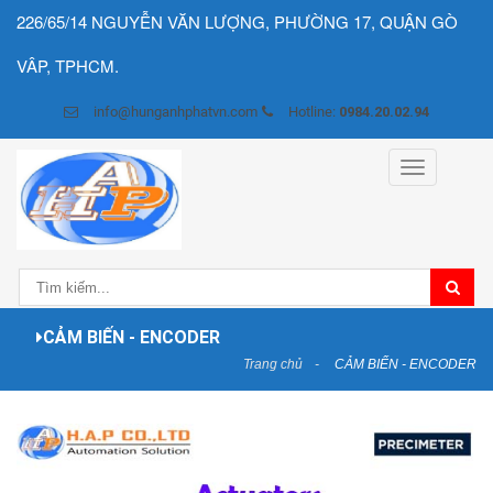
226/65/14 NGUYỄN VĂN LƯỢNG, PHƯỜNG 17, QUẬN GÒ
VÂP, TPHCM.
info@hunganhphatvn.com
Hotline:
0984.20.02.94
Toggle
navigation
CẢM BIẾN - ENCODER
Trang chủ
CẢM BIẾN - ENCODER