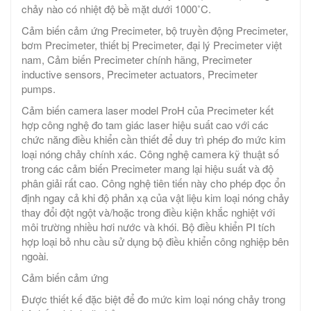
chảy nào có nhiệt độ bề mặt dưới 1000˚C.
Cảm biến cảm ứng Precimeter, bộ truyền động Precimeter,
bơm Precimeter, thiết bị Precimeter, đại lý Precimeter việt
nam, Cảm biến Precimeter chính hãng, Precimeter
inductive sensors, Precimeter actuators, Precimeter
pumps.
Cảm biến camera laser model ProH của Precimeter kết
hợp công nghệ đo tam giác laser hiệu suất cao với các
chức năng điều khiển cần thiết để duy trì phép đo mức kim
loại nóng chảy chính xác. Công nghệ camera kỹ thuật số
trong các cảm biến Precimeter mang lại hiệu suất và độ
phân giải rất cao. Công nghệ tiên tiến này cho phép đọc ổn
định ngay cả khi độ phản xạ của vật liệu kim loại nóng chảy
thay đổi đột ngột và/hoặc trong điều kiện khắc nghiệt với
môi trường nhiều hơi nước và khói. Bộ điều khiển PI tích
hợp loại bỏ nhu cầu sử dụng bộ điều khiển công nghiệp bên
ngoài.
Cảm biến cảm ứng
Được thiết kế đặc biệt để đo mức kim loại nóng chảy trong