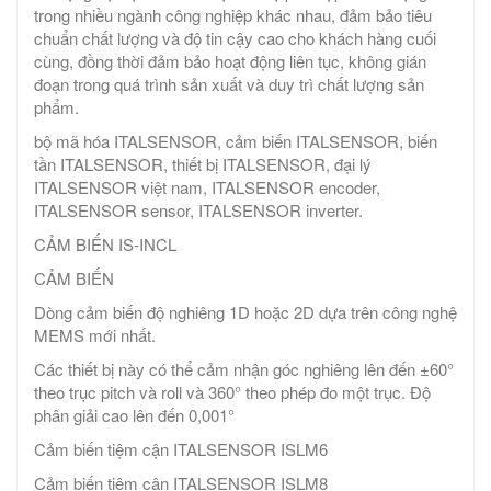
trong nhiều ngành công nghiệp khác nhau, đảm bảo tiêu
chuẩn chất lượng và độ tin cậy cao cho khách hàng cuối
cùng, đồng thời đảm bảo hoạt động liên tục, không gián
đoạn trong quá trình sản xuất và duy trì chất lượng sản
phẩm.
bộ mã hóa ITALSENSOR, cảm biến ITALSENSOR, biến
tần ITALSENSOR, thiết bị ITALSENSOR, đại lý
ITALSENSOR việt nam, ITALSENSOR encoder,
ITALSENSOR sensor, ITALSENSOR inverter.
CẢM BIẾN IS-INCL
CẢM BIẾN
Dòng cảm biến độ nghiêng 1D hoặc 2D dựa trên công nghệ
MEMS mới nhất.
Các thiết bị này có thể cảm nhận góc nghiêng lên đến ±60°
theo trục pitch và roll và 360° theo phép đo một trục. Độ
phân giải cao lên đến 0,001°
Cảm biến tiệm cận ITALSENSOR ISLM6
Cảm biến tiệm cận ITALSENSOR ISLM8