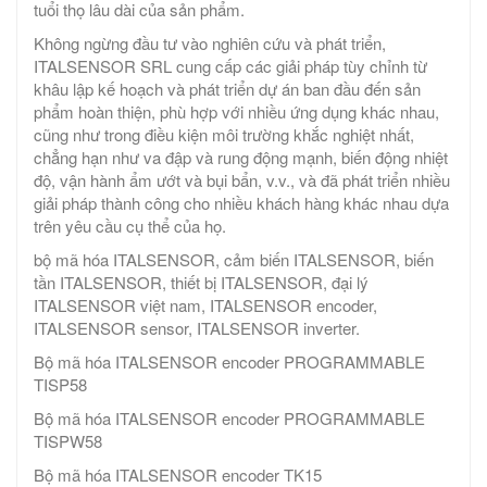
tuổi thọ lâu dài của sản phẩm.
Không ngừng đầu tư vào nghiên cứu và phát triển,
ITALSENSOR SRL cung cấp các giải pháp tùy chỉnh từ
khâu lập kế hoạch và phát triển dự án ban đầu đến sản
phẩm hoàn thiện, phù hợp với nhiều ứng dụng khác nhau,
cũng như trong điều kiện môi trường khắc nghiệt nhất,
chẳng hạn như va đập và rung động mạnh, biến động nhiệt
độ, vận hành ẩm ướt và bụi bẩn, v.v., và đã phát triển nhiều
giải pháp thành công cho nhiều khách hàng khác nhau dựa
trên yêu cầu cụ thể của họ.
bộ mã hóa ITALSENSOR, cảm biến ITALSENSOR, biến
tần ITALSENSOR, thiết bị ITALSENSOR, đại lý
ITALSENSOR việt nam, ITALSENSOR encoder,
ITALSENSOR sensor, ITALSENSOR inverter.
Bộ mã hóa ITALSENSOR encoder PROGRAMMABLE
TISP58
Bộ mã hóa ITALSENSOR encoder PROGRAMMABLE
TISPW58
Bộ mã hóa ITALSENSOR encoder TK15