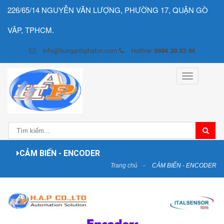
226/65/14 NGUYỄN VĂN LƯỢNG, PHƯỜNG 17, QUẬN GÒ
VÂP, TPHCM.
info@hunganhphatvn.com
Hotline:
0984.20.02.94
Toggle
navigation
CẢM BIẾN - ENCODER
Trang chủ
CẢM BIẾN - ENCODER