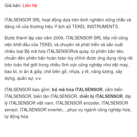
Giá bán:
Liên hệ
ITALSENSOR SRL hoạt động dựa trên kinh nghiệm vững chắc và
đáng nể của thương hiệu Ý lịch sử TEKEL INSTRUMENTS .
Được thành lập vào năm 2009, ITALSENSOR SRL tiếp nối công
việc khởi đầu của TEKEL và chuyên về phát triển và sản xuất
nhiều loại Bộ mã hóa ITALSENSORvà quay, từ phiên bản tiêu
chuẩn đến phiên bản hoàn toàn tùy chỉnh được ứng dụng rộng rãi
trên toàn thế giới trong nhiều lĩnh vực công nghiệp như dệt may,
bao bì, in ấn & giấy, chế biến gỗ, nhựa, y tế, năng lượng, xây
dựng, quân sự, v.v.
ITALSENSOR bao gồm:
bộ mã hóa ITALSENSOR
, cảm biến
ITALSENSOR, biến tần ITALSENSOR,
thiết bị ITALSENSOR
, đại
lý ITALSENSOR việt nam, ITALSENSOR encoder, ITALSENSOR
sensor, ITALSENSOR inverter,…phục vụ ngành công nghiệp hóa,
tự động hóa.