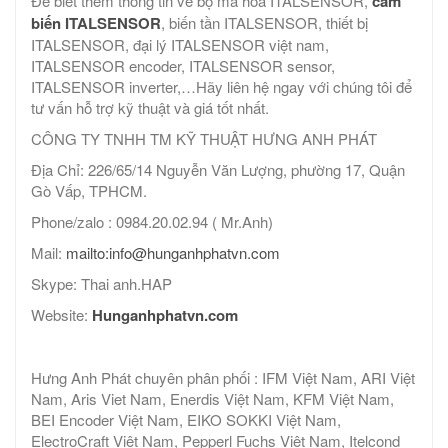
Để biết thêm thông tin về bộ mã hóa ITALSENSOR,
cảm
biến ITALSENSOR
, biến tần ITALSENSOR, thiết bị
ITALSENSOR, đại lý ITALSENSOR việt nam,
ITALSENSOR encoder, ITALSENSOR sensor,
ITALSENSOR inverter,…Hãy liên hệ ngay với chúng tôi để
tư vấn hỗ trợ kỹ thuật và giá tốt nhất.
CÔNG TY TNHH TM KỸ THUẬT HƯNG ANH PHÁT
Địa Chỉ: 226/65/14 Nguyễn Văn Lượng, phường 17, Quận
Gò Vấp, TPHCM.
Phone/zalo : 0984.20.02.94 ( Mr.Anh)
Mail:
mailto:info@hunganhphatvn.com
Skype: Thai anh.HAP
Website:
Hunganhphatvn.com
Hưng Anh Phát chuyên phân phối : IFM Việt Nam, ARI Việt
Nam, Aris Viet Nam, Enerdis Việt Nam, KFM Việt Nam,
BEI Encoder Việt Nam, EIKO SOKKI Việt Nam,
ElectroCraft Việt Nam, Pepperl Fuchs Việt Nam, Itelcond