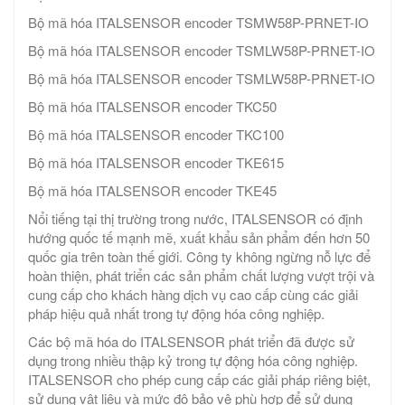
Bộ mã hóa ITALSENSOR encoder TSMW58P-PRNET-IO
Bộ mã hóa ITALSENSOR encoder TSMLW58P-PRNET-IO
Bộ mã hóa ITALSENSOR encoder TSMLW58P-PRNET-IO
Bộ mã hóa ITALSENSOR encoder TKC50
Bộ mã hóa ITALSENSOR encoder TKC100
Bộ mã hóa ITALSENSOR encoder TKE615
Bộ mã hóa ITALSENSOR encoder TKE45
Nổi tiếng tại thị trường trong nước, ITALSENSOR có định
hướng quốc tế mạnh mẽ, xuất khẩu sản phẩm đến hơn 50
quốc gia trên toàn thế giới. Công ty không ngừng nỗ lực để
hoàn thiện, phát triển các sản phẩm chất lượng vượt trội và
cung cấp cho khách hàng dịch vụ cao cấp cùng các giải
pháp hiệu quả nhất trong tự động hóa công nghiệp.
Các bộ mã hóa do ITALSENSOR phát triển đã được sử
dụng trong nhiều thập kỷ trong tự động hóa công nghiệp.
ITALSENSOR cho phép cung cấp các giải pháp riêng biệt,
sử dụng vật liệu và mức độ bảo vệ phù hợp để sử dụng