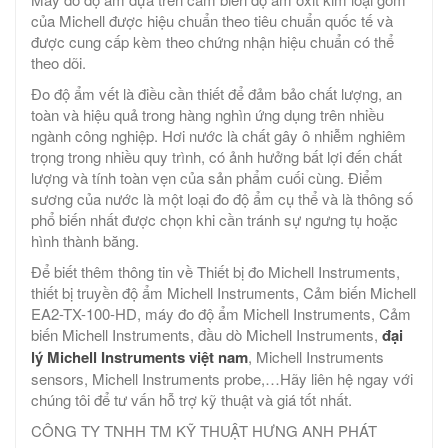
của Michell được hiệu chuẩn theo tiêu chuẩn quốc tế và
được cung cấp kèm theo chứng nhận hiệu chuẩn có thể
theo dõi.
Đo độ ẩm vết là điều cần thiết để đảm bảo chất lượng, an
toàn và hiệu quả trong hàng nghìn ứng dụng trên nhiều
ngành công nghiệp. Hơi nước là chất gây ô nhiễm nghiêm
trọng trong nhiều quy trình, có ảnh hưởng bất lợi đến chất
lượng và tính toàn vẹn của sản phẩm cuối cùng. Điểm
sương của nước là một loại đo độ ẩm cụ thể và là thông số
phổ biến nhất được chọn khi cần tránh sự ngưng tụ hoặc
hình thành băng.
Để biết thêm thông tin về Thiết bị đo Michell Instruments,
thiết bị truyền độ ẩm Michell Instruments, Cảm biến Michell
EA2-TX-100-HD, máy đo độ ẩm Michell Instruments, Cảm
biến Michell Instruments, đầu dò Michell Instruments,
đại
lý Michell Instruments việt nam
, Michell Instruments
sensors, Michell Instruments probe,…Hãy liên hệ ngay với
chúng tôi để tư vấn hỗ trợ kỹ thuật và giá tốt nhất.
CÔNG TY TNHH TM KỸ THUẬT HƯNG ANH PHÁT