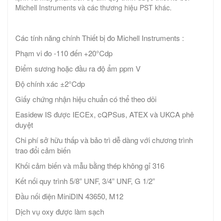
Michell Instruments và các thương hiệu PST khác.
Các tính năng chính Thiết bị đo Michell Instruments :
Phạm vi đo -110 đến +20°Cdp
Điểm sương hoặc đầu ra độ ẩm ppm V
Độ chính xác ±2°Cdp
Giấy chứng nhận hiệu chuẩn có thể theo dõi
Easidew IS được IECEx, cQPSus, ATEX và UKCA phê
duyệt
Chi phí sở hữu thấp và bảo trì dễ dàng với chương trình
trao đổi cảm biến
Khối cảm biến và mẫu bằng thép không gỉ 316
Kết nối quy trình 5/8” UNF, 3/4” UNF, G 1/2”
Đầu nối điện MiniDIN 43650, M12
Dịch vụ oxy được làm sạch