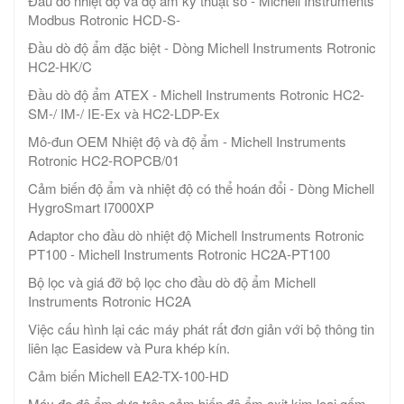
Đầu dò nhiệt độ và độ ẩm kỹ thuật số - Michell Instruments
Modbus Rotronic HCD-S-
Đầu dò độ ẩm đặc biệt - Dòng Michell Instruments Rotronic
HC2-HK/C
Đầu dò độ ẩm ATEX - Michell Instruments Rotronic HC2-
SM-/ IM-/ IE-Ex và HC2-LDP-Ex
Mô-đun OEM Nhiệt độ và độ ẩm - Michell Instruments
Rotronic HC2-ROPCB/01
Cảm biến độ ẩm và nhiệt độ có thể hoán đổi - Dòng Michell
HygroSmart I7000XP
Adaptor cho đầu dò nhiệt độ Michell Instruments Rotronic
PT100 - Michell Instruments Rotronic HC2A-PT100
Bộ lọc và giá đỡ bộ lọc cho đầu dò độ ẩm Michell
Instruments Rotronic HC2A
Việc cấu hình lại các máy phát rất đơn giản với bộ thông tin
liên lạc Easidew và Pura khép kín.
Cảm biến Michell EA2-TX-100-HD
Máy đo độ ẩm dựa trên cảm biến độ ẩm oxit kim loại gốm