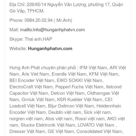
Địa Chỉ: 226/65/14 Nguyễn Văn Lượng, phường 17, Quận
Gò Vấp, TPHCM.
Phone: 0984.20.02.94 ( Mr.Anh)
Mail:
mailto:info@hunganhphatvn.com
Skype: Thai anh.HAP
Website:
Hunganhphatvn.com
Hưng Anh Phát chuyên phân phối : IFM Việt Nam, ARI Việt
Nam, Aris Viet Nam, Enerdis Việt Nam, KFM Việt Nam,
BEI Encoder Việt Nam, EIKO SOKKI Việt Nam,
ElectroCraft Việt Nam, Pepperl Fuchs Việt Nam, Itelcond
Capacitor Việt Nam, Detcon Việt Nam, Oldhamgas Việt
Nam, Gmiuk Việt Nam, KSR Kuebler Việt Nam, CEI
Loadcell Việt Nam, Bijur Delimon Việt Nam, Heidennhain
Encoder Việt Nam, Deublin việt nam, Sick việt nam,
norgren việt nam, Atos việt nam, Rossi việt nam, AKO việt
nam, Stucke Elektronik Việt Nam, LOVATO Việt Nam ,
Dresser Việt Nam, GE Việt Nam, Consolidated Việt Nam,