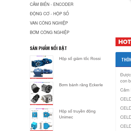
CẢM BIẾN - ENCODER
ĐỘNG CƠ - HỘP SỐ
VAN CÔNG NGHIỆP
BƠM CÔNG NGHIỆP
SẢN PHẨM NỔI BẬT
Hộp số giảm tốc Rossi
THÔN
Được 
con b
Bơm bánh răng Eckerle
Cảm 
CEL
CELD
Hộp số truyền động
CELD
Unimec
CELD