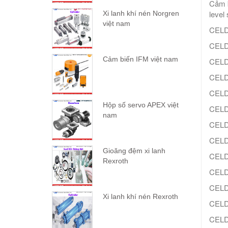
Cảm 
level
Xi lanh khí nén Norgren
việt nam
CELD
CELD
Cảm biến IFM việt nam
CELD
CELD
CELD
Hộp số servo APEX việt
CELD
nam
CELD
CELD
Gioăng đệm xi lanh
CELD
Rexroth
CELD
CELD
Xi lanh khí nén Rexroth
CELD
CELD