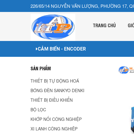
226/65/14 NGUYỄN VĂN LƯỢNG, PHƯỜNG 17, Q
TRANG CHỦ
GI
CẢM BIẾN - ENCODER
SẢN PHẨM
THIẾT BỊ TỰ ĐỘNG HOÁ
BÓNG ĐÈN SANKYO DENKI
THIẾT BỊ ĐIỀU KHIỂN
BỘ LỌC
KHỚP NỐI CÔNG NGHIỆP
XI LANH CÔNG NGHIÊP