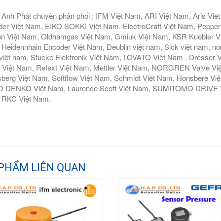
Anh Phát chuyên phân phối : IFM Việt Nam, ARI Việt Nam, Aris Vie
er Việt Nam, EIKO SOKKI Việt Nam, ElectroCraft Việt Nam, Pepperl
n Việt Nam, Oldhamgas Việt Nam, Gmiuk Việt Nam, KSR Kuebler Việt
Heidennhain Encoder Việt Nam, Deublin việt nam, Sick việt nam, nor
iệt nam, Stucke Elektronik Việt Nam, LOVATO Việt Nam , Dresser V
 Việt Nam, Refext Việt Nam, Mettler Việt Nam, NORGREN Valve Vi
berg Việt Nam, Softflow Việt Nam, Schmidt Việt Nam, Honsbere Vi
 DENKO Việt Nam, Laurence Scott Việt Nam, SUMITOMO DRIVE Việ
 RKC Việt Nam.
PHẨM LIÊN QUAN