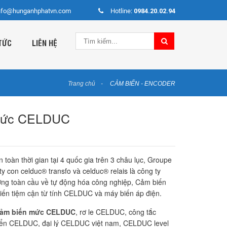
nfo@hunganhphatvn.com
Hotline:
0984.20.02.94
TỨC
LIÊN HỆ
Trang chủ
CẢM BIẾN - ENCODER
mức CELDUC
 toàn thời gian tại 4 quốc gia trên 3 châu lục, Groupe
y con celduc® transfo và celduc® relais là công ty
ường toàn cầu về tự động hóa công nghiệp, Cảm biến
n tiệm cận từ tính CELDUC và máy biến áp điện.
ảm biến mức CELDUC
, rơ le CELDUC, công tắc
ển CELDUC, đại lý CELDUC việt nam, CELDUC level