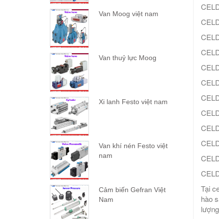
CELD
Van Moog việt nam
CELD
CELD
CELD
Van thuỷ lực Moog
CELD
CELD
CELD
Xi lanh Festo việt nam
CELD
CELD
CELD
Van khí nén Festo việt
nam
CELD
CELD
Tại c
Cảm biến Gefran Việt
hào s
Nam
lượng