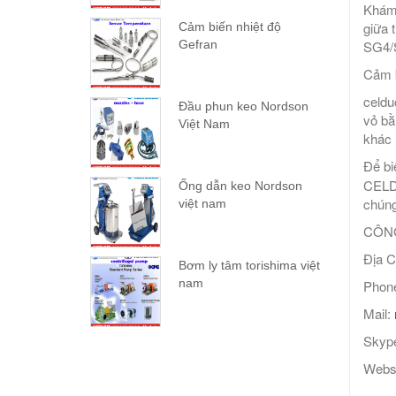
Khám 
giữa 
Cảm biến nhiệt độ
SG4/S
Gefran
Cảm b
celdu
Đầu phun keo Nordson
vỏ bằ
Việt Nam
khác 
Để bi
CELDU
Ống dẫn keo Nordson
chúng 
việt nam
CÔNG
Địa C
Bơm ly tâm torishima việt
nam
Phone
Mail:
Skype
Webs