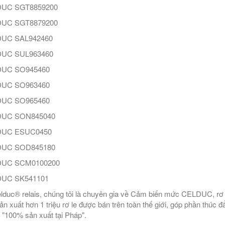
UC SGT8859200
UC SGT8879200
UC SAL942460
UC SUL963460
UC SO945460
UC SO963460
UC SO965460
UC SON845040
UC ESUC0450
UC SOD845180
UC SCM0100200
UC SK541101
elduc® relais, chúng tôi là chuyên gia về Cảm biến mức CELDUC, rơ 
ản xuất hơn 1 triệu rơ le được bán trên toàn thế giới, góp phần thú
 "100% sản xuất tại Pháp".