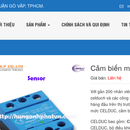
UẬN GÒ VÂP, TPHCM.
i
ỚI THIỆU
SẢN PHẨM
CHÍNH SÁCH VÀ QUI ĐỊNH
TIN 
Cảm biến 
Giá bán:
Liên hệ
Với gần 200 nhân viên
celduc® và các công t
hàng đầu trên thị tr
mức CELDUC, cảm biế
CELDUC bao gồm:
C
CELDUC, bộ điều khi