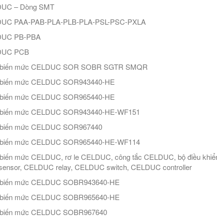
UC – Dòng SMT
UC PAA-PAB-PLA-PLB-PLA-PSL-PSC-PXLA
UC PB-PBA
DUC PCB
biến mức CELDUC SOR SOBR SGTR SMQR
biến mức CELDUC SOR943440-HE
biến mức CELDUC SOR965440-HE
biến mức CELDUC SOR943440-HE-WF151
biến mức CELDUC SOR967440
biến mức CELDUC SOR965440-HE-WF114
biến mức CELDUC, rơ le CELDUC, công tắc CELDUC, bộ điều khi
 sensor, CELDUC relay, CELDUC switch, CELDUC controller
biến mức CELDUC SOBR943640-HE
biến mức CELDUC SOBR965640-HE
biến mức CELDUC SOBR967640