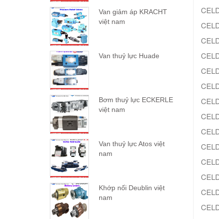
CELD
Van giảm áp KRACHT
việt nam
CELD
CELD
CELD
Van thuỷ lực Huade
CELD
CELD
CELD
Bơm thuỷ lực ECKERLE
việt nam
CELD
CELD
Van thuỷ lực Atos việt
CELD
nam
CELD
CELD
Khớp nối Deublin việt
CELD
nam
CELD