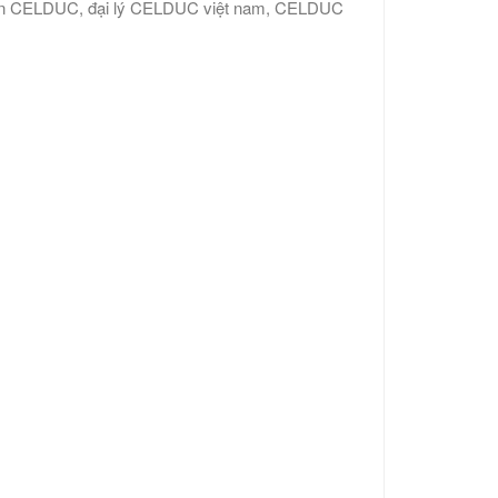
ển CELDUC, đại lý CELDUC việt nam, CELDUC