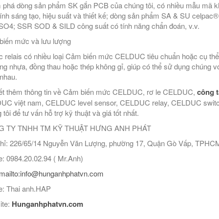
phá dòng sản phẩm SK gắn PCB của chúng tôi, có nhiều mẫu mã k
tính sáng tạo, hiệu suất và thiết kế; dòng sản phẩm SA & SU celpac
O4; SSR SOD & SILD công suất có tính năng chẩn đoán, v.v.
iến mức và lưu lượng
c relais có nhiều loại Cảm biến mức CELDUC tiêu chuẩn hoặc cụ thể 
ng nhựa, đồng thau hoặc thép không gỉ, giúp có thể sử dụng chúng với
nhau.
ết thêm thông tin về Cảm biến mức CELDUC, rơ le CELDUC,
công 
C việt nam, CELDUC level sensor, CELDUC relay, CELDUC switch
tôi để tư vấn hỗ trợ kỹ thuật và giá tốt nhất.
 TY TNHH TM KỸ THUẬT HƯNG ANH PHÁT
hỉ: 226/65/14 Nguyễn Văn Lượng, phường 17, Quận Gò Vấp, TPHC
: 0984.20.02.94 ( Mr.Anh)
mailto:info@hunganhphatvn.com
: Thai anh.HAP
ite:
Hunganhphatvn.com