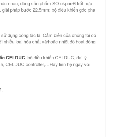
hác nhau; dòng sản phẩm SO okpac® kết hợp
®, giải pháp bước 22,5mm; bộ điều khiển góc pha
sử dụng công tắc lá. Cảm biến của chúng tôi có
 nhiều loại hóa chất và/hoặc nhiệt độ hoạt động
tắc CELDUC
, bộ điều khiển CELDUC, đại lý
, CELDUC controller,…Hãy liên hệ ngay với
M.