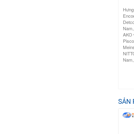
Hưng 
Encod
Detco
Nam, 
AKO v
Pisco
Meins
NITTO
Nam,
SẢN 