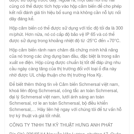
cũng có thể được tích hợp vào hộp cảm biến để cho phép
kết nối đánh giá tín hiệu bổ sung mà không cần nỗ lực nối
dây đáng kể.
Hộp cảm biến có thể được sử dụng với tốc độ tối đa là 300
m/phút. Hơn nữa, nó có cấp độ bảo vệ IP 65 và có thể
được sử dụng trong khoảng nhiệt độ từ -25°C đến +70°C.
Hộp cảm biến rãnh nam châm đã chứng minh khả năng
của nó trong các ứng dụng ban đầu, đặc biệt là trong sản
xuất xe điện. Hộp cũng được chuẩn bị tốt để đáp ứng nhu
cầu ngày càng tăng của thị trường đối với loại ổ đĩa này
nhờ được UL chấp thuận cho thị trường Hoa Kỳ.
Để biết thêm thông tin về Cảm biến Schmersal việt nam,
khoá liên động Schmersal, công tắc an toàn Schmersal,
đại lý Schmersal việt nam, lưới ánh sáng an toàn
Schmersal, rơ le an toàn Schmersal, bộ điều khiển
Schmersal,… Hãy liên hệ ngay với chúng tôi để tư vấn hỗ
trợ kỹ thuật và giá tốt nhất.
CÔNG TY TNHH TM KỸ THUẬT HƯNG ANH PHÁT
Địa Chỉ: 226/65/14 Nguyễn Văn Lượng, phường 17, Quận