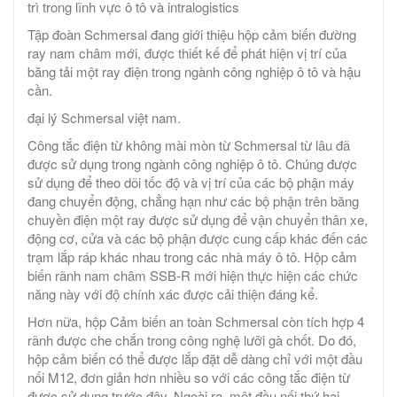
trì trong lĩnh vực ô tô và intralogistics
Tập đoàn Schmersal đang giới thiệu hộp cảm biến đường
ray nam châm mới, được thiết kế để phát hiện vị trí của
băng tải một ray điện trong ngành công nghiệp ô tô và hậu
cần.
đại lý Schmersal việt nam.
Công tắc điện từ không mài mòn từ Schmersal từ lâu đã
được sử dụng trong ngành công nghiệp ô tô. Chúng được
sử dụng để theo dõi tốc độ và vị trí của các bộ phận máy
đang chuyển động, chẳng hạn như các bộ phận trên băng
chuyền điện một ray được sử dụng để vận chuyển thân xe,
động cơ, cửa và các bộ phận được cung cấp khác đến các
trạm lắp ráp khác nhau trong các nhà máy ô tô. Hộp cảm
biến rãnh nam châm SSB-R mới hiện thực hiện các chức
năng này với độ chính xác được cải thiện đáng kể.
Hơn nữa, hộp Cảm biến an toàn Schmersal còn tích hợp 4
rãnh được che chắn trong công nghệ lưỡi gà chốt. Do đó,
hộp cảm biến có thể được lắp đặt dễ dàng chỉ với một đầu
nối M12, đơn giản hơn nhiều so với các công tắc điện từ
được sử dụng trước đây. Ngoài ra, một đầu nối thứ hai