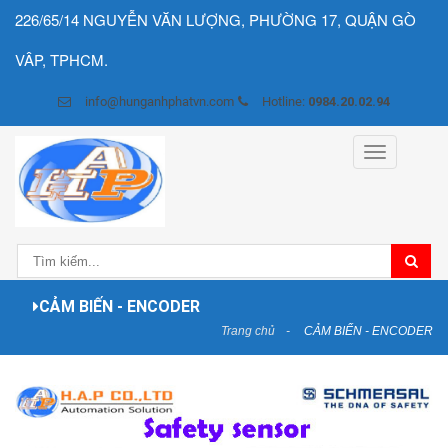
226/65/14 NGUYỄN VĂN LƯỢNG, PHƯỜNG 17, QUẬN GÒ
VÂP, TPHCM.
info@hunganhphatvn.com
Hotline:
0984.20.02.94
Toggle
navigation
CẢM BIẾN - ENCODER
Trang chủ
CẢM BIẾN - ENCODER