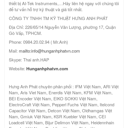
thiết bị AI-Tek Instruments,…Hãy liên hệ ngay với chúng tôi
để tư vấn hỗ trợ kỹ thuật và giá tốt nhất.
CÔNG TY TNHH TM KỸ THUẬT HƯNG ANH PHÁT
Địa Chỉ: 226/65/14 Nguyễn Văn Lượng, phường 17, Quận
Gò Vấp, TPHCM.
Phone: 0984.20.02.94 ( Mr.Anh)
Mail:
mailto:info@hunganhphatvn.com
Skype: Thai anh.HAP
Website:
Hunganhphatvn.com
Hưng Anh Phát chuyên phân phối : IFM Việt Nam, ARI Việt
Nam, Aris Viet Nam, Enerdis Việt Nam, KFM Việt Nam,
BEI Encoder Việt Nam, EIKO SOKKI Việt Nam,
ElectroCraft Việt Nam, Pepperl Fuchs Việt Nam, Itelcond
Capacitor Việt Nam, Detcon Việt Nam, Oldhamgas Việt
Nam, Gmiuk Việt Nam, KSR Kuebler Việt Nam, CEI
Loadcell Việt Nam, Bijur Delimon Việt Nam, Heidennhain