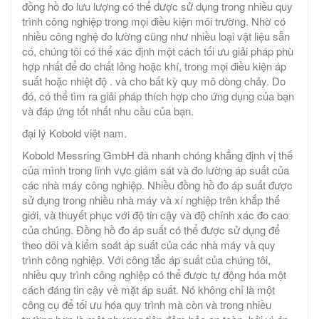
đồng hồ đo lưu lượng có thể được sử dụng trong nhiều quy
trình công nghiệp trong mọi điều kiện môi trường. Nhờ có
nhiều công nghệ đo lường cũng như nhiều loại vật liệu sẵn
có, chúng tôi có thể xác định một cách tối ưu giải pháp phù
hợp nhất để đo chất lỏng hoặc khí, trong mọi điều kiện áp
suất hoặc nhiệt độ . và cho bất kỳ quy mô dòng chảy. Do
đó, có thể tìm ra giải pháp thích hợp cho ứng dụng của bạn
và đáp ứng tốt nhất nhu cầu của bạn.
đại lý Kobold việt nam.
Kobold Messring GmbH đã nhanh chóng khẳng định vị thế
của mình trong lĩnh vực giám sát và đo lường áp suất của
các nhà máy công nghiệp. Nhiều đồng hồ đo áp suất được
sử dụng trong nhiều nhà máy và xí nghiệp trên khắp thế
giới, và thuyết phục với độ tin cậy và độ chính xác đo cao
của chúng. Đồng hồ đo áp suất có thể được sử dụng để
theo dõi và kiểm soát áp suất của các nhà máy và quy
trình công nghiệp. Với công tắc áp suất của chúng tôi,
nhiều quy trình công nghiệp có thể được tự động hóa một
cách đáng tin cậy về mặt áp suất. Nó không chỉ là một
công cụ để tối ưu hóa quy trình mà còn và trong nhiều