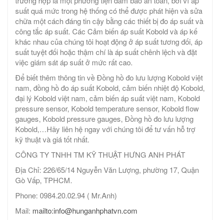
trường hợp là một phương tiện đảm bảo an toàn, bởi vì áp
suất quá mức trong hệ thống có thể được phát hiện và sửa
chữa một cách đáng tin cậy bằng các thiết bị đo áp suất và
công tắc áp suất. Các Cảm biến áp suất Kobold và áp kế
khác nhau của chúng tôi hoạt động ở áp suất tương đối, áp
suất tuyệt đối hoặc thậm chí là áp suất chênh lệch và đặt
việc giám sát áp suất ở mức rất cao.
Để biết thêm thông tin về Đồng hồ đo lưu lượng Kobold việt
nam, đồng hồ đo áp suất Kobold, cảm biến nhiệt độ Kobold,
đại lý Kobold việt nam, cảm biến áp suất việt nam, Kobold
pressure sensor, Kobold temperature sensor, Kobold flow
gauges, Kobold pressure gauges, Đồng hồ đo lưu lượng
Kobold,…Hãy liên hệ ngay với chúng tôi để tư vấn hỗ trợ
kỹ thuật và giá tốt nhất.
CÔNG TY TNHH TM KỸ THUẬT HƯNG ANH PHÁT
Địa Chỉ: 226/65/14 Nguyễn Văn Lượng, phường 17, Quận
Gò Vấp, TPHCM.
Phone: 0984.20.02.94 ( Mr.Anh)
Mail:
mailto:info@hunganhphatvn.com